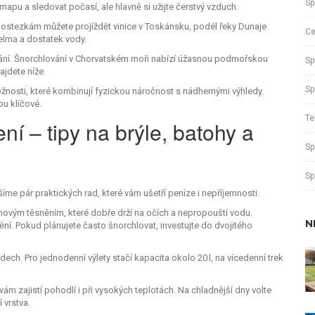
Sp
apu a sledovat počasí, ale hlavně si užijte čerstvý vzduch.
lostezkám můžete projíždět vinice v Toskánsku, podél řeky Dunaje
Ce
elma a dostatek vody.
vání. Šnorchlování v Chorvatském moři nabízí úžasnou podmořskou
Sp
najdete níže.
Sp
ožnosti, které kombinují fyzickou náročnost s nádhernými výhledy.
ou klíčové.
Te
ní – tipy na brýle, batohy a
Sp
Sp
íme pár praktických rad, které vám ušetří peníze i nepříjemnosti.
ovým těsněním, které dobře drží na očích a nepropouští vodu.
N
pění. Pokud plánujete často šnorchlovat, investujte do dvojitého
ech. Pro jednodenní výlety stačí kapacita okolo 20 l, na vícedenní trek
 vám zajistí pohodlí i při vysokých teplotách. Na chladnější dny volte
 vrstva.