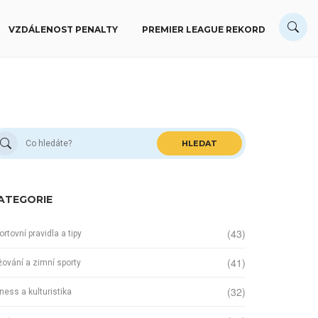
VZDÁLENOST PENALTY
PREMIER LEAGUE REKORD
HLEDAT
ATEGORIE
(43)
ortovní pravidla a tipy
(41)
žování a zimní sporty
(32)
tness a kulturistika