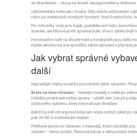
ve Skandinávii – vše je na dosah. Nezapomeňte si stáhnout m
Cykloturistika roste jako houba. Díky dobře udržovaným cyk
nebo po malebných norských fjordech. Stačí kvalitní kolo, h
Pro milovníky vody je tu kajak, paddleboard nebo šnorchlo
scenérii, ale klíčové je mít správné brýle. Více o výběru brýlí 
Horolezectví, běh na dlouhé tratě a horský běh jsou další m
Každá aktivita má svá specifika, takže vybavení a příprava js
Jak vybrat správné vybave
další
Nejčastější chyba nováčků je podcenit výběr vybavení. Přináš
Brýle na šnorchlování
– hledejte modely s měkkým silikon
Důležitá je také anti‑mlžná úprava – ušetří vám čas při potá
čočkového systému, který minimalizuje zkreslení.
Batoh by měl mít ergonomický rám, který rozloží zátěž po zád
pak 30‑40 l s vodotěsným krytem.
Přiléhavé sportovní oblečení z materiálů, které odvádějí pot,
vrstvení – termo prádlo, fleecová bunda a větruodolná vrchní