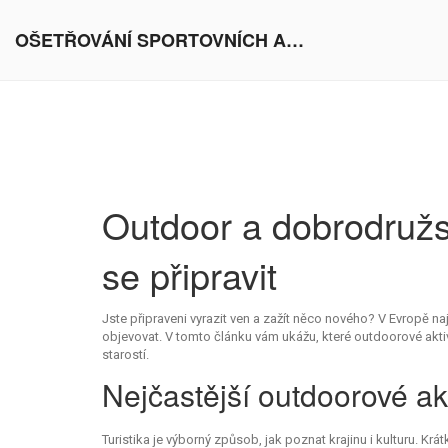
OŠETŘOVÁNÍ SPORTOVNÍCH AKTIVIT V EVROPĚ
Outdoor a dobrodružst
se připravit
Jste připraveni vyrazit ven a zažít něco nového? V Evropě naj
objevovat. V tomto článku vám ukážu, které outdoorové aktivit
starostí.
Nejčastější outdoorové ak
Turistika je výborný způsob, jak poznat krajinu i kulturu. K