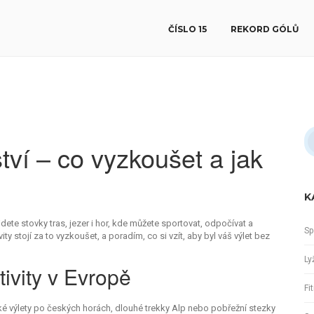
ČÍSLO 15
REKORD GÓLŮ
ví – co vyzkoušet a jak
K
dete stovky tras, jezer i hor, kde můžete sportovat, odpočívat a
Sp
y stojí za to vyzkoušet, a poradím, co si vzít, aby byl váš výlet bez
Ly
tivity v Evropě
Fi
rátké výlety po českých horách, dlouhé trekky Alp nebo pobřežní stezky