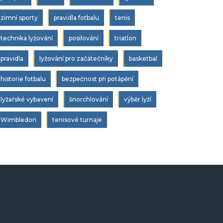
zimní sporty
pravidla fotbalu
tenis
technika lyžování
posilování
triatlon
pravidla
lyžování pro začátečníky
basketbal
historie fotbalu
bezpečnost při potápění
lyžařské vybavení
šnorchlování
výběr lyží
Wimbledon
tenisové turnaje