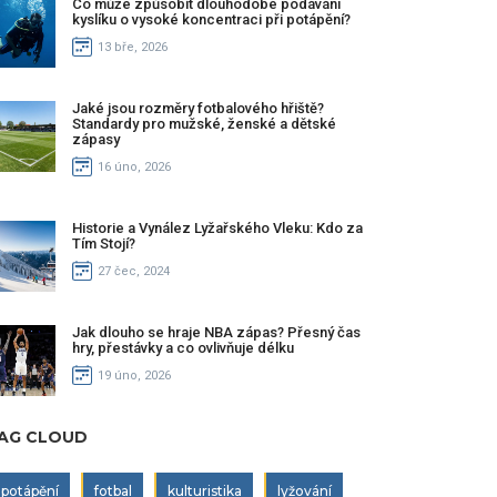
Co může způsobit dlouhodobé podávání
kyslíku o vysoké koncentraci při potápění?
13 bře, 2026
Jaké jsou rozměry fotbalového hřiště?
Standardy pro mužské, ženské a dětské
zápasy
16 úno, 2026
Historie a Vynález Lyžařského Vleku: Kdo za
Tím Stojí?
27 čec, 2024
Jak dlouho se hraje NBA zápas? Přesný čas
hry, přestávky a co ovlivňuje délku
19 úno, 2026
AG CLOUD
potápění
fotbal
kulturistika
lyžování