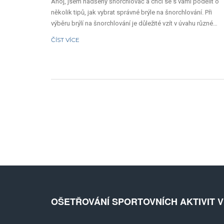
Ahoj, jsem nadšený šnorchlovač a chci se s vámi podělit o
několik tipů, jak vybrat správné brýle na šnorchlování. Při
výběru brýlí na šnorchlování je důležité vzít v úvahu různé
faktory, jako jsou pohodlí, těsnost a cena. Čtěte dál a dozvít
ČÍST VÍCE
se, jak si vybrat nejlepší brýle, které vám pomohou vidět
podvodní svět v jeho plné kráse.
OŠETŘOVÁNÍ SPORTOVNÍCH AKTIVIT 