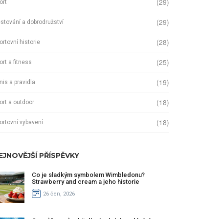
(29)
ort
(29)
stování a dobrodružství
(28)
ortovní historie
(25)
ort a fitness
(19)
nis a pravidla
(18)
ort a outdoor
(18)
ortovní vybavení
EJNOVĚJŠÍ PŘÍSPĚVKY
Co je sladkým symbolem Wimbledonu?
Strawberry and cream a jeho historie
26 čen, 2026