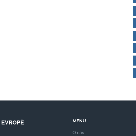
e
MENU
V EVROPĚ
O nás