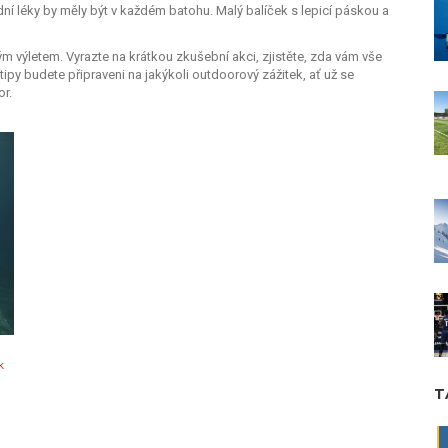
í léky by měly být v každém batohu. Malý balíček s lepicí páskou a
ým výletem. Vyrazte na krátkou zkušební akci, zjistěte, zda vám vše
tipy budete připraveni na jakýkoli outdoorový zážitek, ať už se
or.
k
T