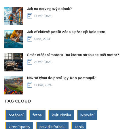
Jak na carvingový oblouk?
14 zář, 2023
Jak efektivně posílit záda a předejít bolestem
5 led, 2024
Směr otáčení motoru - na kterou stranu se točí motor?
28 zář, 2025
Návrat týmu do první ligy: Kdo postoupil?
17 kvě, 2024
TAG CLOUD
potápění
fotbal
kulturistika
lyžování
zimní sporty
pravidla fotbalu
tenis