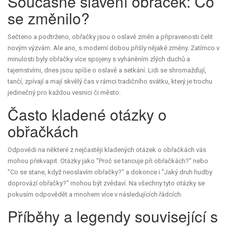
Současné slavení obřaček: Co
se změnilo?
Sečteno a podtrženo, obřačky jsou o oslavě změn a připravenosti čelit
novým výzvám. Ale ano, s moderní dobou přišly nějaké změny. Zatímco v
minulosti byly obřačky více spojeny s vyháněním zlých duchů a
tajemstvími, dnes jsou spíše o oslavě a setkání. Lidi se shromažďují,
tančí, zpívají a mají skvělý čas v rámci tradičního svátku, který je trochu
jedinečný pro každou vesnici či město.
Často kladené otázky o
obřačkách
Odpovědi na některé z nejčastěji kladených otázek o obřačkách vás
mohou překvapit. Otázky jako "Proč se tancuje při obřačkách?" nebo
"Co se stane, když neoslavím obřačky?" a dokonce i "Jaký druh hudby
doprovází obřačky?" mohou být zvědaví. Na všechny tyto otázky se
pokusím odpovědět a mnohem více v následujících řádcích.
Příběhy a legendy související s