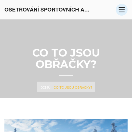
OŠETŘOVÁNÍ SPORTOVNÍCH AKTIVIT V EVROPĚ
CO TO JSOU
OBŘAČKY?
CO TO JSOU OBŘAČKY?
DOMŮ