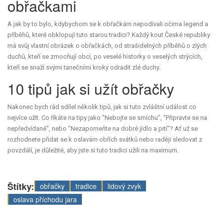
obřačkami
A jak by to bylo, kdybychom se k obřačkám nepodívali očima legend a
příběhů, které obklopují tuto starou tradici? Každý kout České republiky
má svůj vlastní obrázek o obřačkách, od strašidelných příběhů o zlých
duchů, kteří se zmocňují obcí, po veselé historky o veselých strýcích,
kteří se snaží svými tanečními kroky odradit zlé duchy.
10 tipů jak si užít obřačky
Nakonec bych rád sdílel několik tipů, jak si tuto zvláštní událost co
nejvíce užít. Co říkáte na tipy jako "Nebojte se smíchu", "Připravte se na
nepředvídané", nebo "Nezapomeňte na dobré jídlo a pití"? Ať už se
rozhodnete přidat se k oslavám obřích svátků nebo raději sledovat z
povzdálí, je důležité, aby jste si tuto tradici užili na maximum.
Štítky:
obřačky
tradice
lidový zvyk
oslava příchodu jara