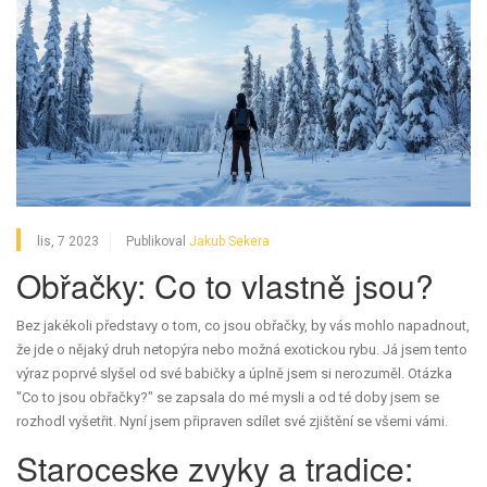
lis, 7 2023
Publikoval
Jakub Sekera
Obřačky: Co to vlastně jsou?
Bez jakékoli představy o tom, co jsou obřačky, by vás mohlo napadnout,
že jde o nějaký druh netopýra nebo možná exotickou rybu. Já jsem tento
výraz poprvé slyšel od své babičky a úplně jsem si nerozuměl. Otázka
"Co to jsou obřačky?" se zapsala do mé mysli a od té doby jsem se
rozhodl vyšetřit. Nyní jsem připraven sdílet své zjištění se všemi vámi.
Staroceske zvyky a tradice: