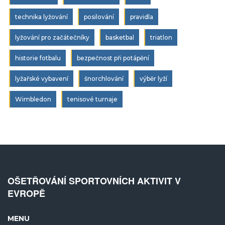
technika lyžování
posilování
pravidla
lyžování pro začátečníky
basketbal
triatlon
historie fotbalu
bezpečnost při potápění
lyžařské vybavení
šnorchlování
výběr lyží
Wimbledon
tenisové turnaje
OŠETŘOVÁNÍ SPORTOVNÍCH AKTIVIT V
EVROPĚ
MENU