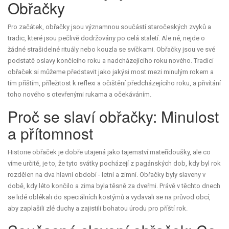
Obřačky
Pro začátek, obřačky jsou významnou součástí staročeských zvyků a
tradic, které jsou pečlivě dodržovány po celá staletí. Ale né, nejde o
žádné strašidelné rituály nebo kouzla se svíčkami. Obřačky jsou ve své
podstatě oslavy končícího roku a nadcházejícího roku nového. Tradici
obřaček si můžeme představit jako jakýsi most mezi minulým rokem a
tím příštím, příležitost k reflexi a očištění předcházejícího roku, a přivítání
toho nového s otevřenými rukama a očekáváním.
Proč se slaví obřačky: Minulost
a přítomnost
Historie obřaček je dobře utajená jako tajemství mateřídoušky, ale co
víme určitě, je to, že tyto svátky pocházejí z pagánských dob, kdy byl rok
rozdělen na dva hlavní období - letní a zimní. Obřačky byly slaveny v
době, kdy léto končilo a zima byla těsně za dveřmi. Právě v těchto dnech
se lidé oblékali do speciálních kostýmů a vydavali se na průvod obcí,
aby zaplašili zlé duchy a zajistili bohatou úrodu pro příští rok.