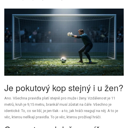
Je pokutový kop stejný i u žen?
Ano. Všechna pravidla platí stejně pro muže i ženy. Vzdálenost je 11
metrů, kruh je 9,15 metru, brankář musí zůstat na čáře. Všechno je
identické. To, co se liší, je jen tlak - a to, jak hráči reagují na něj. A to je
věc, kterou neříkají pravidla. To je věc, kterou prožívají hráči.