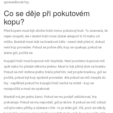
spravedlnosti hry.
Co se děje při pokutovém
kopu?
Před kopem musí být všichni hráči mimo pokutový kruh. To znamená, že
nejen soupeři, ale i vlastní hráči musí zůstat alespoň 9,15 metru od
míčku. Brankář musí stát na brankové čáře - nesmí stát před ní, dokud
není kop proveden. Pokud se pohne dřív, kop se opakuje, pokud se
stane gól, počítá se.
Kopající hráč musí kopnout míč dopředu. Není povoleno kopnout míč
zpět nebo ho předat někomu jinému. Musí to být přímý útok na branku.
Pokud se míč dotkne jiného hráče před tím, než projde brankou, gól se
počítá, pokud byl kop správně proveden. Ale pokud se míč nevydá do
hry - například pokud ho kopající hráč nechá na místě - kop se
nezapočítá a musí se opakovat.
Brankář má jen jednu šanci. Pokud se mu podaří zablokovat, hra
pokračuje. Pokud se mu nepodaří, gól je skóre. A pokud se míč odrazí
od tyče nebo příčky a zůstane v hře - to je stále gól. Víš, proč se někdy