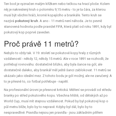
Ten bod je vyznačen malým křížkem nebo tečkou na hrací ploše. Kolem
něj je nakreslený kruh o poloměru 9,15 metru - to je ta čára, za kterou
musí být všichni hráči, kromě kopajícího a brankáře. Tento kruh se
nazývá
pokutový kruh
. A ano - 11 metrů není náhoda. Je to pevně
stanovená hodnota podle pravidel FIFA, která platí od roku 1891, kdy byl
pokutový kop poprvé zaveden.
Proč právě 11 metrů?
Nebylo to vždy tak. V 19. století se pokutové kopy hraly z různých
vzdáleností - někdy 12, někdy 15 metrů. Ale v roce 1891 se rozhodli, že
potřebují rovnováhu: dostatečně blízko, aby byla šance na gól, ale
dostatečně daleko, aby brankář měl ještě šanci zablokovat. 11 metrů se
ukázalo jako ideální mez. Z tohoto bodu je gól možný, ale ne zaručený. A
to je přesně to, co fotbal potřebuje - napětí.
Na profesionální úrovni je přesnost kritická. Měření se provádí od středu
branky po střed pokutového kopu. Všechna hřiště, od dětských až po
World Cup, musí mít stejnou vzdálenost. Pokud by byl pokutový kop o
půl metru blíže, bylo by to nepravé. Kdyby byl dál, bylo by to
nespravedlivé. Pravidla nejsou jen pravidla - jsou základním pilířem