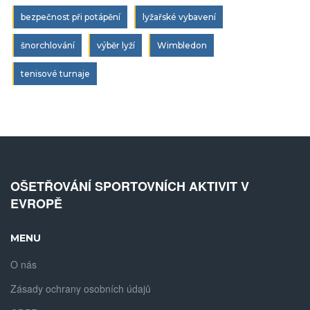
bezpečnost při potápění
lyžařské vybavení
šnorchlování
výběr lyží
Wimbledon
tenisové turnaje
OŠETŘOVÁNÍ SPORTOVNÍCH AKTIVIT V
EVROPĚ
MENU
O nás
Zásady ochrany osobních údajů