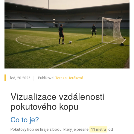
led, 20 2026
Publikoval
Tereza Horáková
Vizualizace vzdálenosti
pokutového kopu
Co to je?
Pokutový kop se hraje z bodu, který je přesně
11 metrů
od