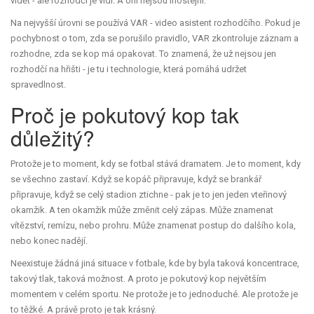
vidět - ale rozhodčí je vidí. A oni nejsou lhostejní.
Na nejvyšší úrovni se používá VAR - video asistent rozhodčího. Pokud je
pochybnost o tom, zda se porušilo pravidlo, VAR zkontroluje záznam a
rozhodne, zda se kop má opakovat. To znamená, že už nejsou jen
rozhodčí na hřišti - je tu i technologie, která pomáhá udržet
spravedlnost.
Proč je pokutový kop tak
důležitý?
Protože je to moment, kdy se fotbal stává dramatem. Je to moment, kdy
se všechno zastaví. Když se kopáč připravuje, když se brankář
připravuje, když se celý stadion ztichne - pak je to jen jeden vteřinový
okamžik. A ten okamžik může změnit celý zápas. Může znamenat
vítězství, remízu, nebo prohru. Může znamenat postup do dalšího kola,
nebo konec nadějí.
Neexistuje žádná jiná situace v fotbale, kde by byla taková koncentrace,
takový tlak, taková možnost. A proto je pokutový kop největším
momentem v celém sportu. Ne protože je to jednoduché. Ale protože je
to těžké. A právě proto je tak krásný.