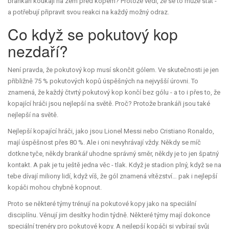
brankáři koukají na zem před kopem? Protože vědí, že se to může stát -
a potřebují připravit svou reakci na každý možný odraz.
Co když se pokutový kop
nezdaří?
Není pravda, že pokutový kop musí skončit gólem. Ve skutečnosti je jen
přibližně 75 % pokutových kopů úspěšných na nejvyšší úrovni. To
znamená, že každý čtvrtý pokutový kop končí bez gólu - a to i přes to, že
kopající hráči jsou nejlepší na světě. Proč? Protože brankáři jsou také
nejlepší na světě.
Nejlepší kopající hráči, jako jsou Lionel Messi nebo Cristiano Ronaldo,
mají úspěšnost přes 80 %. Ale i oni nevyhrávají vždy. Někdy se míč
dotkne tyče, někdy brankář uhodne správný směr, někdy je to jen špatný
kontakt. A pak je tu ještě jedna věc - tlak. Když je stadion plný, když se na
tebe dívají miliony lidí, když víš, že gól znamená vítězství… pak i nejlepší
kopáči mohou chybně kopnout.
Proto se některé týmy trénují na pokutové kopy jako na speciální
disciplínu. Věnují jim desítky hodin týdně. Některé týmy mají dokonce
speciální trenéry pro pokutové kopy. A nejlepší kopáči si vybírají svůj