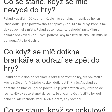
Co se stane, když se míč
nevydá do hry?
Pokud kopající hráč kopne míč, ale míč se nehnul - například ho jen
lehce dotkl - je to považováno za neplatný kop. Míč musí být kopnut tak,
aby se pohnul z místa. Pokud se to nestane, rozhodčí zastaví hru a
přikáže opakování kopu. Není potřeba, aby míč letěl daleko - ale musí se
pohnout. A to je všechno.
Co když se míč dotkne
brankáře a odrazí se zpět do
hry?
Pokud se míč dotkne brankáře a odrazí se zpět do hry, hra pokračuje.
Míč je stále v hře. Může ho kdykoli dotknout jiný hráč. A pokud se
dostane do branky - gól se počítá. To je jedna z těch věcí, které se dějí
rychle. Někdy se to stane tak rychle, že diváci nevědí, jestli to byl gól,
nebo ne. Ale rozhodčí vědí. A VAR je tam, aby pomohl.
Co se stane, když se pokutový