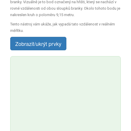
branky. Vizuálně je to bod označený na hřišti, který se nachází v
rovné vzdálenosti od obou sloupků branky. Okolo tohoto bodu je
nakreslen kruh o poloměru 9,15 metru.
Tento nástroj vám ukáže, jak vypadá tato vzdálenost v reálném
měřítku.
Zobrazit/ukrýt prvky