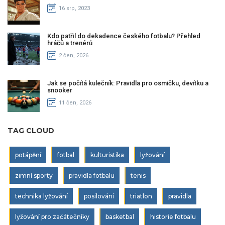
16 srp, 2023
Kdo patřil do dekadence českého fotbalu? Přehled
hráčů a trenérů
2 čen, 2026
Jak se počítá kulečník: Pravidla pro osmičku, devítku a
snooker
11 čen, 2026
TAG CLOUD
potápění
fotbal
kulturistika
lyžování
zimní sporty
pravidla fotbalu
tenis
technika lyžování
posilování
triatlon
pravidla
lyžování pro začátečníky
basketbal
historie fotbalu