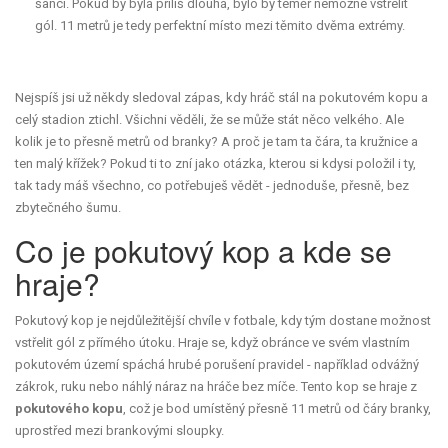
šanci. Pokud by byla příliš dlouhá, bylo by téměř nemožné vstřelit
gól. 11 metrů je tedy perfektní místo mezi těmito dvěma extrémy.
Nejspíš jsi už někdy sledoval zápas, kdy hráč stál na pokutovém kopu a
celý stadion ztichl. Všichni věděli, že se může stát něco velkého. Ale
kolik je to přesně metrů od branky? A proč je tam ta čára, ta kružnice a
ten malý křížek? Pokud ti to zní jako otázka, kterou si kdysi položil i ty,
tak tady máš všechno, co potřebuješ vědět - jednoduše, přesně, bez
zbytečného šumu.
Co je pokutový kop a kde se
hraje?
Pokutový kop je nejdůležitější chvíle v fotbale, kdy tým dostane možnost
vstřelit gól z přímého útoku. Hraje se, když obránce ve svém vlastním
pokutovém území spáchá hrubé porušení pravidel - například odvážný
zákrok, ruku nebo náhlý náraz na hráče bez míče. Tento kop se hraje z
pokutového kopu
, což je bod umístěný přesně 11 metrů od čáry branky,
uprostřed mezi brankovými sloupky.