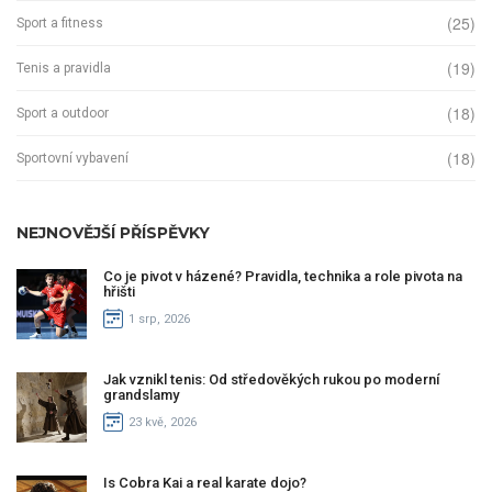
(25)
Sport a fitness
(19)
Tenis a pravidla
(18)
Sport a outdoor
(18)
Sportovní vybavení
NEJNOVĚJŠÍ PŘÍSPĚVKY
Co je pivot v házené? Pravidla, technika a role pivota na
hřišti
1 srp, 2026
Jak vznikl tenis: Od středověkých rukou po moderní
grandslamy
23 kvě, 2026
Is Cobra Kai a real karate dojo?