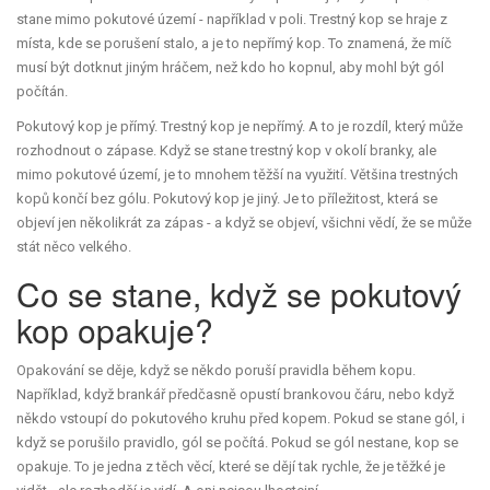
stane mimo pokutové území - například v poli. Trestný kop se hraje z
místa, kde se porušení stalo, a je to nepřímý kop. To znamená, že míč
musí být dotknut jiným hráčem, než kdo ho kopnul, aby mohl být gól
počítán.
Pokutový kop je přímý. Trestný kop je nepřímý. A to je rozdíl, který může
rozhodnout o zápase. Když se stane trestný kop v okolí branky, ale
mimo pokutové území, je to mnohem těžší na využití. Většina trestných
kopů končí bez gólu. Pokutový kop je jiný. Je to příležitost, která se
objeví jen několikrát za zápas - a když se objeví, všichni vědí, že se může
stát něco velkého.
Co se stane, když se pokutový
kop opakuje?
Opakování se děje, když se někdo poruší pravidla během kopu.
Například, když brankář předčasně opustí brankovou čáru, nebo když
někdo vstoupí do pokutového kruhu před kopem. Pokud se stane gól, i
když se porušilo pravidlo, gól se počítá. Pokud se gól nestane, kop se
opakuje. To je jedna z těch věcí, které se dějí tak rychle, že je těžké je