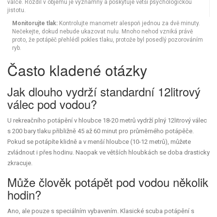
válce. Rozdíl v objemu je významný a poskytuje větší psychologickou
jistotu.
Monitorujte tlak:
Kontrolujte manometr alespoň jednou za dvě minuty.
Nečekejte, dokud nebude ukazovat nulu. Mnoho nehod vzniká právě
proto, že potápěč přehlédl pokles tlaku, protože byl posedlý pozorováním
ryb.
Často kladené otázky
Jak dlouho vydrží standardní 12litrový
válec pod vodou?
U rekreačního potápění v hloubce 18-20 metrů vydrží plný 12litrový válec
s 200 bary tlaku přibližně 45 až 60 minut pro průměrného potápěče.
Pokud se potápíte klidně a v menší hloubce (10-12 metrů), můžete
zvládnout i přes hodinu. Naopak ve větších hloubkách se doba drasticky
zkracuje.
Může člověk potápět pod vodou několik
hodin?
Ano, ale pouze s speciálním vybavením. Klasické scuba potápění s