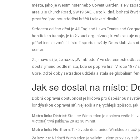
města, jako je Westminster nebo Covent Garden, ale v západ
areálu je Church Road, SW19 5AE. Je to klidná, bohatá čtvrť s
prostředí pro soustředění hráčů i relaxaci diváků.
Srdecem celého dění je
All England Lawn Tennis and Croque
hostitelem turnaje; je to živoucí organizace, která existuje n
přišel tenis a změnil historii sportu navždy. Dnes klub vlastn
center.
Zajímavostí je, že název „Wimbledon“ ve skutečnosti odkazuje
dostal jméno podle místa, kde se poprvé hrál. V roce 1877 se
Gore. Od té doby se tradice udržela a stala se globálním f
Jak se dostat na místo: D
Dobrá dopravní dostupnost je klíčová pro úspěšnou návštěvu
londýnskou dopravní síť. Nejlepší a nejrychlejší způsob, ja
Metro linka District:
Stanice Wimbledon je doslova vedle hlavn
Victoria) trvá přibližně 20 až 30 minut.
Metro linka Northern:
Také vede do stanice Wimbledon, což je 
Železnice:
Nádraží Wimbledon je velkým uzlem pro vlaky z jihu 