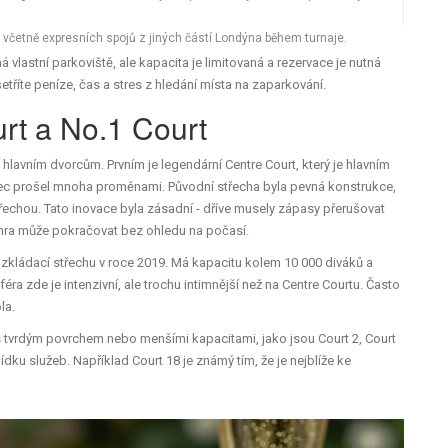
 včetně expresních spojů z jiných částí Londýna během turnaje.
 vlastní parkoviště, ale kapacita je limitovaná a rezervace je nutná
tříte peníze, čas a stres z hledání místa na zaparkování.
rt a No.1 Court
 hlavním dvorcům. Prvním je legendární
Centre Court
, který je
hlavním
ec prošel mnoha proměnami. Původní střecha byla pevná konstrukce,
třechou. Tato inovace byla zásadní - dříve musely zápasy přerušovat
 se hra může pokračovat bez ohledu na počasí.
rozkládací střechu v roce 2019.
Má kapacitu kolem 10 000 diváků a
éra zde je intenzivní, ale trochu intimnější než na Centre Courtu. Často
la.
s tvrdým povrchem nebo menšími kapacitami, jako jsou Court 2, Court
dku služeb. Například Court 18 je známý tím, že je nejblíže ke