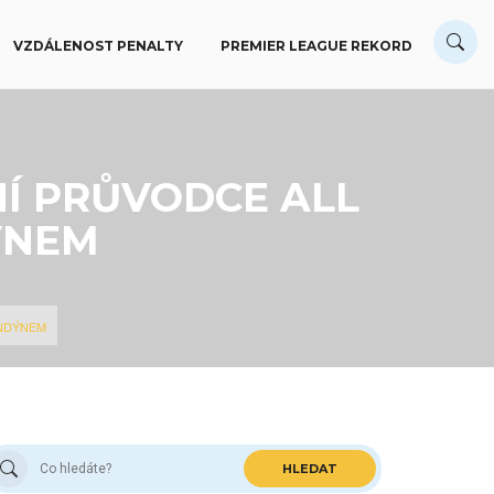
VZDÁLENOST PENALTY
PREMIER LEAGUE REKORD
Í PRŮVODCE ALL
ÝNEM
ONDÝNEM
HLEDAT