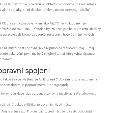
ní části metropole, v okrsku
Wimbledon
v
Londýně
.
Přesná adresa
 vilami a parky, která daleko od hluku centra poskytuje ideální
t Club
, často označovaný jen jako
AELTC
.
Tento klub není jen
epřetržitě od roku 1868. Původně byl založen pro hru v kroketu, ale brzy
í a spravuje celý komplex dvorců, restaurací, hotelů a tréninkových
 na místní část Londýna, nikoliv přímo na tenisový turnaj. Turnaj
 zde uskutečnil první mužský singlový turnaj, který vyhrál Spencer
enoménem.
opravní spojení
 takové akce. Naštěstí je All England Club velmi dobře napojen na
k se sem dostat, je pomocí metra (Underground).
ího vchodu klubu. Jízda z centra Londýna (například z Waterloo nebo
užitečné, pokud přijíždíte ze severních částí města.
Anglie a Sussexu. Pro cestující z předměstí je to často pohodlnější