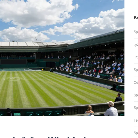
K
Sp
Ly
Fi
Sp
Ce
Sp
Sp
Te
Sp