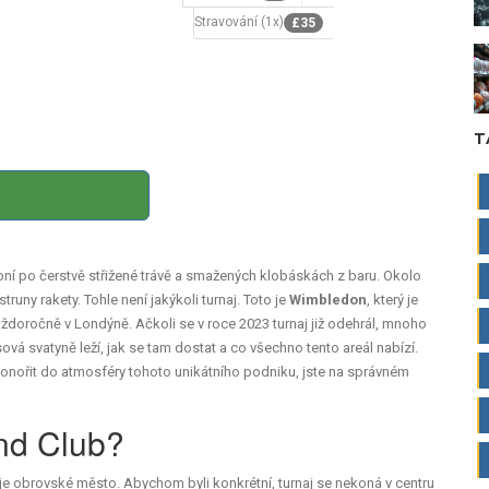
Stravování (1x)
£35
T
voní po čerstvě střižené trávě a smažených klobáskách z baru. Okolo
struny rakety. Tohle není jakýkoli turnaj. Toto je
Wimbledon
, který je
 každoročně v Londýně
.
Ačkoli se v roce 2023 turnaj již odehrál, mnoho
vá svatyně leží, jak se tam dostat a co všechno tento areál nabízí.
ponořit do atmosféry tohoto unikátního podniku, jste na správném
and Club?
je obrovské město. Abychom byli konkrétní, turnaj se nekoná v centru