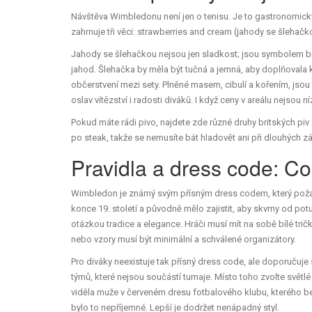
Návštěva Wimbledonu není jen o tenisu. Je to gastronomický 
zahrnuje tři věci:
strawberries and cream
(jahody se šlehačk
Jahody se šlehačkou nejsou jen sladkost; jsou symbolem bri
jahod. Šlehačka by měla být tučná a jemná, aby doplňovala 
občerstvení mezi sety. Plněné masem, cibulí a kořením, jso
oslav vítězství i radosti diváků. I když ceny v areálu nejsou ní
Pokud máte rádi pivo, najdete zde různé druhy britských piv 
po steak, takže se nemusíte bát hladovět ani při dlouhých 
Pravidla a dress code: Co
Wimbledon je známý svým přísným
dress codem
, který pož
konce 19. století a původně mělo zajistit, aby skvrny od pot
otázkou tradice a elegance. Hráči musí mít na sobě bílé trič
nebo vzory musí být minimální a schválené organizátory.
Pro diváky neexistuje tak přísný dress code, ale doporučuje
týmů, které nejsou součástí turnaje. Místo toho zvolte světlé
viděla muže v červeném dresu fotbalového klubu, kterého be
bylo to nepříjemné. Lepší je dodržet nenápadný styl.