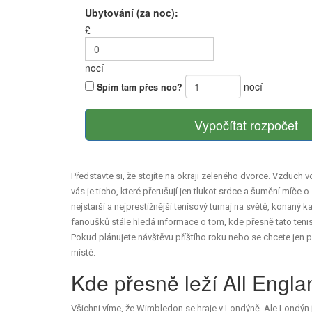
Ubytování (za noc):
£
nocí
nocí
Spím tam přes noc?
Vypočítat rozpočet
Představte si, že stojíte na okraji zeleného dvorce. Vzduch 
vás je ticho, které přerušují jen tlukot srdce a šumění míče o 
nejstarší a nejprestižnější tenisový turnaj na světě, konaný
fanoušků stále hledá informace o tom, kde přesně tato teniso
Pokud plánujete návštěvu příštího roku nebo se chcete jen 
místě.
Kde přesně leží All Engl
Všichni víme, že Wimbledon se hraje v Londýně. Ale Londýn 