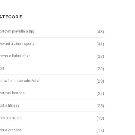
ATEGORIE
(43)
ortovní pravidla a tipy
(41)
žování a zimní sporty
(32)
tness a kulturistika
(29)
ort
(29)
stování a dobrodružství
(28)
ortovní historie
(25)
ort a fitness
(19)
nis a pravidla
(18)
ort a outdoor