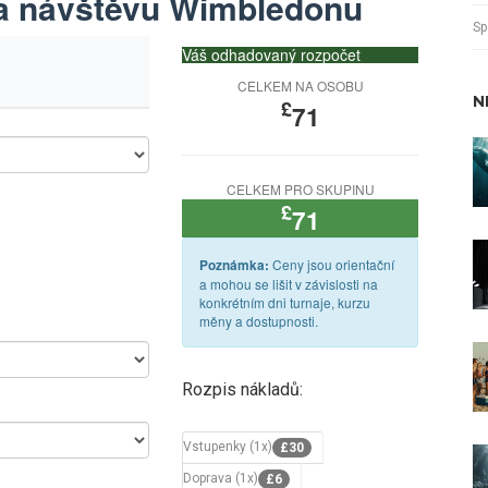
na návštěvu Wimbledonu
Sp
Váš odhadovaný rozpočet
CELKEM NA OSOBU
N
£
71
CELKEM PRO SKUPINU
£
71
Ceny jsou orientační
Poznámka:
a mohou se lišit v závislosti na
konkrétním dni turnaje, kurzu
měny a dostupnosti.
Rozpis nákladů:
Vstupenky (1x)
£30
Doprava (1x)
£6