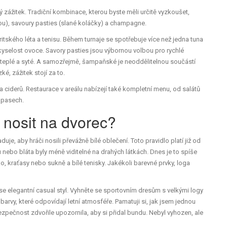
zážitek. Tradiční kombinace, kterou byste měli určitě vyzkoušet,
ou),
savoury pasties
(slané koláčky) a
champagne
.
tského léta a tenisu. Během turnaje se spotřebuje více než jedna tuna
kyselost ovoce. Savory pasties jsou výbornou volbou pro rychlé
u teplé a syté. A samozřejmě, šampaňské je neoddělitelnou součástí
zké, zážitek stojí za to.
a ciderů. Restaurace v areálu nabízejí také kompletní menu, od salátů
zápasech.
 nosit na dvorec?
aduje, aby hráči nosili
převážně bílé oblečení
.
Toto pravidlo platí již od
u nebo bláta byly méně viditelné na drahých látkách. Dnes je to spíše
ko, kraťasy nebo sukně a bílé tenisky. Jakékoli barevné prvky, loga
 se elegantní casual styl. Vyhněte se sportovním dresům s velkými logy
 barvy, které odpovídají letní atmosféře. Pamatuji si, jak jsem jednou
zpečnost zdvořile upozornila, aby si přidal bundu. Nebyl vyhozen, ale