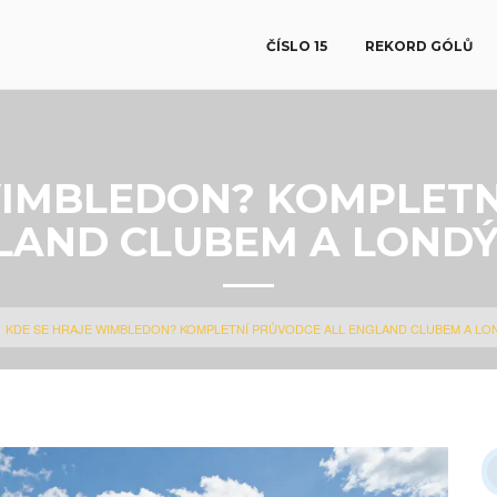
ČÍSLO 15
REKORD GÓLŮ
WIMBLEDON? KOMPLETN
LAND CLUBEM A LOND
KDE SE HRAJE WIMBLEDON? KOMPLETNÍ PRŮVODCE ALL ENGLAND CLUBEM A L