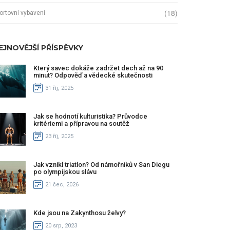
(18)
ortovní vybavení
EJNOVĚJŠÍ PŘÍSPĚVKY
Který savec dokáže zadržet dech až na 90
minut? Odpověď a vědecké skutečnosti
31 říj, 2025
Jak se hodnotí kulturistika? Průvodce
kritériemi a přípravou na soutěž
23 říj, 2025
Jak vznikl triatlon? Od námořníků v San Diegu
po olympijskou slávu
21 čec, 2026
Kde jsou na Zakynthosu želvy?
20 srp, 2023