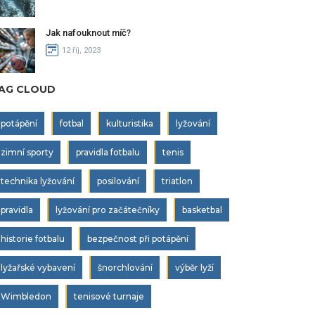
Jak nafouknout míč?
12 říj, 2023
AG CLOUD
potápění
fotbal
kulturistika
lyžování
zimní sporty
pravidla fotbalu
tenis
technika lyžování
posilování
triatlon
pravidla
lyžování pro začátečníky
basketbal
historie fotbalu
bezpečnost při potápění
lyžařské vybavení
šnorchlování
výběr lyží
Wimbledon
tenisové turnaje