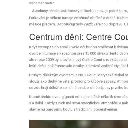
volba než metro.
Autobusy:
Mnoho autobusových linek zastavuje poblíž klubu,
Parkování je během turnaje extrémně obtížné a drahé. Klub má
měsíce předem. Doporučuji tedy využít veřejnou dopravu. Uše
Centrum dění: Centre Cou
Když vstoupíte do areálu, vaše oči budou směřovat k dvěma
dvorcem turnaje s kapacitou přes 15 000 diváků
.
Tento dvor
ale v roce 2009 byl otevřen nový Centre Court s rozkládací s
kvůli dešti, což frustrovalo diváky i televizní vysílání. Nyní
Druhým důležitým dvorcem je
No.1 Court
, který také získal 
slouží jako druhý největší prostor pro klíčové zápasy. Atmosf
se zde hrají důležité semifinále nebo silné zápasy prvního ko
Kromě těchto dvou gigantů existuje dalších několik dvorců 
3 a další. Každý z nich má svou specifickou atmosféru a nabí
slavnému barovému koutu s tradičními občerstveními.