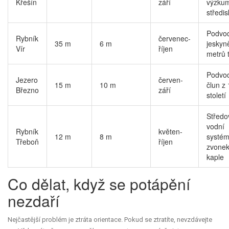
Křešín
září
výzku
středi
Podvo
Rybník
červenec-
35 m
6 m
jeskyn
Vír
říjen
metrů 
Podvo
Jezero
červen-
15 m
10 m
člun z 
Březno
září
století
Středo
vodní
Rybník
květen-
12 m
8 m
systém
Třeboň
říjen
zvonek
kaple
Co dělat, když se potápění
nezdaří
Nejčastější problém je ztráta orientace. Pokud se ztratíte, nevzdávejte