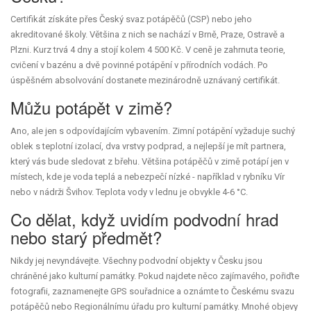
Certifikát získáte přes Český svaz potápěčů (CSP) nebo jeho
akreditované školy. Většina z nich se nachází v Brně, Praze, Ostravě a
Plzni. Kurz trvá 4 dny a stojí kolem 4 500 Kč. V ceně je zahrnuta teorie,
cvičení v bazénu a dvě povinné potápění v přírodních vodách. Po
úspěšném absolvování dostanete mezinárodně uznávaný certifikát.
Můžu potápět v zimě?
Ano, ale jen s odpovídajícím vybavením. Zimní potápění vyžaduje suchý
oblek s teplotní izolací, dva vrstvy podprad, a nejlepší je mít partnera,
který vás bude sledovat z břehu. Většina potápěčů v zimě potápí jen v
místech, kde je voda teplá a nebezpečí nízké - například v rybníku Vír
nebo v nádrži Švihov. Teplota vody v lednu je obvykle 4-6 °C.
Co dělat, když uvidím podvodní hrad
nebo starý předmět?
Nikdy jej nevyndávejte. Všechny podvodní objekty v Česku jsou
chráněné jako kulturní památky. Pokud najdete něco zajímavého, pořiďte
fotografii, zaznamenejte GPS souřadnice a oznámte to Českému svazu
potápěčů nebo Regionálnímu úřadu pro kulturní památky. Mnohé objevy