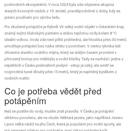
podvodních ekosystémů. V roce 2024 byla zde objevena skupina
starých kovových nádob z 19. století, pravděpodobně z doby, kdy se
jezero používalo pro výrobu ledu.
Pro zkušené potápěče je
Rybník Vír
velký vodní objekt v Ústeckém kraji,
známý svými hlubokými partiemi a stálou teplotou vody kolem 8 °C
ideální volbou. Voda zde není příliš průhledná, ale hloubka přes 30 metrů
umožňuje potápění bez rizika střetu s povrchem. V centru rybníka leží
zřícenina starého vodního mlýna, který se stálým časem proměnil v
přirozený biotop pro měkkýšy a vodní křečky. Tady se nachází i jedna z
největších v Česku
podvodních jeskyní
- vstup je úzký, ale uvnitř se
rozprostírá tunel dlouhý přes 15 metrů, který je naplněný kyslíkem z
vodních rostlin.
Co je potřeba vědět před
potápěním
Než se pustíte do vody, musíte znát pravidla. V Česku je potápění
většinou povoleno, ale ne všude. Některá jezera, jako například
Jezero
Lipno
velká nádrž na jihu Čech, která je populární pro vodní sporty, ale
má omezený přístup pro potápěče
, mají zákaz potápění kvůli