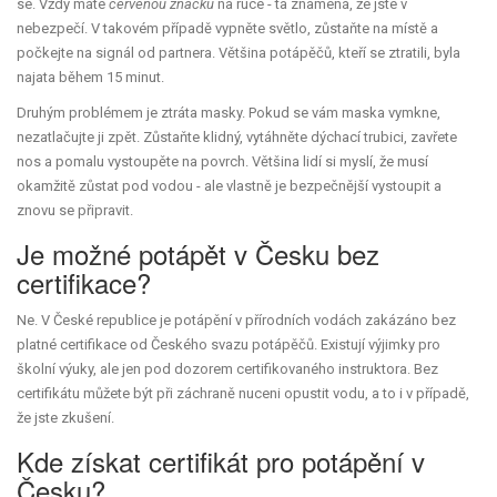
se. Vždy máte
červenou značku
na ruce - ta znamená, že jste v
nebezpečí. V takovém případě vypněte světlo, zůstaňte na místě a
počkejte na signál od partnera. Většina potápěčů, kteří se ztratili, byla
najata během 15 minut.
Druhým problémem je ztráta masky. Pokud se vám maska vymkne,
nezatlačujte ji zpět. Zůstaňte klidný, vytáhněte dýchací trubici, zavřete
nos a pomalu vystoupěte na povrch. Většina lidí si myslí, že musí
okamžitě zůstat pod vodou - ale vlastně je bezpečnější vystoupit a
znovu se připravit.
Je možné potápět v Česku bez
certifikace?
Ne. V České republice je potápění v přírodních vodách zakázáno bez
platné certifikace od Českého svazu potápěčů. Existují výjimky pro
školní výuky, ale jen pod dozorem certifikovaného instruktora. Bez
certifikátu můžete být při záchraně nuceni opustit vodu, a to i v případě,
že jste zkušení.
Kde získat certifikát pro potápění v
Česku?