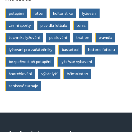
potápění
fotbal
kulturistika
lyžování
zimní sporty
pravidla fotbalu
tenis
technika lyžování
posilování
triatlon
pravidla
lyžování pro začátečníky
basketbal
historie fotbalu
bezpečnost při potápění
lyžařské vybavení
šnorchlování
výběr lyží
Wimbledon
tenisové turnaje