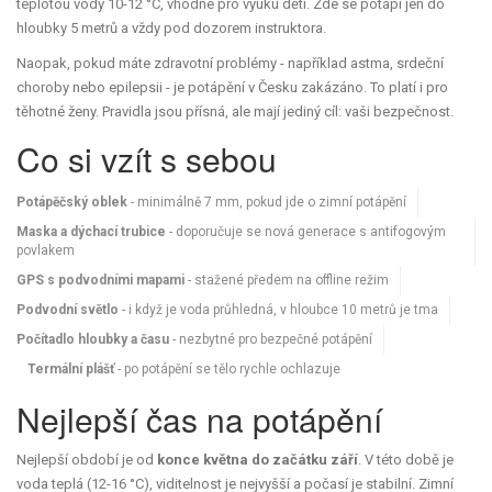
teplotou vody 10-12 °C, vhodné pro výuku dětí
. Zde se potápí jen do
hloubky 5 metrů a vždy pod dozorem instruktora.
Naopak, pokud máte zdravotní problémy - například astma, srdeční
choroby nebo epilepsii - je potápění v Česku zakázáno. To platí i pro
těhotné ženy. Pravidla jsou přísná, ale mají jediný cíl: vaši bezpečnost.
Co si vzít s sebou
Potápěčský oblek
- minimálně 7 mm, pokud jde o zimní potápění
Maska a dýchací trubice
- doporučuje se nová generace s antifogovým
povlakem
GPS s podvodními mapami
- stažené předem na offline režim
Podvodní světlo
- i když je voda průhledná, v hloubce 10 metrů je tma
Počítadlo hloubky a času
- nezbytné pro bezpečné potápění
Termální plášť
- po potápění se tělo rychle ochlazuje
Nejlepší čas na potápění
Nejlepší období je od
konce května do začátku září
. V této době je
voda teplá (12-16 °C), viditelnost je nejvyšší a počasí je stabilní. Zimní