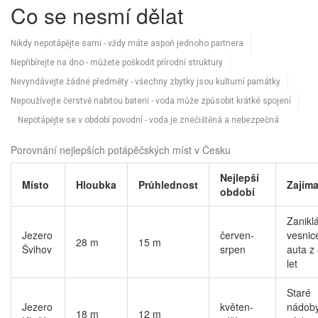
Co se nesmí dělat
Nikdy nepotápějte sami - vždy máte aspoň jednoho partnera
Nepřibírejte na dno - můžete poškodit přírodní struktury
Nevyndávejte žádné předměty - všechny zbytky jsou kulturní památky
Nepoužívejte čerstvě nabitou baterii - voda může způsobit krátké spojení
Nepotápějte se v období povodní - voda je znečištěná a nebezpečná
Porovnání nejlepších potápěčských míst v Česku
Nejlepší
Místo
Hloubka
Průhlednost
Zajíma
období
Zanikl
Jezero
červen-
vesnic
28 m
15 m
Švihov
srpen
auta z
let
Staré
Jezero
květen-
nádoby
18 m
12 m