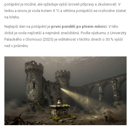
potápění je možné, ale vyžaduje vyšší úroveň přípravy a zkušeností. V
lednu a únoru je voda kolem 4 °C a většina potápěčů se rozhodne zůstat
na břehu.
Nejlepší den na potápění je
první pondělí po plném měsíci
. V této
době je voda nejčistší a nejméně znečištěná. Podle výzkumu z Univerzity
Palackého v Olomouci (2025) je viditelnost v těchto dnech o 30 % vyšší
než v průměru.