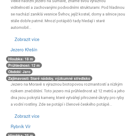
Velké nádržní jezero na Šumavě, známé svou výraznou
viditelností a zachovanými podvodními strukturami. Pod hladinou
se nachází zaniklá vesnice Švihov, jejíž kostel, domy a silnice jsou
stále dobře patrné. Mnozí potápěči tady hledají i staré
automobil...
Zobrazit více
Důležité informace:
Velké nádržní jezero na Šumavě, známé
Jezero Křešín
svou výraznou viditelností a zachovanými podvodními
Hloubka: 18 m
strukturami. Pod hladinou se nachází zaniklá vesnice Švihov, jejíž
Průhlednost: 12 m
kostel, domy a silnice jsou stále dobře patrné. Mnozí potápěči
Období: Jaro
tady hledají i staré automobily, které byly vypuštěny do vody jako
Zajímavosti: Staré nádoby, výzkumné středisko
umělé útesy. Voda často dosahuje přes 15 metrů průhlednosti,
Jezero na Moravě s výraznou biotopovou rozmanitostí a nízkým
což je pro střední Evropu výjimečné.
rizikem znečištění. Toto jezero má průhlednost až 12 metrů a jeho
dna jsou pokrytá kameny, které vytvářejí přirozené úkryty pro ryby
a vodní rostliny. Zde se potápí i členové českého potápě...
Zobrazit více
Důležité informace:
Jezero na Moravě s výraznou biotopovou
Rybník Vír
rozmanitostí a nízkým rizikem znečištění. Toto jezero má
Hloubka: 35 m