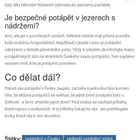
byly díky takovým hlášením zahrnuty do seznamu památek.
Je bezpečné potápět v jezerech s
nádržemi?
Ano, ale jen v povolených zónách. Některé nádrže mají přísná pravidla
kvůli vodnímu hospodářství. Například v jezeře Lipno je potápění
zakázáno v oblasti plaveckého pásu. Vždy si předem zkontrolujte mapu
potápěčských zón na stránkách Českého svazu potápěčů. Tam najdete i
seznam míst, kde je potápění povoleno.
Co dělat dál?
Pokud vás potápění v Česku zaujalo, začněte s jednoduchým kurzem.
Víte, že většina potápěčů se svěřuje, že jejich první potápění bylo v
Švihově - a že to změnilo jejich život? Pod vodou se nachází příběhy,
které nejsou v učebnicích. A ty příběhy čekají na vás - jen potřebujete
kroky, které vás k nim dovedou.
Štítky:
potápění v Česku
nejlepší potápěcí místa