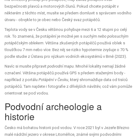
bezpečnosti plavců a motorových člunů. Pokud chcete potápět v
některém z těchto míst, musíte se předem domluvit s správcem vodního
útvaru - obvykle to je obec nebo Český svaz potápěčů.
Teplota vody se v Česku většinou pohybuje mezi 6 a 12 stupni po celý
rok. To znamená, že potápění je možné jen s
suchým nebo polosuchým
potápěčským oblekem
. Většina zkušených potápěčů používá oblek s
tloušťkou 7 mm nebo více. Bez něj se riziko hypotermie zvyšuje o 70 %
podle studie z Ústavu pro výzkum vodních ekosystémů v Brně (2023).
Navíc si musíte připravit
podvodní mapu
. Mnohé lokality nemají žádné
označení. Většina potápěčů používá GPS s předem staženými body -
například z portálu
Potápění v Česku
, který shromažďuje data od tisíců
potápěčů. Tam najdete i fotografie z dřívějších návštěv, což vám pomůže
orientovat se pod vodou.
Podvodní archeologie a
historie
Česko má bohatou historii pod vodou. V roce 2021 byl v
Jezeře Březno
malé nádržní jezero v okrese Litoměřice, známé svými podvodními