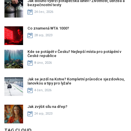
Jak dlouho vydrží potápěčská láhev? Životnost, údržba a
bezpečnostní testy
24 čec, 2026
Co znamená WTA 1000?
28 srp, 2023
Kde se potápět v Česku? Nejlepší místa pro potápění v
České republice
8 úno, 2026
Jak se jezdí na Kotve? Kompletní průvodce sjezdovkou,
lanovkou a tipy pro lyžaře
4 čen, 2026
Jak zvýšit sílu na dřep?
24 srp, 2023
TAG CLOUD