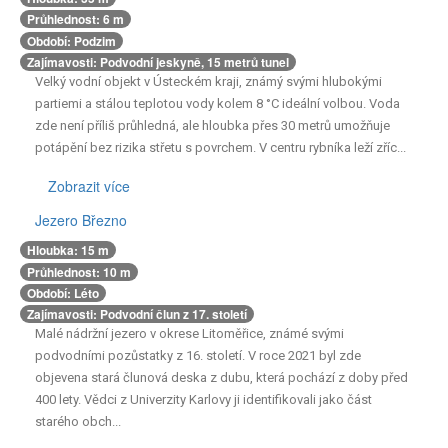
průhlednost až 12 metrů a jeho dna jsou pokrytá kameny, které
Průhlednost: 6 m
vytvářejí přirozené úkryty pro ryby a vodní rostliny. Zde se potápí i
Období: Podzim
členové českého potápěčského týmu, kteří pravidelně provádějí
Zajímavosti: Podvodní jeskyně, 15 metrů tunel
výzkumy podvodních ekosystémů.
Velký vodní objekt v Ústeckém kraji, známý svými hlubokými
partiemi a stálou teplotou vody kolem 8 °C ideální volbou. Voda
zde není příliš průhledná, ale hloubka přes 30 metrů umožňuje
potápění bez rizika střetu s povrchem. V centru rybníka leží zříc...
Zobrazit více
Důležité informace:
Velký vodní objekt v Ústeckém kraji, známý
Jezero Březno
svými hlubokými partiemi a stálou teplotou vody kolem 8 °C
Hloubka: 15 m
ideální volbou. Voda zde není příliš průhledná, ale hloubka přes
Průhlednost: 10 m
30 metrů umožňuje potápění bez rizika střetu s povrchem. V
Období: Léto
centru rybníka leží zřícenina starého vodního mlýna, který se
Zajímavosti: Podvodní člun z 17. století
stálým časem proměnil v přirozený biotop pro měkkýšy a vodní
Malé nádržní jezero v okrese Litoměřice, známé svými
křečky.
podvodními pozůstatky z 16. století. V roce 2021 byl zde
objevena stará člunová deska z dubu, která pochází z doby před
400 lety. Vědci z Univerzity Karlovy ji identifikovali jako část
starého obch...