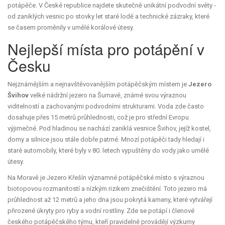
potápěče. V České republice najdete skutečně unikátní podvodní světy -
od zaniklých vesnic po stovky let staré lodě a technické zázraky, které
se časem proměnily v umělé korálové útesy.
Nejlepší místa pro potápění v
Česku
Nejznámějším a nejnavštěvovanějším potápěčským místem je
Jezero
Švihov
velké nádržní jezero na Šumavě, známé svou výraznou
viditelností a zachovanými podvodními strukturami
. Voda zde často
dosahuje přes 15 metrů průhlednosti, což je pro střední Evropu
výjimečné. Pod hladinou se nachází zaniklá vesnice Švihov, jejíž kostel,
domy a silnice jsou stále dobře patrné. Mnozí potápěči tady hledají i
staré automobily, které byly v 80. letech vypuštěny do vody jako umělé
útesy.
Na Moravě je
Jezero Křešín
významné potápěčské místo s výraznou
biotopovou rozmanitostí a nízkým rizikem znečištění
. Toto jezero má
průhlednost až 12 metrů a jeho dna jsou pokrytá kameny, které vytvářejí
přirozené úkryty pro ryby a vodní rostliny. Zde se potápí i členové
českého potápěčského týmu, kteří pravidelně provádějí výzkumy