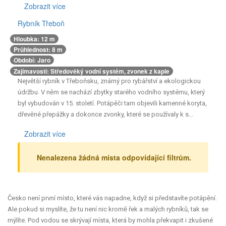
Zobrazit více
Důležité informace:
Malé nádržní jezero v okrese Litoměřice,
Rybník Třeboň
známé svými podvodními pozůstatky z 16. století. V roce 2021
Hloubka: 12 m
byl zde objevena stará člunová deska z dubu, která pochází z
Průhlednost: 8 m
doby před 400 lety. Vědci z Univerzity Karlovy ji identifikovali jako
Období: Jaro
část starého obchodního člunu, který se potopil během povodně
Zajímavosti: Středověký vodní systém, zvonek z kaple
v roce 1618.
Největší rybník v Třeboňsku, známý pro rybářství a ekologickou
údržbu. V něm se nachází zbytky starého vodního systému, který
byl vybudován v 15. století. Potápěči tam objevili kamenné koryta,
dřevěné přepážky a dokonce zvonky, které se používaly k s...
Zobrazit více
Důležité informace:
Největší rybník v Třeboňsku, známý pro
Nenalezena žádná místa odpovídající filtrům.
rybářství a ekologickou údržbu. V něm se nachází zbytky starého
vodního systému, který byl vybudován v 15. století. Potápěči tam
objevili kamenné koryta, dřevěné přepážky a dokonce zvonky,
které se používaly k signalizaci rybám. Tyto objekty jsou chráněné
Česko není první místo, které vás napadne, když si představíte potápění.
jako kulturní památky a nesmí být dotčeny.
Ale pokud si myslíte, že tu není nic kromě řek a malých rybníků, tak se
mýlíte. Pod vodou se skrývají místa, která by mohla překvapit i zkušené