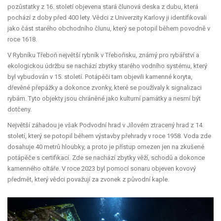
pozůstatky z 16. století
objevena stará člunová deska z dubu, která
pochází z doby před 400 lety. Vědci z Univerzity Karlovy ji identifikovali
jako část starého obchodního člunu, který se potopil během povodně v
roce 1618.
V
Rybníku Třeboň
největší rybník v Třeboňsku, známý pro rybářství a
ekologickou údržbu
se nachází zbytky starého vodního systému, který
byl vybudován v 15. století. Potápěči tam objevili kamenné koryta,
dřevěné přepážky a dokonce zvonky, které se používaly k signalizaci
rybám. Tyto objekty jsou chráněné jako kulturní památky a nesmí být
dotčeny.
Největší záhadou je však
Podvodní hrad v Jílovém
ztracený hrad z 14.
století, který se potopil během výstavby přehrady v roce 1958
. Voda zde
dosahuje 40 metrů hloubky, a proto je přístup omezen jen na zkušené
potápěče s certifikací. Zde se nachází zbytky věží, schodů a dokonce
kamenného oltáře. V roce 2023 byl pomocí sonaru objeven kovový
předmět, který vědci považují za zvonek z původní kaple.