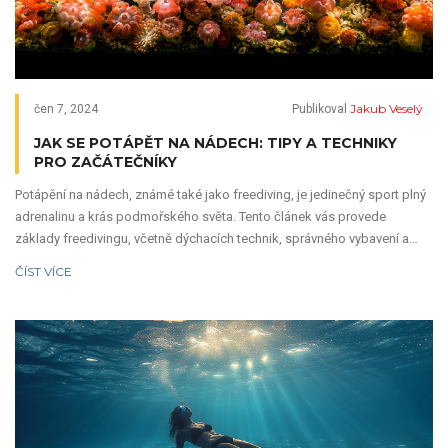
Jakub Veselý
čen 7, 2024
Publikoval
JAK SE POTÁPĚT NA NÁDECH: TIPY A TECHNIKY
PRO ZAČÁTEČNÍKY
Potápění na nádech, známé také jako freediving, je jedinečný sport plný
adrenalinu a krás podmořského světa. Tento článek vás provede
základy freedivingu, včetně dýchacích technik, správného vybavení a
důležitých bezpečnostních pravidel. Naučíme vás, jak zlepšit své
ČÍST VÍCE
dovednosti a prodloužit dobu, během které zůstanete pod vodou.