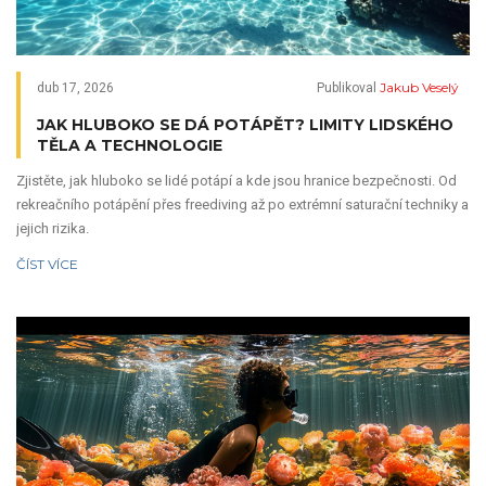
Jakub Veselý
dub 17, 2026
Publikoval
JAK HLUBOKO SE DÁ POTÁPĚT? LIMITY LIDSKÉHO
TĚLA A TECHNOLOGIE
Zjistěte, jak hluboko se lidé potápí a kde jsou hranice bezpečnosti. Od
rekreačního potápění přes freediving až po extrémní saturační techniky a
jejich rizika.
ČÍST VÍCE