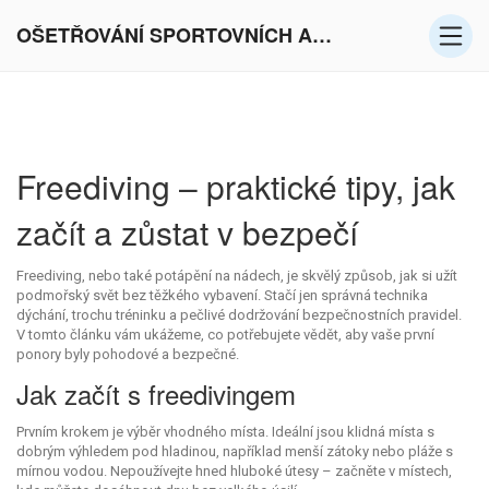
OŠETŘOVÁNÍ SPORTOVNÍCH AKTIVIT V EVROPĚ
Freediving – praktické tipy, jak
začít a zůstat v bezpečí
Freediving, nebo také potápění na nádech, je skvělý způsob, jak si užít
podmořský svět bez těžkého vybavení. Stačí jen správná technika
dýchání, trochu tréninku a pečlivé dodržování bezpečnostních pravidel.
V tomto článku vám ukážeme, co potřebujete vědět, aby vaše první
ponory byly pohodové a bezpečné.
Jak začít s freedivingem
Prvním krokem je výběr vhodného místa. Ideální jsou klidná místa s
dobrým výhledem pod hladinou, například menší zátoky nebo pláže s
mírnou vodou. Nepoužívejte hned hluboké útesy – začněte v místech,