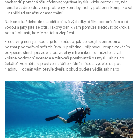
sacharidů pomáhá tělu efektivně využívat kyslík. Vždy kontrolujte, zda
nemáte žádné zdravotní problémy, které by mohly potápění komplikovat
– například srdeční onemocnění.
Na konci každého dne zapište si své výsledky: délku ponorů, čas pod
vodou a jaký jste se cítili. Takový deník vám pomůže sledovat pokrok a
odhalit oblasti, kde je potřeba zlepšení.
Freediving není jen sport, je to i způsob, jak se spojit s přírodou a
poznat podmořský svět zblízka. S pořádnou přípravou, respektováním
bezpečnostních pravidel a pravidelným tréninkem si můžete užívat
krásné podvodní scenérie a zároveň posilovat tělo i mysl. Tak na co
čekáte? Vezměte si ploutve, najděte klidné místo a vydejte se pod
hladinu – oceán vám otevře dveře, pokud budete vědět, jak na to.