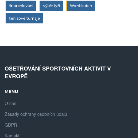
šnorchlování
výběr lyží
Wimbledon
tenisové turnaje
OŠETŘOVÁNÍ SPORTOVNÍCH AKTIVIT V
EVROPĚ
MENU
O nás
Zásady ochrany osobních údajů
GDPR
Kontakt