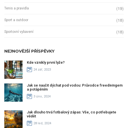
(19)
Tenis a pravidla
(18)
Sport a outdoor
(18)
Sportovní vybavení
NEJNOVĚJŠÍ PŘÍSPĚVKY
Kde vznikly první lyže?
24 zář, 2023
Jak se naučit dýchat pod vodou: Průvodce freedivingem
a potápěním
3 úno, 2024
Jak dlouho trvá fotbalový zápas: Vše, co potřebujete
vědět
28 led, 2024