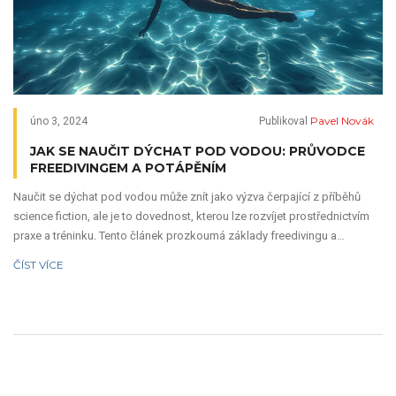
Pavel Novák
úno 3, 2024
Publikoval
JAK SE NAUČIT DÝCHAT POD VODOU: PRŮVODCE
FREEDIVINGEM A POTÁPĚNÍM
Naučit se dýchat pod vodou může znít jako výzva čerpající z příběhů
science fiction, ale je to dovednost, kterou lze rozvíjet prostřednictvím
praxe a tréninku. Tento článek prozkoumá základy freedivingu a
potápění, dechová cvičení, která můžete používat k prodloužení doby
ČÍST VÍCE
pod vodou, a bezpečnostní opatření, která jsou nezbytná pro tuto
fascinující činnost.