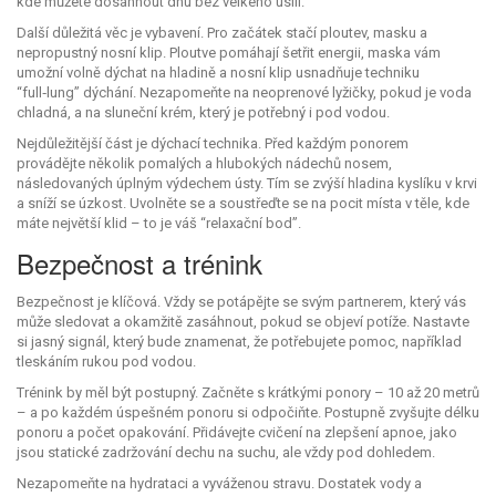
kde můžete dosáhnout dnu bez velkého úsilí.
Další důležitá věc je vybavení. Pro začátek stačí ploutev, masku a
nepropustný nosní klip. Ploutve pomáhají šetřit energii, maska vám
umožní volně dýchat na hladině a nosní klip usnadňuje techniku
“full‑lung” dýchání. Nezapomeňte na neoprenové lyžičky, pokud je voda
chladná, a na sluneční krém, který je potřebný i pod vodou.
Nejdůležitější část je dýchací technika. Před každým ponorem
provádějte několik pomalých a hlubokých nádechů nosem,
následovaných úplným výdechem ústy. Tím se zvýší hladina kyslíku v krvi
a sníží se úzkost. Uvolněte se a soustřeďte se na pocit místa v těle, kde
máte největší klid – to je váš “relaxační bod”.
Bezpečnost a trénink
Bezpečnost je klíčová. Vždy se potápějte se svým partnerem, který vás
může sledovat a okamžitě zasáhnout, pokud se objeví potíže. Nastavte
si jasný signál, který bude znamenat, že potřebujete pomoc, například
tleskáním rukou pod vodou.
Trénink by měl být postupný. Začněte s krátkými ponory – 10 až 20 metrů
– a po každém úspešném ponoru si odpočiňte. Postupně zvyšujte délku
ponoru a počet opakování. Přidávejte cvičení na zlepšení apnoe, jako
jsou statické zadržování dechu na suchu, ale vždy pod dohledem.
Nezapomeňte na hydrataci a vyváženou stravu. Dostatek vody a