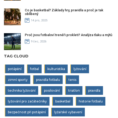
Co je basketbal? Základy hry, pravidla a proč je tak
oblíbený
14 pro, 2025
Proč jsou fotbaloví trenéři prokleti? Analýza tlaku a mýtů
9 čec, 2026
TAG CLOUD
potápění
fotbal
kulturistika
lyžování
zimní sporty
pravidla fotbalu
tenis
technika lyžování
posilování
triatlon
pravidla
lyžování pro začátečníky
basketbal
historie fotbalu
bezpečnost při potápění
lyžařské vybavení