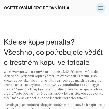
OŠETŘOVÁNÍ SPORTOVNÍCH AKTIVIT V EVROPĚ
Kde se kope penalta?
Všechno, co potřebujete vědět
o trestném kopu ve fotbale
When working with
trestný kop
,
je to nejzávažnější chyba v fotbale,
která vede k jednomu kopu na branku z vzdálenosti 11 metrů
. Also
known as
penalta
, it is a moment that can decide a match, a season, or
even a career.
Trestný kop se kope vždy z
penaltního bodu
, který je
přesně 11 metrů od čáry branky a uprostřed předního okraje penaltové
plochy. Tento bod není jen číslo na mapě – je to místo, kde se psychika
hráčů měří v sekundách a kde se legenda rodí nebo zhroutí.
Pravidla jsou jednoduchá, ale jejich dodržování je klíčové. Při kopu nesmí