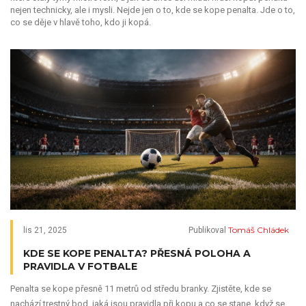
nejen technicky, ale i mysli. Nejde jen o to, kde se kope penalta. Jde o to,
co se děje v hlavě toho, kdo ji kopá.
Tomáš Chládek
lis 21, 2025
Publikoval
KDE SE KOPE PENALTA? PŘESNÁ POLOHA A
PRAVIDLA V FOTBALE
Penalta se kope přesně 11 metrů od středu branky. Zjistěte, kde se
nachází trestný bod, jaká jsou pravidla při kopu a co se stane, když se