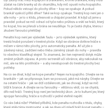
být žádný hráč mezi kopajícím a brankářem, kromě brankáře, který musí
zůstat na čáře branky až do okamžiku, kdy míč opustí nohu kopajícího.
Pokud někdo vstoupí do plochy dříve – kop se opakuje. A pokud
brankář vyskočí příliš dříve? Také se kop opakuje. Trestný kop není jen o
síle nohy – je to o klidu, přesnosti a chápání pravidel. A když už jsme u
pravidel: pokud se míč odrazí od tyče nebo průřezu a vrátí se hráči, který
ho kopal, hra se přeruší a brána se neuděluje. To je častá chyba, kterou i
zkušení fanoušci přehlížejí.
Penaltní kop není jen výsledek faulu – je to výsledek systému, který
trestá hrubé porušení v trestné ploše. Když se obránce dotkne hráče s
míčem v rámci této plochy, je to automaticky penalta. Ať už jde o
závěsný náraz, zadržení nebo třeba záměrný zásah do nohy – pravidla
to všechno klasifikují stejně. To znamená, že i ten nejmenší dotyk může
změnit průběh zápasu. A proto se trenéři učí obránce, aby nekoukali na
míč, ale na tělo protihráče – a aby nevstupovali do trestné plochy bez
potřeby.
Na co se dívat, když se kope penalta? Nejen na kopajícího. Dívejte se na
brankáře – jak se připravuje, kam se posouvá, jaké má návyky. Dívejte se
na ostatní hráče – jak se drží vzdálenosti, jak se chovají, když se míč
blíží k brance. A dívejte se na fanoušky – většinou vědí, co se chystá,
dřív než hráči. Trestný kop není jen technický úkon. Je to kulturní jev, který
spojuje fanoušky, hráče a rozhodčí v jedné vteřině napětí.
Co vás čeká níže? Přehled příběhů, kde penalta rozhodla o titulu, chyby,
které stály týmy mistrovství, a jak se dnes učí mladí hráči kopat penaltu –