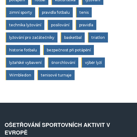
zimní sporty
pravidla fotbalu
tenis
technika lyžování
posilování
pravidla
lyžování pro začátečníky
basketbal
triatlon
historie fotbalu
bezpečnost při potápění
lyžařské vybavení
šnorchlování
výběr lyží
Wimbledon
tenisové turnaje
OŠETŘOVÁNÍ SPORTOVNÍCH AKTIVIT V
EVROPĚ