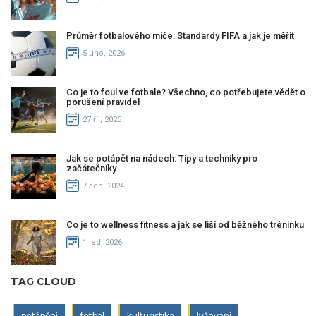
Průměr fotbalového míče: Standardy FIFA a jak je měřit
5 úno, 2026
Co je to foul ve fotbale? Všechno, co potřebujete vědět o
porušení pravidel
27 říj, 2025
Jak se potápět na nádech: Tipy a techniky pro
začátečníky
7 čen, 2024
Co je to wellness fitness a jak se liší od běžného tréninku
1 led, 2026
TAG CLOUD
potápění
fotbal
kulturistika
lyžování