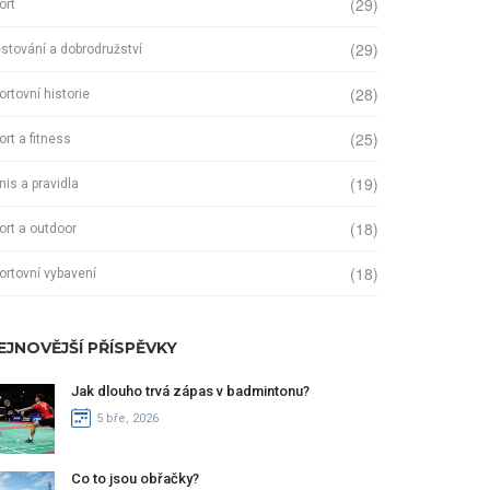
(29)
ort
(29)
stování a dobrodružství
(28)
ortovní historie
(25)
ort a fitness
(19)
nis a pravidla
(18)
ort a outdoor
(18)
ortovní vybavení
EJNOVĚJŠÍ PŘÍSPĚVKY
Jak dlouho trvá zápas v badmintonu?
5 bře, 2026
Co to jsou obřačky?