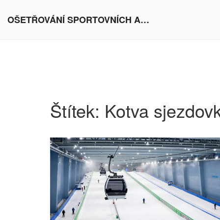
OŠETŘOVÁNÍ SPORTOVNÍCH AKTIVIT V EVROPĚ
Štítek: Kotva sjezdov