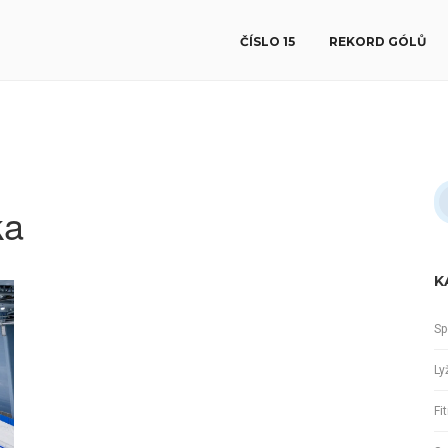
ČÍSLO 15
REKORD GÓLŮ
ka
K
Sp
Ly
Fi