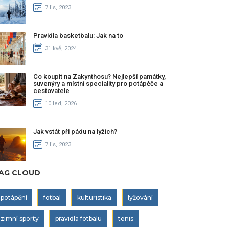
7 lis, 2023
Pravidla basketbalu: Jak na to
31 kvě, 2024
Co koupit na Zakynthosu? Nejlepší památky,
suvenýry a místní speciality pro potápěče a
cestovatele
10 led, 2026
Jak vstát při pádu na lyžích?
7 lis, 2023
AG CLOUD
potápění
fotbal
kulturistika
lyžování
zimní sporty
pravidla fotbalu
tenis