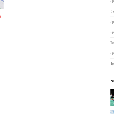
Sp
Ce
á
Sp
Sp
Te
Sp
Sp
N