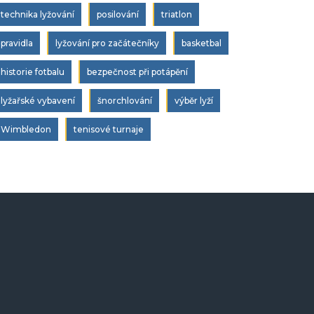
technika lyžování
posilování
triatlon
pravidla
lyžování pro začátečníky
basketbal
historie fotbalu
bezpečnost při potápění
lyžařské vybavení
šnorchlování
výběr lyží
Wimbledon
tenisové turnaje