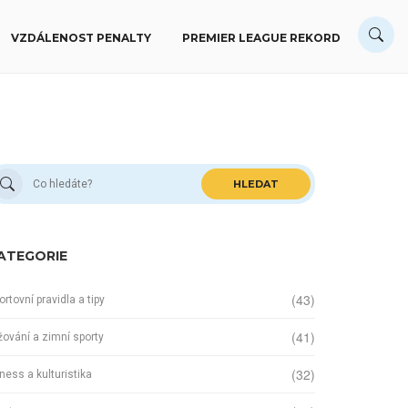
VZDÁLENOST PENALTY
PREMIER LEAGUE REKORD
HLEDAT
ATEGORIE
(43)
ortovní pravidla a tipy
(41)
žování a zimní sporty
(32)
tness a kulturistika