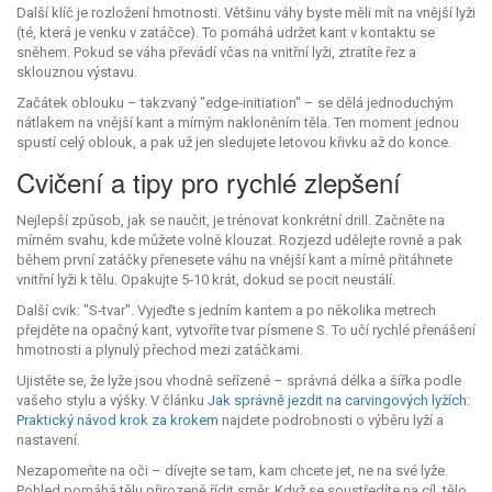
Další klíč je rozložení hmotnosti. Většinu váhy byste měli mít na vnější lyži
(té, která je venku v zatáčce). To pomáhá udržet kant v kontaktu se
sněhem. Pokud se váha převádí včas na vnitřní lyži, ztratíte řez a
sklouznou výstavu.
Začátek oblouku – takzvaný "edge‑initiation" – se dělá jednoduchým
nátlakem na vnější kant a mírným nakloněním těla. Ten moment jednou
spustí celý oblouk, a pak už jen sledujete letovou křivku až do konce.
Cvičení a tipy pro rychlé zlepšení
Nejlepší způsob, jak se naučit, je trénovat konkrétní drill. Začněte na
mírném svahu, kde můžete volně klouzat. Rozjezd udělejte rovně a pak
během první zatáčky přenesete váhu na vnější kant a mírně přitáhnete
vnitřní lyži k tělu. Opakujte 5‑10 krát, dokud se pocit neustálí.
Další cvik: "S‑tvar". Vyjeďte s jedním kantem a po několika metrech
přejděte na opačný kant, vytvoříte tvar písmene S. To učí rychlé přenášení
hmotnosti a plynulý přechod mezi zatáčkami.
Ujistěte se, že lyže jsou vhodně seřízené – správná délka a šířka podle
vašeho stylu a výšky. V článku
Jak správně jezdit na carvingových lyžích:
Praktický návod krok za krokem
najdete podrobnosti o výběru lyží a
nastavení.
Nezapomeňte na oči – dívejte se tam, kam chcete jet, ne na své lyže.
Pohled pomáhá tělu přirozeně řídit směr. Když se soustředíte na cíl, tělo