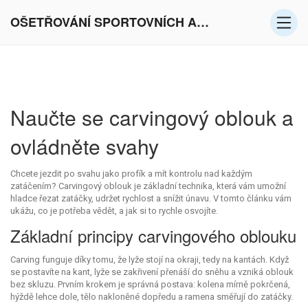
OŠETŘOVÁNÍ SPORTOVNÍCH AKTIVIT V EVROPĚ
Naučte se carvingový oblouk a
ovládněte svahy
Chcete jezdit po svahu jako profík a mít kontrolu nad každým
zatáčením? Carvingový oblouk je základní technika, která vám umožní
hladce řezat zatáčky, udržet rychlost a snížit únavu. V tomto článku vám
ukážu, co je potřeba vědět, a jak si to rychle osvojíte.
Základní principy carvingového oblouku
Carving funguje díky tomu, že lyže stojí na okraji, tedy na kantách. Když
se postavíte na kant, lyže se zakřivení přenáší do sněhu a vzniká oblouk
bez skluzu. Prvním krokem je správná postava: kolena mírně pokrčená,
hýždě lehce dole, tělo nakloněné dopředu a ramena směřují do zatáčky.