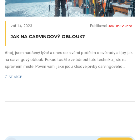
Jakub Sekera
zář 14, 2023
Publikoval
JAK NA CARVINGOVÝ OBLOUK?
Ahoj, jsem nadšený lyžař a dnes se s vámi podělím o své rady a tipy, jak
na carvingový oblouk. Pokud toužíte zvládnout tuto techniku, jste na
správném místě. Povím vám, jaké jsou klíčové prvky carvingového
oblouku a co potřebujete pro jeho zdokonalení. Připravte se na spoustu
ČÍST VÍCE
praktických rad a triků, které vám pomohou zlepšit váš lyžařský projev.
Uvidíme se na sjezdovce!