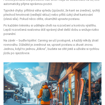
automaticky přijme správnou pozici.
Typické chyby: přílišná váha vpředu (způsobí, že kant se zvedne), rychlý
přechod hmotnosti (vedlejší skluz) nebo příliš úzký úhel kantování
(olevá síla). Pokud něco cítíte, okamžitě upravte postavu.
Po každém tréninku si udělejte chvíli na rozcvičení a kontrolu výstřihu.
Lepší rozcvičená svalovina drží správný úhel delší dobu a snižuje riziko
poranění.
Na závěr – buďte trpěliví. Carving se učí postupně, a každý někdy ztratí
rovnováhu. Důležité je zvednout se, upravit postavu a zkusit znovu.
Jednou, když to jednou „klikne“, budete se cítit jistě a užíváte si rychlou
jízdu po sjezdovce.