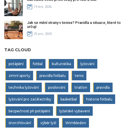
19 led, 2026
Jak se mění strany v tenise? Pravidla a situace, které to
určují
25 pro, 2025
TAG CLOUD
potápění
fotbal
kulturistika
lyžování
zimní sporty
pravidla fotbalu
tenis
technika lyžování
posilování
triatlon
pravidla
lyžování pro začátečníky
basketbal
historie fotbalu
bezpečnost při potápění
lyžařské vybavení
šnorchlování
výběr lyží
Wimbledon