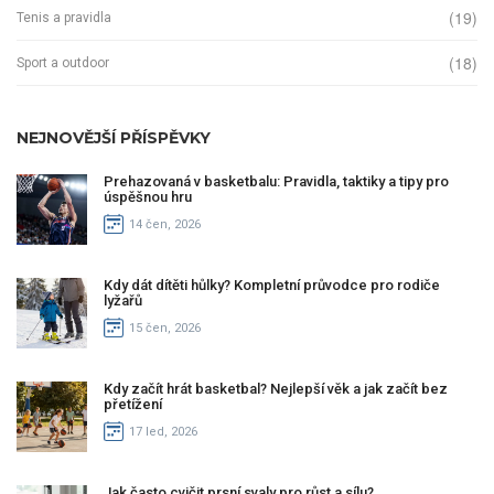
(19)
Tenis a pravidla
(18)
Sport a outdoor
NEJNOVĚJŠÍ PŘÍSPĚVKY
Prehazovaná v basketbalu: Pravidla, taktiky a tipy pro
úspěšnou hru
14 čen, 2026
Kdy dát dítěti hůlky? Kompletní průvodce pro rodiče
lyžařů
15 čen, 2026
Kdy začít hrát basketbal? Nejlepší věk a jak začít bez
přetížení
17 led, 2026
Jak často cvičit prsní svaly pro růst a sílu?