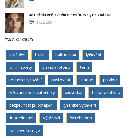
Jak efektivně zvětšit a posílit svaly na zadku?
3 kvě, 2024
TAG CLOUD
potápění
fotbal
kulturistika
lyžování
zimní sporty
pravidla fotbalu
tenis
technika lyžování
posilování
triatlon
pravidla
lyžování pro začátečníky
basketbal
historie fotbalu
bezpečnost při potápění
lyžařské vybavení
šnorchlování
výběr lyží
Wimbledon
tenisové turnaje