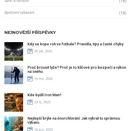
(18)
Sport a outdoor
(18)
Sportovní vybavení
NEJNOVĚJŠÍ PŘÍSPĚVKY
Kdy se kope roh ve fotbale? Pravidla, tipy a časté chyby
29 zář, 2025
Proč brousit lyže? Proč je to klíčové pro bezpečí a výkon
na sněhu
14 led, 2026
Kde bydlí Iron Man?
23 říj, 2023
Nejlepší brýle na šnorchlování: Jak vybrat tu správnou
výbavu
16 pro, 2023