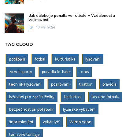
Jak daleko je penalta ve fotbale – Vzdálenost a
zajímavosti
18 kvě, 2024
TAG CLOUD
potápění
fotbal
kulturistika
lyžování
zimní sporty
pravidla fotbalu
tenis
technika lyžování
posilování
triatlon
pravidla
lyžování pro začátečníky
basketbal
historie fotbalu
bezpečnost při potápění
lyžařské vybavení
šnorchlování
výběr lyží
Wimbledon
tenisové turnaje