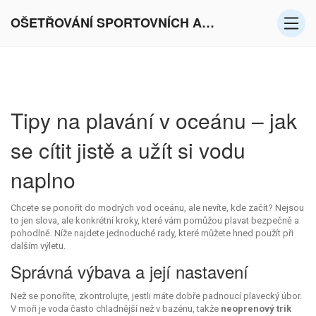
OŠETŘOVÁNÍ SPORTOVNÍCH AKTIVIT V EVROPĚ
Tipy na plavání v oceánu – jak
se cítit jistě a užít si vodu
naplno
Chcete se ponořit do modrých vod oceánu, ale nevíte, kde začít? Nejsou
to jen slova, ale konkrétní kroky, které vám pomůžou plavat bezpečně a
pohodlně. Níže najdete jednoduché rady, které můžete hned použít při
dalším výletu.
Správná výbava a její nastavení
Než se ponoříte, zkontrolujte, jestli máte dobře padnoucí plavecký úbor.
V moři je voda často chladnější než v bazénu, takže
neoprenový trik