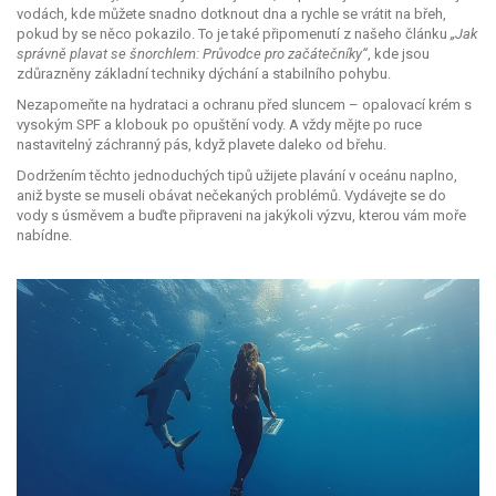
vodách, kde můžete snadno dotknout dna a rychle se vrátit na břeh,
pokud by se něco pokazilo. To je také připomenutí z našeho článku
„Jak
správně plavat se šnorchlem: Průvodce pro začátečníky“
, kde jsou
zdůrazněny základní techniky dýchání a stabilního pohybu.
Nezapomeňte na hydrataci a ochranu před sluncem – opalovací krém s
vysokým SPF a klobouk po opuštění vody. A vždy mějte po ruce
nastavitelný záchranný pás, když plavete daleko od břehu.
Dodržením těchto jednoduchých tipů užijete plavání v oceánu naplno,
aniž byste se museli obávat nečekaných problémů. Vydávejte se do
vody s úsměvem a buďte připraveni na jakýkoli výzvu, kterou vám moře
nabídne.