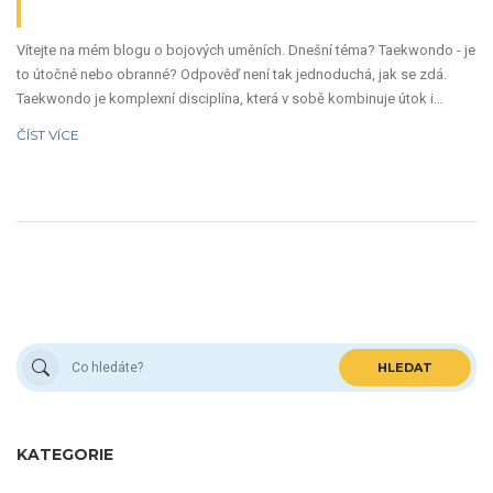
Vítejte na mém blogu o bojových uměních. Dnešní téma? Taekwondo - je
to útočné nebo obranné? Odpověď není tak jednoduchá, jak se zdá.
Taekwondo je komplexní disciplína, která v sobě kombinuje útok i
obranu, ale klíčová je úroveň dovednosti a strategie každého jednotlivce.
ČÍST VÍCE
Přidejte se ke mně, abychom se ponořili do tohoto fascinujícího tématu
a společně se dozvěděli více.
HLEDAT
KATEGORIE