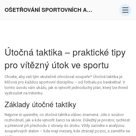
OŠETŘOVÁNÍ SPORTOVNÍCH AKTIVIT V EVROPĚ
Útočná taktika – praktické tipy
pro vítězný útok ve sportu
Chcete, aby váš tým skutečně ohrožoval soupeře? Útočná taktika je
klíčová pro každou sportovní disciplínu – od fotbalu po basketbal. V
tomto úvodu vám ukážu, jak si vytvořit jednoduchý plán, který lze ihned
vyzkoušet na tréninku.
Základy útočné taktiky
Nejprve si ujasněte, co útočná taktika vůbec znamená. Jde o soubor
rozhodnutí, jak a kde vytvořit šanci na skóre. Důležitý je prostor, rychlost
a přesnost při přechodu z obrany do útoku. Vždy začněte s analýzou
soupeřových slabin – kde mají mezery, kde ztrácejí pozici, a zaměřte se