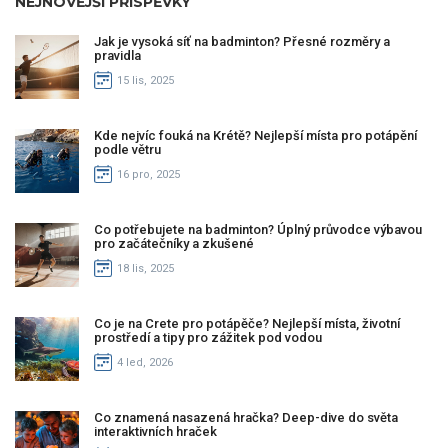
NEJNOVĚJŠÍ PŘÍSPĚVKY
Jak je vysoká síť na badminton? Přesné rozměry a
pravidla
15 lis, 2025
Kde nejvíc fouká na Krétě? Nejlepší místa pro potápění
podle větru
16 pro, 2025
Co potřebujete na badminton? Úplný průvodce výbavou
pro začátečníky a zkušené
18 lis, 2025
Co je na Crete pro potápěče? Nejlepší místa, životní
prostředí a tipy pro zážitek pod vodou
4 led, 2026
Co znamená nasazená hračka? Deep-dive do světa
interaktivních hraček