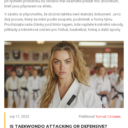
při rychlém protiútoku by obránci měl okamžitě předat míč útočníkům,
kteří jsou připraveni na střelu.
V závěru si připomeňte, že útočná taktika není statický dokument. Je to
živý proces, který se mění podle soupeře, podmínek a formy týmu.
Procházejte naše články pod tímto tagem, kde najdete konkrétní návody,
příklady a tréninkové cvičení pro fotbal, basketbal, hokej a další sporty.
Tomáš Chládek
srp 17, 2023
Publikoval
IS TAEKWONDO ATTACKING OR DEFENSIVE?