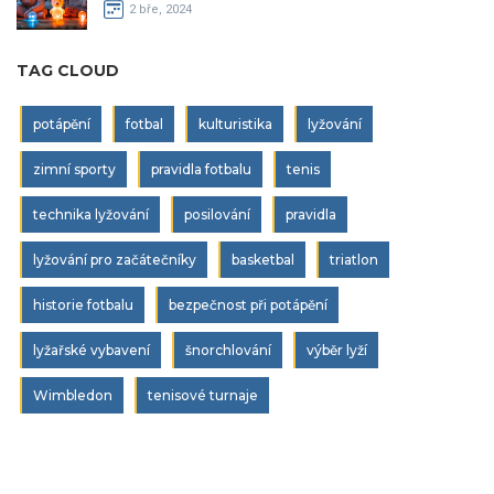
2 bře, 2024
TAG CLOUD
potápění
fotbal
kulturistika
lyžování
zimní sporty
pravidla fotbalu
tenis
technika lyžování
posilování
pravidla
lyžování pro začátečníky
basketbal
triatlon
historie fotbalu
bezpečnost při potápění
lyžařské vybavení
šnorchlování
výběr lyží
Wimbledon
tenisové turnaje