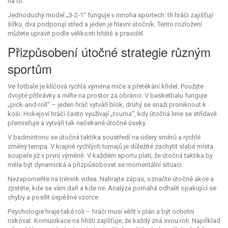
na to.
Jednoduchý model „3‑2‑1“ funguje v mnoha sportech: tři hráči zajišťují
šířku, dva podporují střed a jeden je hlavní útočník. Tento rozložení
můžete upravit podle velikosti hřiště a pravidel.
Přizpůsobení útočné strategie různým
sportům
Ve fotbale je klíčová rychlá výměna míče a přetékání křídel. Použijte
dvojité přihrávky a mířte na prostor za obránci. V basketbalu funguje
„pick‑and‑roll“ – jeden hráč vytváří blok, druhý se snaží proniknout k
koši. Hokejoví hráči často využívají „tourna“, kdy útočná linie se střídavě
přemisťuje a vytváří tak nečekané útočné úseky.
V badmintonu se útočná taktika soustředí na údery směrů a rychlé
změny tempa. V krajině rychlých turnajů je důležité zachytit slabé místa
soupeře již v první výměně. V každém sportu platí, že útočná taktika by
měla být dynamická a přizpůsobovat se momentální situaci.
Nezapomeňte na trénink videa. Nahrajte zápas, označte útočné akce a
zjistěte, kde se vám daří a kde ne. Analýza pomáhá odhalit opakující se
chyby a posílit úspěšné vzorce.
Psychologie hraje také roli – hráči musí věřit v plán a být ochotni
riskovat. Komunikace na hřišti zajišťuje, že každý zná svou roli. Například