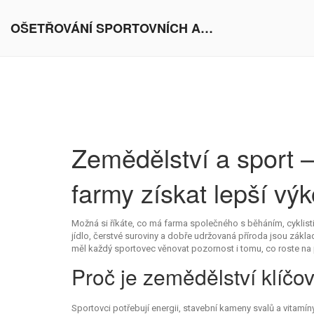
OŠETŘOVÁNÍ SPORTOVNÍCH AKTIVIT V EVROPĚ
Zemědělství a sport – 
farmy získat lepší vý
Možná si říkáte, co má farma společného s běháním, cyklis
jídlo, čerstvé suroviny a dobře udržovaná příroda jsou zákla
měl každý sportovec věnovat pozornost i tomu, co roste na p
Proč je zemědělství klíčo
Sportovci potřebují energii, stavební kameny svalů a vitamín