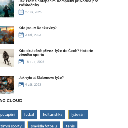
Jak začít s potápěním: kompletní průvodce pro
začátečníky
27 lis, 2025
Kde jsou v Řecku vlny?
3 zář, 2023
Kdo skutečně přivezl lyže do Čech? Historie
zimního sportu
18 dub, 2026
Jak vybrat Slalomove lyže?
9 zář, 2023
AG CLOUD
potápění
fotbal
kulturistika
lyžování
zimní sporty
pravidla fotbalu
tenis