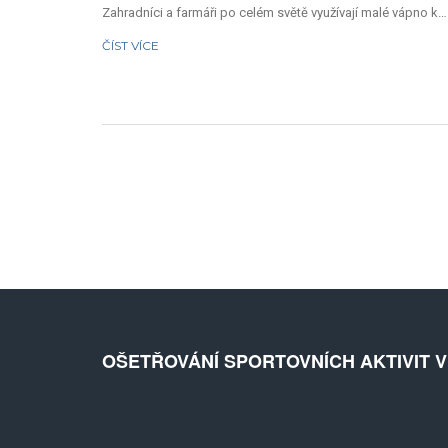
Zahradníci a farmáři po celém světě využívají malé vápno k
úpravě půdní kyselosti, což zlepšuje výživu rostlin a podpor
ČÍST VÍCE
jejich zdravý růst. Náš průvodce Vás provede historií,
současnými technikami a tipy, jak malé vápno správně
používat pro optimální výsledky.
OŠETŘOVÁNÍ SPORTOVNÍCH AKTIVIT 