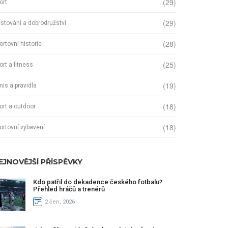
(29)
ort
(29)
stování a dobrodružství
(28)
ortovní historie
(25)
ort a fitness
(19)
nis a pravidla
(18)
ort a outdoor
(18)
ortovní vybavení
EJNOVĚJŠÍ PŘÍSPĚVKY
Kdo patřil do dekadence českého fotbalu?
Přehled hráčů a trenérů
2 čen, 2026