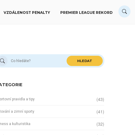
VZDÁLENOST PENALTY
PREMIER LEAGUE REKORD
HLEDAT
ATEGORIE
(43)
ortovní pravidla a tipy
(41)
žování a zimní sporty
(32)
tness a kulturistika