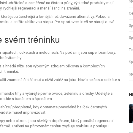
Sp
ělství udržitelné a zaměřené na čistotu půdy, výsledné produkty mají
 rychlejší regeneraci a menší šanci na zranění.
Ce
které jsou čerstvější a levnější než dovážené alternativy. Pokud si
miku a snížíte uhlíkovou stopu. Pro sportovce, kteří se starají o své
Sp
ve svém tréninku
Sp
Te
h rajčatech, cuketách a melounech. Na podzim jsou super brambory,
ebné vitamíny.
Sp
a a hnědá rýže jsou výborným zdrojem bílkovin a komplexních
ch tréninků.
Sp
ií znamená čistší chuť a nižší zátěž na játra. Navíc se často setkáte s
rmářské trhy a vybírejte pevné ovoce, zeleninu a ořechy. Udělejte si
N
smoothie s banánem a špenátem.
abízejí předplatné, kdy dostanete pravidelně balíček čerstvých
nebudete muset improvizovat.
řepy nebo citronu jsou skvělým doplňkem, který pomáhá regeneraci
rmě. Cvičení na přirozeném terénu zvyšuje stabilitu a posiluje i