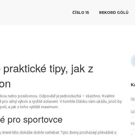
ČÍSLO 15
REKORD GÓLŮ
praktické tipy, jak z
kon
K
tikou nebo posilovnou. Odpověď je jednoduchá – všechno. Kvalitní
Sp
d pro silný výkon a rychlé zotavení. V tomhle článku vám ukážu, proč by
oli, a jak z toho vytěžit maximum.
Ly
vé pro sportovce
Fi
y, které tělo dokáže dobře vstřebat. Tyto živiny pocházejí převážně z