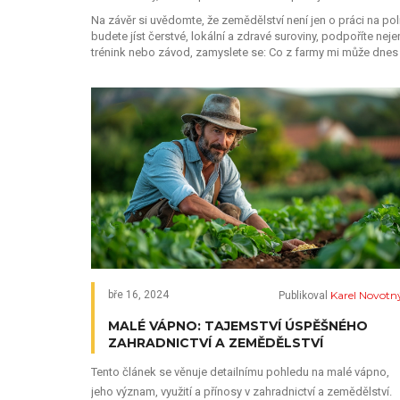
Na závěr si uvědomte, že zemědělství není jen o práci na pol
budete jíst čerstvé, lokální a zdravé suroviny, podpoříte nejen
trénink nebo závod, zamyslete se: Co z farmy mi může dne
Karel Novotn
bře 16, 2024
Publikoval
MALÉ VÁPNO: TAJEMSTVÍ ÚSPĚŠNÉHO
ZAHRADNICTVÍ A ZEMĚDĚLSTVÍ
Tento článek se věnuje detailnímu pohledu na malé vápno,
jeho význam, využití a přínosy v zahradnictví a zemědělství.