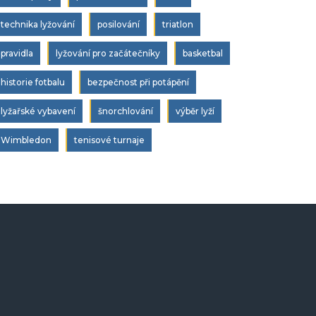
technika lyžování
posilování
triatlon
pravidla
lyžování pro začátečníky
basketbal
historie fotbalu
bezpečnost při potápění
lyžařské vybavení
šnorchlování
výběr lyží
Wimbledon
tenisové turnaje