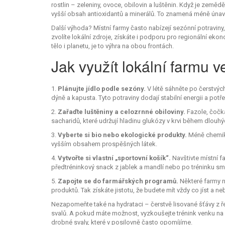
rostlin – zeleniny, ovoce, obilovin a luštěnin. Když je zeměd
vyšší obsah antioxidantů a minerálů. To znamená méně únavy,
Další výhoda? Místní farmy často nabízejí sezónní potraviny, 
zvolíte lokální zdroje, získáte i podporu pro regionální ekono
tělo i planetu, je to výhra na obou frontách.
Jak využít lokální farmu 
1.
Plánujte jídlo podle sezóny.
V létě sáhněte po čerstvýc
dýně a kapusta. Tyto potraviny dodají stabilní energii a potř
2.
Zařaďte luštěniny a celozrnné obiloviny.
Fazole, čočk
sacharidů, které udržují hladinu glukózy v krvi během dlouhý
3.
Vyberte si bio nebo ekologické produkty.
Méně chemikál
vyšším obsahem prospěšných látek.
4.
Vytvořte si vlastní „sportovní košík“.
Navštivte místní fa
předtréninkový snack z jablek a mandlí nebo po tréninku 
5.
Zapojte se do farmářských programů.
Některé farmy n
produktů. Tak získáte jistotu, že budete mít vždy co jíst a 
Nezapomeňte také na hydrataci – čerstvě lisované šťávy z 
svalů. A pokud máte možnost, vyzkoušejte trénink venku na fa
drobné svaly, které v posilovně často opomíjíme.