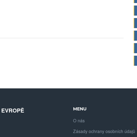
uje
MENU
V EVROPĚ
O nás
Zásady ochrany osobních údajů