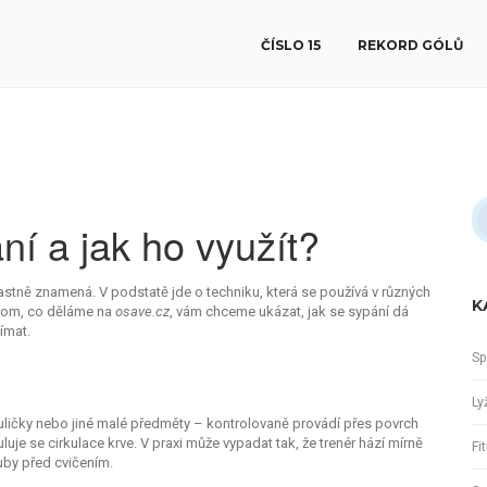
ČÍSLO 15
REKORD GÓLŮ
ní a jak ho využít?
to vlastně znamená. V podstatě jde o techniku, která se používá v různých
K
V tom, co děláme na
osave.cz
, vám chceme ukázat, jak se sypání dá
ímat.
Sp
Ly
 kuličky nebo jiné malé předměty – kontrolovaně provádí přes povrch
uluje se cirkulace krve. V praxi může vypadat tak, že trenér hází mírně
Fi
ouby před cvičením.