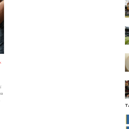
k
í
ha
T
se