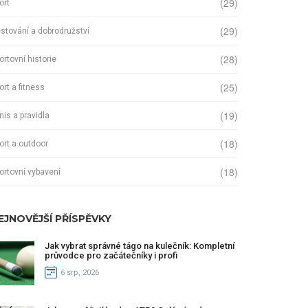
(29)
ort
(29)
stování a dobrodružství
(28)
ortovní historie
(25)
ort a fitness
(19)
nis a pravidla
(18)
ort a outdoor
(18)
ortovní vybavení
EJNOVĚJŠÍ PŘÍSPĚVKY
Jak vybrat správné tágo na kulečník: Kompletní
průvodce pro začátečníky i profi
6 srp, 2026