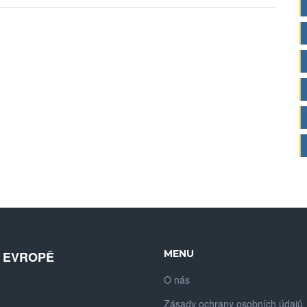
MENU
V EVROPĚ
O nás
Zásady ochrany osobních údajů