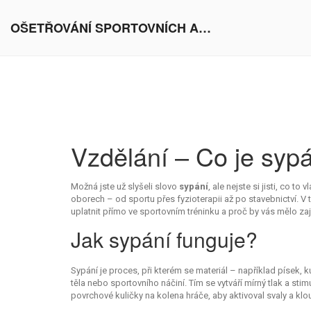
OŠETŘOVÁNÍ SPORTOVNÍCH AKTIVIT V EVROPĚ
Vzdělání – Co je sypá
Možná jste už slyšeli slovo
sypání
, ale nejste si jisti, co 
oborech – od sportu přes fyzioterapii až po stavebnictví. 
uplatnit přímo ve sportovním tréninku a proč by vás mělo zaj
Jak sypání funguje?
Sypání je proces, při kterém se materiál – například písek,
těla nebo sportovního náčiní. Tím se vytváří mírný tlak a stim
povrchové kuličky na kolena hráče, aby aktivoval svaly a kl