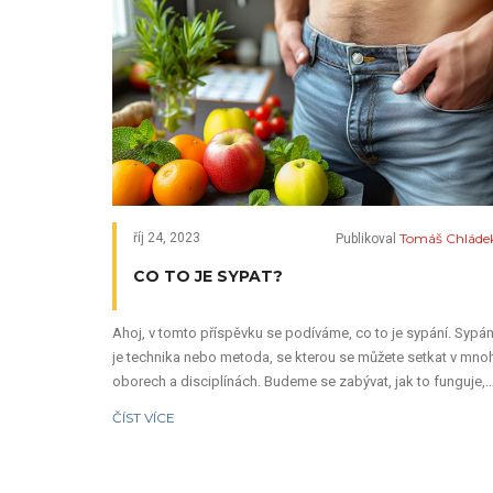
Tomáš Chláde
říj 24, 2023
Publikoval
CO TO JE SYPAT?
Ahoj, v tomto příspěvku se podíváme, co to je sypání. Sypán
je technika nebo metoda, se kterou se můžete setkat v mno
oborech a disciplínách. Budeme se zabývat, jak to funguje,
kde se to často používá a jaké výhody to může mít. Přidejte 
ČÍST VÍCE
ke mně a prozkoumejte tento zajímavý koncept. Doufám, že
společně objevíme něco nového a naučíme se něco více o
světě okolo nás.