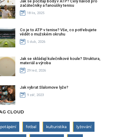
Jak se počítají body v ATP? Celý návod pro
začátečníky a fanoušky tenisu
18 lis, 2025
Co je to ATP v tenise? Vše, co potřebujete
vědět o mužském okruhu
5 dub, 2026
Jak se skládají kulečníkové koule? Struktura,
materiál a výroba
29 led, 2026
Jak vybrat Slalomove lyže?
9 zář, 2023
AG CLOUD
potápění
fotbal
kulturistika
lyžování