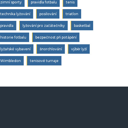
zimní sporty
pravidla fotbalu
tenis
technika lyžování
posilování
triatlon
pravidla
lyžování pro začátečníky
basketbal
historie fotbalu
bezpečnost při potápění
lyžařské vybavení
šnorchlování
výběr lyží
Wimbledon
tenisové turnaje