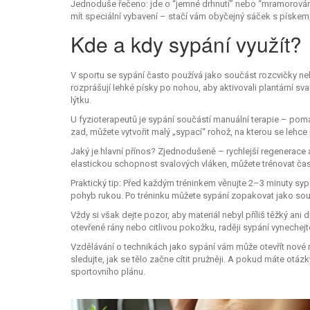
Jednoduše řečeno: jde o “jemné drhnutí” nebo “mramorování”
mít speciální vybavení – stačí vám obyčejný sáček s pískem,
Kde a kdy sypání využít?
V sportu se sypání často používá jako součást rozcvičky ne
rozprášují lehké písky po nohou, aby aktivovali plantární sva
lýtku.
U fyzioterapeutů je sypání součástí manuální terapie – pomá
zad, můžete vytvořit malý „sypací“ rohož, na kterou se lehce
Jaký je hlavní přínos? Zjednodušeně – rychlejší regenerace 
elastickou schopnost svalových vláken, můžete trénovat čas
Praktický tip: Před každým tréninkem věnujte 2–3 minuty syp
pohyb rukou. Po tréninku můžete sypání zopakovat jako souč
Vždy si však dejte pozor, aby materiál nebyl příliš těžký an
otevřené rány nebo citlivou pokožku, raději sypání vynechejt
Vzdělávání o technikách jako sypání vám může otevřít nové mo
sledujte, jak se tělo začne cítit pružněji. A pokud máte otáz
sportovního plánu.