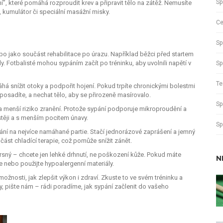
Sp
, které pomáhá rozproudit krev a připravit tělo na zátěž. Nemusíte
 kumulátor či speciální masážní misky.
Ce
Sp
bo jako součást rehabilitace po úrazu. Například běžci před startem
ly. Fotbalisté mohou sypáním začít po tréninku, aby uvolnili napětí v
Sp
Te
há snížit otoky a podpořit hojení. Pokud trpíte chronickými bolestmi
 posadíte, a nechat tělo, aby se přirozeně masírovalo.
Sp
a menší riziko zranění. Protože sypání podporuje mikroproudění a
těji a s menším pocitem únavy.
Sp
ání na nejvíce namáhané partie. Stačí jednorázové zaprášení a jemný
ást chladící terapie, což pomůže snížit zánět.
i drsný – chcete jen lehké drhnutí, ne poškození kůže. Pokud máte
N
e nebo použijte hypoalergenní materiály.
žnosti, jak zlepšit výkon i zdraví. Zkuste to ve svém tréninku a
ky, pište nám – rádi poradíme, jak sypání začlenit do vašeho