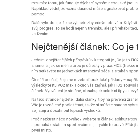
rozumíte tomu, jak funguje dýchací systém nebo jaké jsou no
Například vědět, že vážná dušnost může signalizovat prob
pomoc.
Další výhodou je, že se vyhnete zbytečným obavám. Když víte, 
svůj progres. To se hodí nejen v tréninku, ale i při rehabili
zatížením.
Nejčtenější článek: Co je
Jedním z nejčtenějších příspěvků v kategorii je „Co je to FIO
znamená, jak se měří a proč je důležitý v praxi. FIO2 (frakce 
ním setkáváte na jednotkách intenzivní péče, ale také v spor
Čtenáři oceňují, že jsme rozebrali praktické příklady – napří
výsledky testu VO2 max. Pokud vás zajímá, jak FIO2 souvisí 
článek. Vysvětlení je stručné, obsahuje konkrétní tipy a nev
Na této stránce najdete i další články: tipy na prevenci zraně
Vše je rozdělené podle témat, takže si můžete snadno vybrat
se jistěji a dosáhnout lepších výsledků.
Proč nezkusit něco nového? Vyberte si článek, aplikujte tip
a pomáhá ostatním sportovcům najít rychle to pravé. Přidejte
první místo.