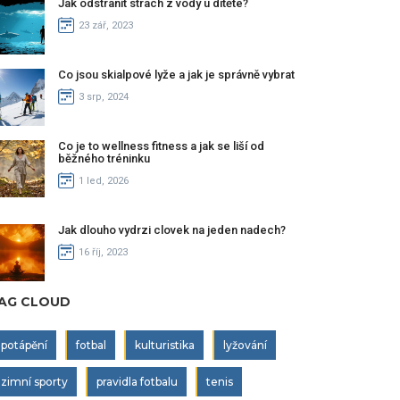
Jak odstranit strach z vody u dítěte?
23 zář, 2023
Co jsou skialpové lyže a jak je správně vybrat
3 srp, 2024
Co je to wellness fitness a jak se liší od
běžného tréninku
1 led, 2026
Jak dlouho vydrzi clovek na jeden nadech?
16 říj, 2023
AG CLOUD
potápění
fotbal
kulturistika
lyžování
zimní sporty
pravidla fotbalu
tenis