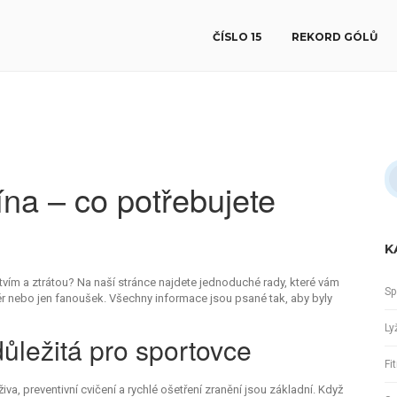
ČÍSLO 15
REKORD GÓLŮ
ína – co potřebujete
K
tvím a ztrátou? Na naší stránce najdete jednoduché rady, které vám
Sp
ér nebo jen fanoušek. Všechny informace jsou psané tak, aby byly
Ly
důležitá pro sportovce
Fi
va, preventivní cvičení a rychlé ošetření zranění jsou základní. Když