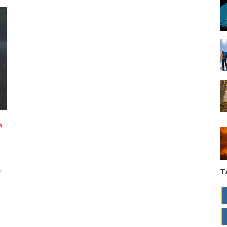
á
,
T
í