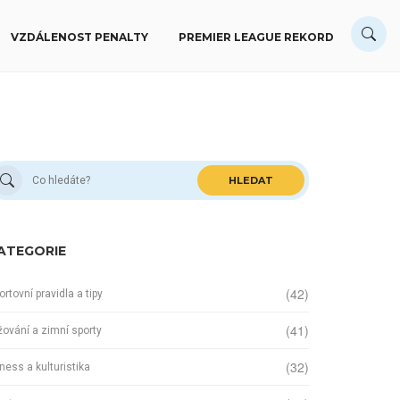
VZDÁLENOST PENALTY
PREMIER LEAGUE REKORD
HLEDAT
ATEGORIE
(42)
ortovní pravidla a tipy
(41)
žování a zimní sporty
(32)
tness a kulturistika