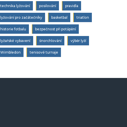
technika lyžování
posilování
pravidla
lyžování pro začátečníky
basketbal
triatlon
historie fotbalu
bezpečnost při potápění
lyžařské vybavení
šnorchlování
výběr lyží
Wimbledon
tenisové turnaje