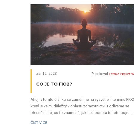
Lenka Novotn
zář 12, 2023
Publikoval
CO JE TO FIO2?
Ahoj, v tomto článku se zaměříme na vysvětlení termínu FIO2
který je velmi důležitý v oblasti zdravotnictví. Podíváme se
přesně na to, co to znamená, jak se hodnota tohoto pojmu
měří a jaký význam má v praxi. Ráda bych, abyste po přečten
ČÍST VÍCE
tohoto článku měli jasnější představu o tom, co je FIO2. Tak
pojďme se do toho ponořit a zjistit víc!