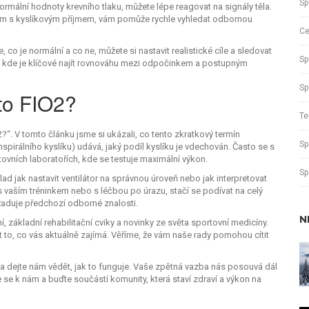
Sp
rmální hodnoty krevního tlaku, můžete lépe reagovat na signály těla.
lém s kyslíkovým příjmem, vám pomůže rychle vyhledat odbornou
Ce
co je normální a co ne, můžete si nastavit realistické cíle a sledovat
Sp
taci, kde je klíčové najít rovnováhu mezi odpočinkem a postupným
Sp
 to FIO2?
Te
2?“. V tomto článku jsme si ukázali, co tento zkratkový termín
Sp
inspirálního kyslíku) udává, jaký podíl kyslíku je vdechován. Často se s
tovních laboratořích, kde se testuje maximální výkon.
Sp
klad jak nastavit ventilátor na správnou úroveň nebo jak interpretovat
s vaším tréninkem nebo s léčbou po úrazu, stačí se podívat na celý
yžaduje předchozí odborné znalosti.
N
ní, základní rehabilitační cviky a novinky ze světa sportovní medicíny.
 to, co vás aktuálně zajímá. Věříme, že vám naše rady pomohou cítit
y a dejte nám vědět, jak to funguje. Vaše zpětná vazba nás posouvá dál
 se k nám a buďte součástí komunity, která staví zdraví a výkon na