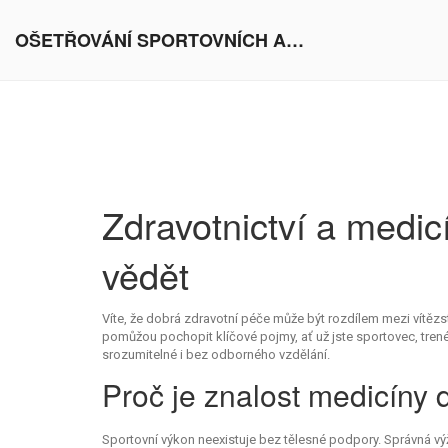
OŠETŘOVÁNÍ SPORTOVNÍCH AKTIVIT V EVROPĚ
Zdravotnictví a medic
vědět
Víte, že dobrá zdravotní péče může být rozdílem mezi vítězs
pomůžou pochopit klíčové pojmy, ať už jste sportovec, tren
srozumitelné i bez odborného vzdělání.
Proč je znalost medicíny 
Sportovní výkon neexistuje bez tělesné podpory. Správná výži