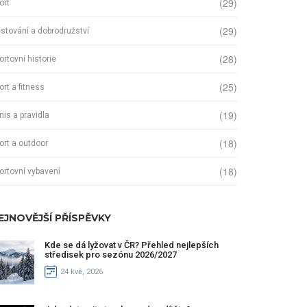
(29)
ort
(29)
stování a dobrodružství
(28)
ortovní historie
(25)
ort a fitness
(19)
nis a pravidla
(18)
ort a outdoor
(18)
ortovní vybavení
EJNOVĚJŠÍ PŘÍSPĚVKY
Kde se dá lyžovat v ČR? Přehled nejlepších
středisek pro sezónu 2026/2027
24 kvě, 2026