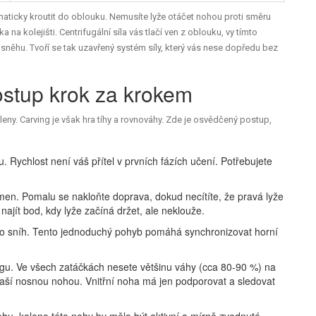
tomaticky kroutit do oblouku. Nemusíte lyže otáčet nohou proti směru
a na kolejišti. Centrifugální síla vás tlačí ven z oblouku, vy tímto
o sněhu. Tvoří se tak uzavřený systém síly, který vás nese dopředu bez
ostup krok za krokem
leny. Carving je však hra tíhy a rovnováhy. Zde je osvědčený postup,
 Rychlost není váš přítel v prvních fázích učení. Potřebujete
men. Pomalu se nakloňte doprava, dokud necítíte, že pravá lyže
 najít bod, kdy lyže začíná držet, ale neklouže.
 o sníh. Tento jednoduchý pohyb pomáhá synchronizovat horní
ingu. Ve všech zatáčkách nesete většinu váhy (cca 80-90 %) na
 vaší nosnou nohou. Vnitřní noha má jen podporovat a sledovat
hu, koleno této nohy by mělo být aktivní a mírně zvednuté