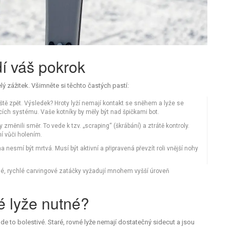
dí váš pokrok
ý zážitek. Všimněte si těchto častých pastí:
ště zpět. Výsledek? Hroty lyží nemají kontakt se sněhem a lyže se
ích systému. Vaše kotníky by měly být nad špičkami bot.
y změnili směr. To vede k tzv. „scraping“ (škrábání) a ztrátě kontroly.
ní vůči holením.
a nesmí být mrtvá. Musí být aktivní a připravená převzít roli vnější nohy
lé, rychlé carvingové zatáčky vyžadují mnohem vyšší úroveň
é lyže nutné?
de to bolestivé. Staré, rovné lyže nemají dostatečný sidecut a jsou