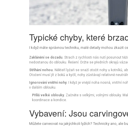
Typické chyby, které brza
I když máte správnou techniku, malé detaily mohou zkazit cel
Zaklánění se dozadu.
Strach z rychlosti nás nutí posunout těži
nedostanou do oblouku. Řešení: Držte se předních okrajů vázac
Stříhání nohou.
Někteří lyžaři se snaží otočit nohy u kotníků, ab
Otočení musí jít z boků a kyčlí, nohy zůstávají relativně neutrál
Ignorování vnitřní nohy.
I když je vnější noha nosná, vnitřní noh
v dalším oblouku.
Příliš velké oblouky.
Začněte s velkými, volnými oblouky. Ma
koordinace a kondice.
Vybavení: Jsou carvingov
Můžete carveovat na jakýchkoli lyžích? Technicky ano, ale bu