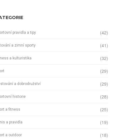
ATEGORIE
(42)
ortovní pravidla a tipy
(41)
žování a zimní sporty
(32)
tness a kulturistika
(29)
ort
(29)
stování a dobrodružství
(28)
ortovní historie
(25)
ort a fitness
(19)
nis a pravidla
(18)
ort a outdoor