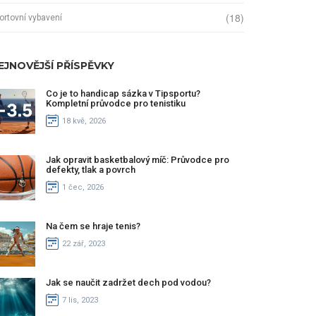
(18)
ortovní vybavení
EJNOVĚJŠÍ PŘÍSPĚVKY
Co je to handicap sázka v Tipsportu?
Kompletní průvodce pro tenistiku
18 kvě, 2026
Jak opravit basketbalový míč: Průvodce pro
defekty, tlak a povrch
1 čec, 2026
Na čem se hraje tenis?
22 zář, 2023
Jak se naučit zadržet dech pod vodou?
7 lis, 2023