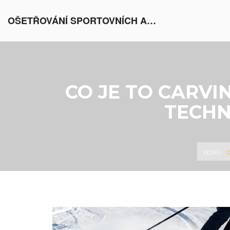
OŠETŘOVÁNÍ SPORTOVNÍCH AKTIVIT V EVROPĚ
CO JE TO CARV
TECHN
C
DOMŮ