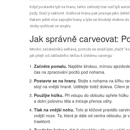
Když postavíte lyži na hranu, tento zahnutý tvar nutí lyži au
jízdy. Stačí ji naklonit. Sněhová hrana pak pracuje jako žehličk
tlakem ještě více zapojíte hrany a lyže se hlouběji vtiskne d
ztráty rychlosti ve smyku.
Jak správně carveovat: P
Mnoho začátečníků selhává, protože se snaží lyže „tlačit“ ko
jak přejít od základního skřízu k čistému carvingu:
Začněte pomalu.
Najděte širokou, mírnou sjezdovku.
čas na zpracování pocitů pod nohama.
Postavte se na hrany.
Stojte s nohama na šířku ra
stojí na vnější hraně. Udělejte totéž doleva. Cílem je
Použijte hůlku.
Při vstupu do oblouku opřete hůlku
a dolní polovinu těla a iniciuje přenos váhy.
Tlak na vnější nohu.
Toto je klíčové pravidlo carv
vnější
noze. Ta, která je dále od centra oblouku, je
traektorii.
Zvedněte koleno.
Když přenášíte váhu na vnější no