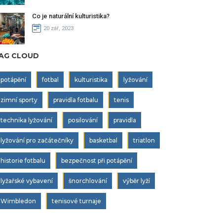
Co je naturální kulturistika?
20 zář, 2023
AG CLOUD
potápění
fotbal
kulturistika
lyžování
zimní sporty
pravidla fotbalu
tenis
technika lyžování
posilování
pravidla
lyžování pro začátečníky
basketbal
triatlon
historie fotbalu
bezpečnost při potápění
lyžařské vybavení
šnorchlování
výběr lyží
Wimbledon
tenisové turnaje