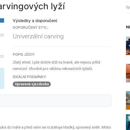
arvingových lyží
Sp
Výsledky a doporučení
N
DOPORUČENÝ STYL:
Univerzální carving
POPIS JÍZDY:
Zlatý střed. Lyže dobře drží na hraně, ale nejsou příliš
nervózní. Vhodné pro většinu rekreačních lyžařů.
IDEÁLNÍ PODMÍNKY:
Upravená sjezdovka
 fouká do tváře a před vámi se roztahuje hladký, upravený sněh. Místo