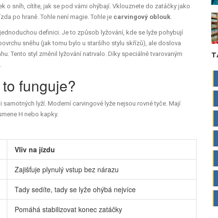
šek o sníh, cítíte, jak se pod vámi ohýbají. Vklouznete do zatáčky jako
jízda po hraně. Tohle není magie. Tohle je
carvingový oblouk
.
í jednoduchou definici. Je to způsob lyžování, kde se lyže pohybují
ovrchu sněhu (jak tomu bylo u staršího stylu skřízů), ale doslova
áhu. Tento styl změnil lyžování natrvalo. Díky speciálně tvarovaným
T
.
 to funguje?
samotných lyží. Moderní carvingové lyže nejsou rovné tyče. Mají
písmene H nebo kapky.
Vliv na jízdu
Zajišťuje plynulý vstup bez nárazu
Tady sedíte, tady se lyže ohýbá nejvíce
Pomáhá stabilizovat konec zatáčky