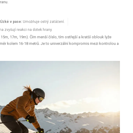
ranu.
Úzké v pase:
Umožňuje ostrý zatáčení.
a zvyšují reakci na dotek hrany.
 15m, 17m, 19m).
Čím menší číslo, tím ostřejší a kratší oblouk lyže
oměr kolem 16-18 metrů. Je to univerzální kompromis mezi kontrolou a