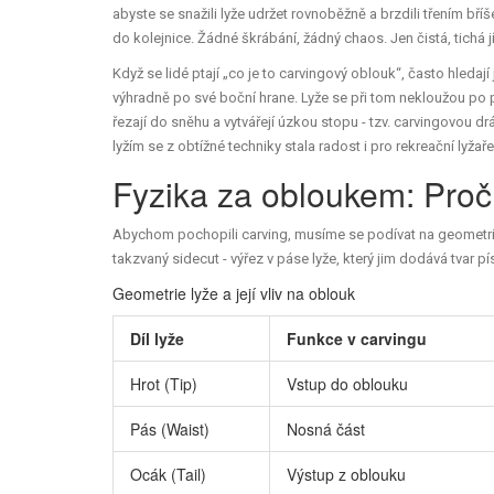
abyste se snažili lyže udržet rovnoběžně a brzdili třením bří
do kolejnice. Žádné škrábání, žádný chaos. Jen čistá, tichá 
Když se lidé ptají „co je to carvingový oblouk“, často hledaj
výhradně po své boční hrane. Lyže se při tom nekloužou po p
řezají do sněhu a vytvářejí úzkou stopu - tzv. carvingovou dr
lyžím se z obtížné techniky stala radost i pro rekreační lyžaře
Fyzika za obloukem: Proč
Abychom pochopili carving, musíme se podívat na geometrii 
takzvaný
sidecut
- výřez v páse lyže, který jim dodává tvar 
Geometrie lyže a její vliv na oblouk
Díl lyže
Funkce v carvingu
Hrot (Tip)
Vstup do oblouku
Pás (Waist)
Nosná část
Ocák (Tail)
Výstup z oblouku