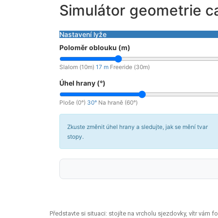
Simulátor geometrie c
Nastavení lyže
Poloměr oblouku (m)
Slalom (10m)
17 m
Freeride (30m)
Úhel hrany (°)
Ploše (0°)
30°
Na hraně (60°)
Zkuste změnit úhel hrany a sledujte, jak se mění tvar
stopy.
Představte si situaci: stojíte na vrcholu sjezdovky, vítr vám