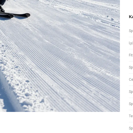
K
Sp
Ly
Fi
Sp
Ce
Sp
Sp
Te
Sp