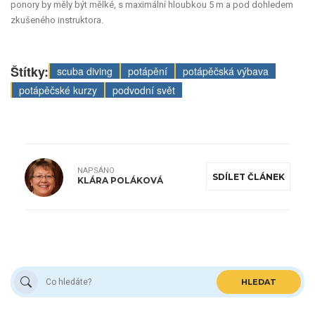
ponory by měly být mělké, s maximální hloubkou 5 m a pod dohledem
zkušeného instruktora.
Štítky:
scuba diving
potápění
potápěčská výbava
potápěčské kurzy
podvodní svět
NAPSÁNO
SDÍLET ČLÁNEK
KLÁRA POLÁKOVÁ
HLEDAT