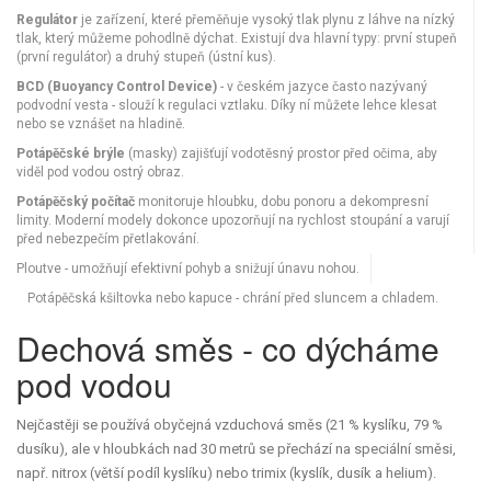
Regulátor
je zařízení, které přeměňuje vysoký tlak plynu z láhve na nízký
tlak, který můžeme pohodlně dýchat. Existují dva hlavní typy: první stupeň
(první regulátor) a druhý stupeň (ústní kus).
BCD (Buoyancy Control Device)
- v českém jazyce často nazývaný
podvodní vesta - slouží k regulaci vztlaku. Díky ní můžete lehce klesat
nebo se vznášet na hladině.
Potápěčské brýle
(masky) zajišťují vodotěsný prostor před očima, aby
viděl pod vodou ostrý obraz.
Potápěčský počítač
monitoruje hloubku, dobu ponoru a dekompresní
limity. Moderní modely dokonce upozorňují na rychlost stoupání a varují
před nebezpečím přetlakování.
Ploutve - umožňují efektivní pohyb a snižují únavu nohou.
Potápěčská kšiltovka nebo kapuce - chrání před sluncem a chladem.
Dechová směs - co dýcháme
pod vodou
Nejčastěji se používá obyčejná vzduchová směs (21 % kyslíku, 79 %
dusíku), ale v hloubkách nad 30 metrů se přechází na speciální směsi,
např. nitrox (větší podíl kyslíku) nebo trimix (kyslík, dusík a helium).