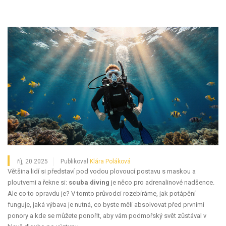
říj, 20 2025
Publikoval
Klára Poláková
Většina lidí si představí pod vodou plovoucí postavu s maskou a
ploutvemi a řekne si:
scuba diving
je něco pro adrenalinové nadšence.
Ale co to opravdu je? V tomto průvodci rozebíráme, jak potápění
funguje, jaká výbava je nutná, co byste měli absolvovat před prvními
ponory a kde se můžete ponořit, aby vám podmořský svět zůstával v