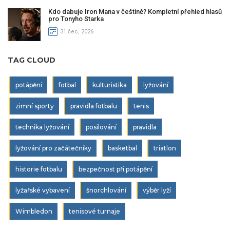
Kdo dabuje Iron Mana v češtině? Kompletní přehled hlasů
pro Tonyho Starka
31 čec, 2026
TAG CLOUD
potápění
fotbal
kulturistika
lyžování
zimní sporty
pravidla fotbalu
tenis
technika lyžování
posilování
pravidla
lyžování pro začátečníky
basketbal
triatlon
historie fotbalu
bezpečnost při potápění
lyžařské vybavení
šnorchlování
výběr lyží
Wimbledon
tenisové turnaje