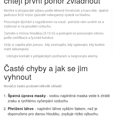
chtějí první ponor zvládnout
Nechte si přizpůsobit výbavu podle tělesné hmotnosti a tvaru těla - špatně
padnoucí BCD může způsobit nebezpečný výskok na hladinu.
Procvičujte dýchání s regulátorem na souši - pomůže vám uvolnit se a
zvyknout si na proudění vzduchu.
Začněte s mírnou hloubkou (5-10 m) a postupně se posouvejte nahoru
podle certifikace a fyzické kondice.
Vždy si zapište plán ponoru - kdy sestoupíte, kdy vyplavejte, kdy budete
měřit dekompresi.
Udržujte kontakt s potápěčským počítačem a neignorujte alarmy.
Časté chyby a jak se jim
vyhnout
Nováčci často podcení několik oblastí:
Špatná úprava masky
- vodou naplněná maska vede k ztrátě
zraku a rychlému vyčerpání vzduchu.
Přetížení láhve
- naplnění láhve vyšším tlakem, než je
doporučeno pro danou hloubku, zvyšuje riziko výbuchu.