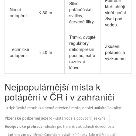
Pokročilí,
Silné
kteří chtějí
Nocní
potápěčské
≤ 30 m
vidět noční
potápění
svítilny,
život pod
červené filtry
vodou
Trimix, dvojité
regulátory,
Zkušení
Technické
dekompresní
> 40 m
potápěči a
potápění
počítač, extra
výzkumníci
rezervní
láhve
Nejpopulárnější místa k
potápění v ČR i v zahraničí
I když Česká republika nemá otevřené moře, nabízí unikátní lokality:
Plzeňské podzemní jezero
- čistá voda a podvodní jeskyně.
Budějovické přehrady
- ideální pro trénink základních dovedností.
Letní jezera v jižních Čechách
- rybářské úseky, kde můžete zažít