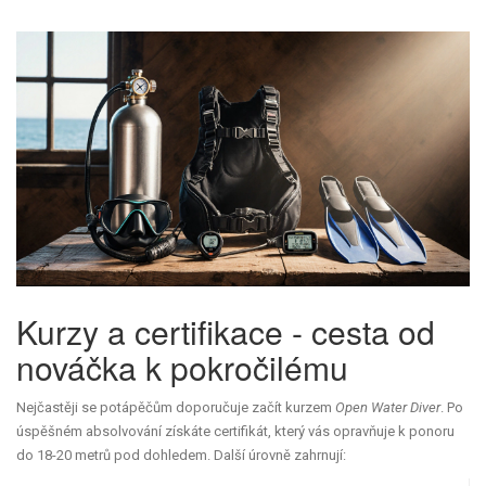
Kurzy a certifikace - cesta od
nováčka k pokročilému
Nejčastěji se potápěčům doporučuje začít kurzem
Open Water Diver
. Po
úspěšném absolvování získáte certifikát, který vás opravňuje k ponoru
do 18-20 metrů pod dohledem. Další úrovně zahrnují: