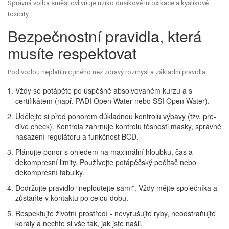
Správná volba směsi ovlivňuje riziko dusíkové intoxikace a kyslíkové
toxicity.
Bezpečnostní pravidla, která
musíte respektovat
Pod vodou neplatí nic jiného než zdravý rozmysl a základní pravidla:
Vždy se potápěte po úspěšně absolvovaném kurzu a s
certifikátem (např. PADI Open Water nebo SSI Open Water).
Udělejte si před ponorem důkladnou kontrolu výbavy (tzv. pre-
dive check). Kontrola zahrnuje kontrolu těsnosti masky, správné
nasazení regulátoru a funkčnost BCD.
Plánujte ponor s ohledem na maximální hloubku, čas a
dekompresní limity. Používejte potápěčský počítač nebo
dekompresní tabulky.
Dodržujte pravidlo “neploutejte sami”. Vždy mějte společníka a
zůstaňte v kontaktu po celou dobu.
Respektujte životní prostředí - nevyrušujte ryby, neodstraňujte
korály a nechte si vše tak, jak jste našli.