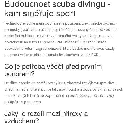
Budoucnost scuba divingu -
kam směřuje sport
Technologie rychle mění podmořské potápění. Elektronické dýchací
pomůcky (rebreather) už nabízejí téměř neomezený čas pod vodou s
minimální bublinou. Navíc rozvoj virtuální reality umožňuje trénovat
dovednosti na suchu s vysokou realističností. V příštích letech
očekáváme větší integraci senzorů, které budou monitorovat každý
parametr vašeho těla a automaticky upravovat vztlak BCD.
Co je potřeba vědět před prvním
ponorem?
Nejdříve absolvujte certifikovaný kurz, zkontrolujte výbavu (pre‑dive
check) a naplánujte si ponor tak, aby hloubka a doba byly v rámci vašich
certifikovaných limitů. Nezapomeňte na potápěčský počítač a vždy
potápějte s partnerem.
Jaký je rozdíl mezi nitroxy a
vzduchem?