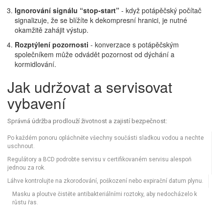
Ignorování signálu “stop‑start”
- když potápěčský počítač
signalizuje, že se blížíte k dekompresní hranici, je nutné
okamžitě zahájit výstup.
Rozptýlení pozornosti
- konverzace s potápěčským
společníkem může odvádět pozornost od dýchání a
kormidlování.
Jak udržovat a servisovat
vybavení
Správná údržba prodlouží životnost a zajistí bezpečnost:
Po každém ponoru opláchněte všechny součásti sladkou vodou a nechte
uschnout.
Regulátory a BCD podrobte servisu v certifikovaném servisu alespoň
jednou za rok.
Láhve kontrolujte na zkorodování, poškození nebo expirační datum plynu.
Masku a ploutve čistěte antibakteriálními roztoky, aby nedocházelo k
růstu řas.