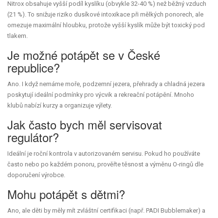
Nitrox obsahuje vyšší podíl kyslíku (obvykle 32-40 %) než běžný vzduch
(21 %). To snižuje riziko dusíkové intoxikace při mělkých ponorech, ale
omezuje maximální hloubku, protože vyšší kyslík může být toxický pod
tlakem.
Je možné potápět se v České
republice?
Ano. I když nemáme moře, podzemní jezera, přehrady a chladná jezera
poskytují ideální podmínky pro výcvik a rekreační potápění. Mnoho
klubů nabízí kurzy a organizuje výlety.
Jak často bych měl servisovat
regulátor?
Ideální je roční kontrola v autorizovaném servisu. Pokud ho používáte
často nebo po každém ponoru, prověřte těsnost a výměnu O‑ringů dle
doporučení výrobce.
Mohu potápět s dětmi?
Ano, ale děti by měly mít zvláštní certifikaci (např. PADI Bubblemaker) a