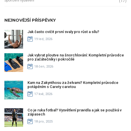
(17)
Sportovní vybavení
NEJNOVĚJŠÍ PŘÍSPĚVKY
Jak často cvičit prsní svaly pro růst a sílu?
19 led, 2026
Jak vybrat ploutve na šnorchlování: Kompletní průvodce
pro začátečníky i pokročilé
18 čen, 2026
Kam na Zakynthosu za želvami? Kompletní průvodce
potápěním s Carety caretou
17 kvě, 2026
Co je ruka fotbal? Vysvětlení pravidla a jak se používá v
zápasech
18 pro, 2025