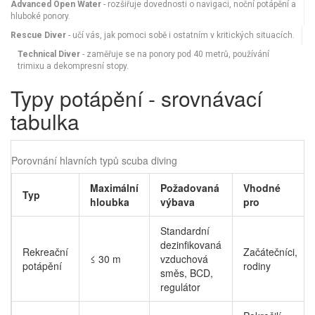
Advanced Open Water
- rozšiřuje dovednosti o navigaci, noční potápění a
hluboké ponory.
Rescue Diver
- učí vás, jak pomoci sobě i ostatním v kritických situacích.
Technical Diver
- zaměřuje se na ponory pod 40 metrů, používání
trimixu a dekompresní stopy.
Typy potápění - srovnávací
tabulka
Porovnání hlavních typů scuba diving
Maximální
Požadovaná
Vhodné
Typ
hloubka
výbava
pro
Standardní
dezinfikovaná
Rekreační
Začátečníci,
≤ 30 m
vzduchová
potápění
rodiny
směs, BCD,
regulátor