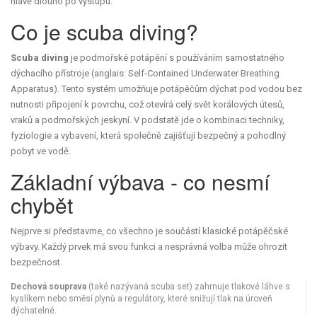
hlavě dlouho po výstupu.
Co je scuba diving?
Scuba diving
je podmořské potápění s používáním samostatného
dýchacího přístroje (anglais: Self-Contained Underwater Breathing
Apparatus). Tento systém umožňuje potápěčům dýchat pod vodou bez
nutnosti připojení k povrchu, což otevírá celý svět korálových útesů,
vraků a podmořských jeskyní.
V podstatě jde o kombinaci techniky,
fyziologie a vybavení, která společně zajišťují bezpečný a pohodlný
pobyt ve vodě.
Základní výbava - co nesmí
chybět
Nejprve si představme, co všechno je součástí klasické potápěčské
výbavy. Každý prvek má svou funkci a nesprávná volba může ohrozit
bezpečnost.
Dechová souprava
(také nazývaná scuba set) zahrnuje tlakové láhve s
kyslíkem nebo směsí plynů a regulátory, které snižují tlak na úroveň
dýchatelné.