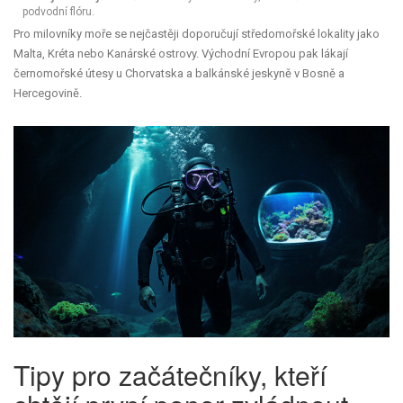
podvodní flóru.
Pro milovníky moře se nejčastěji doporučují středomořské lokality jako
Malta, Kréta nebo Kanárské ostrovy. Východní Evropou pak lákají
černomořské útesy u Chorvatska a balkánské jeskyně v Bosně a
Hercegovině.
Tipy pro začátečníky, kteří