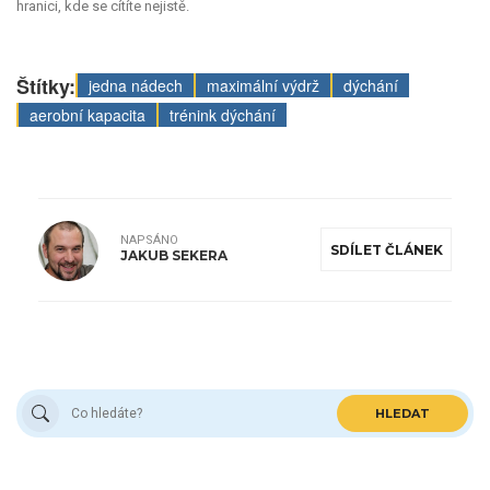
hranici, kde se cítíte nejistě.
Štítky:
jedna nádech
maximální výdrž
dýchání
aerobní kapacita
trénink dýchání
NAPSÁNO
SDÍLET ČLÁNEK
JAKUB SEKERA
HLEDAT