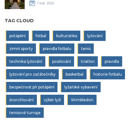
7 kvě, 2026
TAG CLOUD
potápění
fotbal
kulturistika
lyžování
zimní sporty
pravidla fotbalu
tenis
technika lyžování
posilování
triatlon
pravidla
lyžování pro začátečníky
basketbal
historie fotbalu
bezpečnost při potápění
lyžařské vybavení
šnorchlování
výběr lyží
Wimbledon
tenisové turnaje