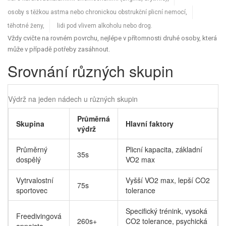
osoby s těžkou astma nebo chronickou obstrukční plicní nemocí,
těhotné ženy,
lidi pod vlivem alkoholu nebo drog.
Vždy cvičte na rovném povrchu, nejlépe v přítomnosti druhé osoby, která
může v případě potřeby zasáhnout.
Srovnání různých skupin
Výdrž na jeden nádech u různých skupin
Průměrná
Skupina
Hlavní faktory
výdrž
Průměrný
Plicní kapacita, základní
35s
dospělý
VO2 max
Vytrvalostní
Vyšší VO2 max, lepší CO2
75s
sportovec
tolerance
Specifický trénink, vysoká
Freedivingová
260s+
CO2 tolerance, psychická