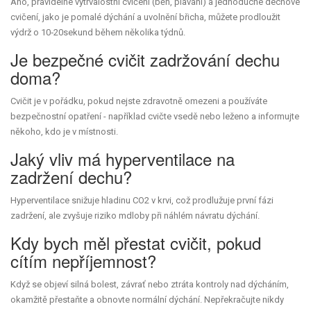
Ano, pravidelné vytrvalostní cvičení (běh, plavání) a jednoduché dechové
cvičení, jako je pomalé dýchání a uvolnění břicha, můžete prodloužit
výdrž o 10‑20sekund během několika týdnů.
Je bezpečné cvičit zadržování dechu
doma?
Cvičit je v pořádku, pokud nejste zdravotně omezeni a používáte
bezpečnostní opatření - například cvičte vsedě nebo leženo a informujte
někoho, kdo je v místnosti.
Jaký vliv má hyperventilace na
zadržení dechu?
Hyperventilace snižuje hladinu CO2 v krvi, což prodlužuje první fázi
zadržení, ale zvyšuje riziko mdloby při náhlém návratu dýchání.
Kdy bych měl přestat cvičit, pokud
cítím nepříjemnost?
Když se objeví silná bolest, závrať nebo ztráta kontroly nad dýcháním,
okamžitě přestaňte a obnovte normální dýchání. Nepřekračujte nikdy