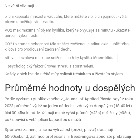
Největší vliv mají:
plicní kapacita
množství vzduchu, které můžete v plicích pojmout
- větší
objem umožňuje více kyslíku.
VO2 max
maximální objem kyslíku, který tělo využije za minutu
- ukazatel
aerobní výkonnosti.
CO2 tolerance
schopnost těla snášet zvýšenou hladinu oxidu uhličitého
-
klíčová pro prodloužení zadržení dechu.
střevní a svalová relaxace
snížení spotřeby kyslíku během klidu
.
psychologický faktor
úroveň stresu a soustředění
.
Každý z nich lze do určité míry ovlivnit tréninkem a životním stylem.
Průměrné hodnoty u dospělých
Podle výzkumu publikovaného v „Journal of Applied Physiology“ z roku
2023 průměrná výdrž na jeden nádech u zdravých dospělých (18‑40 let)
činí 30‑45sekund. Muži mají mírně vyšší průměr (≈42s) než ženy (≈35s),
což souvisí s větší plicní kapacitou u mužů.
Sportovci zaměřující se na vytrvalost (běžci, plavci) dosahují
60‑90sekund, zatímco profesionální freedivingová apnoisté překračují