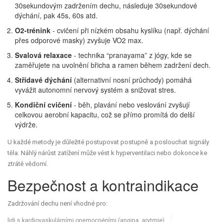
30sekundovým zadržením dechu, následuje 30sekundové
dýchání, pak 45s, 60s atd.
O2‑trénink
- cvičení při nízkém obsahu kyslíku (např. dýchání
přes odporové masky) zvyšuje VO2 max.
Svalová relaxace
- technika “pranayama” z jógy, kde se
zaměřujete na uvolnění břicha a ramen během zadržení dech.
Střídavé dýchání
(alternativní nosní průchody) pomáhá
vyvážit autonomní nervový systém a snižovat stres.
Kondiční cvičení
- běh, plavání nebo veslování zvyšují
celkovou aerobní kapacitu, což se přímo promítá do delší
výdrže.
U každé metody je důležité postupovat postupně a poslouchat signály
těla. Náhlý nárůst zatížení může vést k hyperventilaci nebo dokonce ke
ztrátě vědomí.
Bezpečnost a kontraindikace
Zadržování dechu není vhodné pro:
lidi s kardiovaskulárními onemocněními (angina, arytmie),