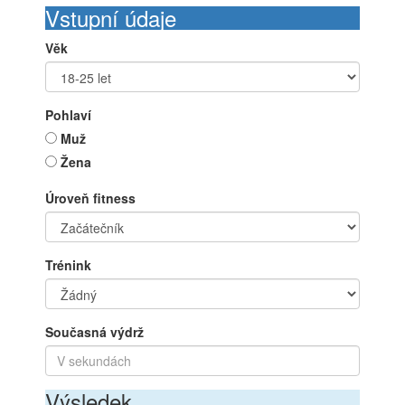
Vstupní údaje
Věk
Pohlaví
Muž
Žena
Úroveň fitness
Trénink
Současná výdrž
Výsledek