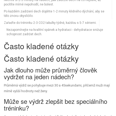
Nechte si 2‑3 minuty na nádech, pak zadržte dech na co nejdéle, až
pocítíte mírné nepohodlí, ne bolest.
Po každém zadržení dech doplňte 1‑2 minuty klidného dýchání, aby se
tělo znovu okysličilo.
Zařaďte do tréninku 2‑3 CO2 tabulky týdně, každou s 5‑7 sériemi.
Nezapomínejte na kvalitní spánek a hydrataci - dehydratace snižuje
schopnost zadržet dech.
Často kladené otázky
Často kladené otázky
Jak dlouho může průměrný člověk
vydržet na jeden nádech?
Průměrná výdrž se pohybuje mezi 30 a 45sekundami, přičemž muži mají
mírně vyšší hodnoty než ženy.
Může se výdrž zlepšit bez speciálního
tréninku?