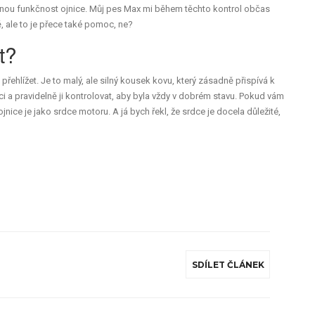
nou funkčnost ojnice. Můj pes Max mi během těchto kontrol občas
, ale to je přece také pomoc, ne?
t?
 přehlížet. Je to malý, ale silný kousek kovu, který zásadně přispívá k
ci a pravidelně ji kontrolovat, aby byla vždy v dobrém stavu. Pokud vám
jnice je jako srdce motoru. A já bych řekl, že srdce je docela důležité,
SDÍLET ČLÁNEK