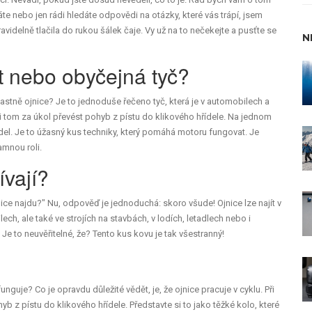
ímáte nebo jen rádi hledáte odpovědi na otázky, které vás trápí, jsem
idelně tlačila do rukou šálek čaje. Vy už na to nečekejte a pusťte se
N
t nebo obyčejná tyč?
 vlastně ojnice? Je to jednoduše řečeno tyč, která je v automobilech a
i tom za úkol převést pohyb z pístu do klikového hřídele. Na jednom
ídel. Je to úžasný kus techniky, který pomáhá motoru fungovat. Je
amnou roli.
ívají?
jnice najdu?" Nu, odpověď je jednoduchá: skoro všude! Ojnice lze najít v
ch, ale také ve strojích na stavbách, v lodích, letadlech nebo i
Je to neuvěřitelné, že? Tento kus kovu je tak všestranný!
unguje? Co je opravdu důležité vědět, je, že ojnice pracuje v cyklu. Při
 z pístu do klikového hřídele. Představte si to jako těžké kolo, které