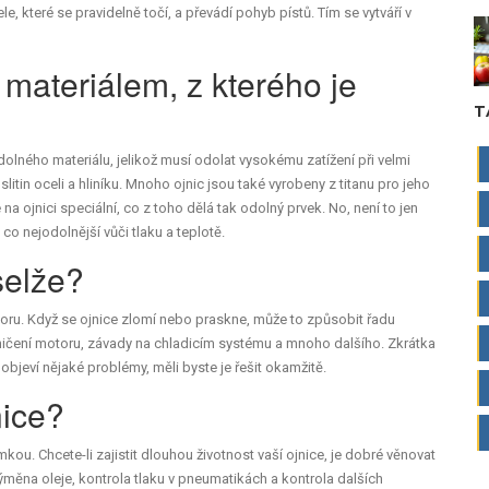
e, které se pravidelně točí, a převádí pohyb pístů. Tím se vytváří v
 materiálem, z kterého je
T
odolného materiálu, jelikož musí odolat vysokému zatížení při velmi
itin oceli a hliníku. Mnoho ojnic jsou také vyrobeny z titanu pro jeho
na ojnici speciální, co z toho dělá tak odolný prvek. No, není to jen
y co nejodolnější vůči tlaku a teplotě.
selže?
ru. Když se ojnice zlomí nebo praskne, může to způsobit řadu
ničení motoru, závady na chladicím systému a mnoho dalšího. Zkrátka
objeví nějaké problémy, měli byste je řešit okamžitě.
nice?
kou. Chcete-li zajistit dlouhou životnost vaší ojnice, je dobré věnovat
měna oleje, kontrola tlaku v pneumatikách a kontrola dalších