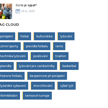
Co to je sypat?
24 říj, 2023
AG CLOUD
potápění
fotbal
kulturistika
lyžování
zimní sporty
pravidla fotbalu
tenis
technika lyžování
posilování
triatlon
pravidla
lyžování pro začátečníky
basketbal
historie fotbalu
bezpečnost při potápění
lyžařské vybavení
šnorchlování
výběr lyží
Wimbledon
tenisové turnaje