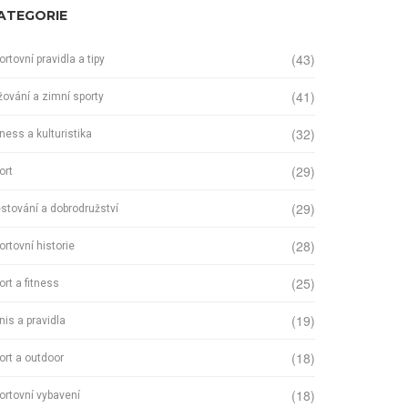
ATEGORIE
(43)
ortovní pravidla a tipy
(41)
žování a zimní sporty
(32)
tness a kulturistika
(29)
ort
(29)
stování a dobrodružství
(28)
ortovní historie
(25)
ort a fitness
(19)
nis a pravidla
(18)
ort a outdoor
(18)
ortovní vybavení