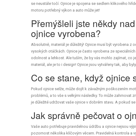
se neustále točí. Ojnice je spojena se sedlem klikového hřídel
motoru potřebný výkon a auto může jet!
Přemýšleli jste někdy nad
ojnice vyrobena?
Absolutně, materiál je důležitý! Ojnice musí být vyrobena z 
vysokých otáčkách. Ojnice je často vyrobena ze speciálních sl
odolnost a lehkost. Ale tuším, že by vás mohlo zajímat, co je 
materiál, ale je to i design! Ojnice jsou vytvářeny tak, aby byl
Co se stane, když ojnice 
Pokud ojnice selže, může dojít k závažným poškozením moto
problémů, a to vše s velkými následky. To může zahrnovat z
je důležité udržovat vaše ojnice v dobrém stavu. A pokud se 
Jak správně pečovat o oj
Vaše auto potřebuje pravidelnou údržbu a ojnice nejsou výjim
pozornost několika klíčovým věcem. Pravidelná kontrola a vý