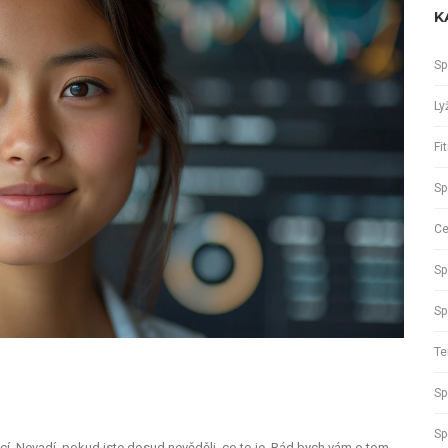
K
Sp
Ly
Fi
Sp
Ce
Sp
Sp
Te
Sp
Sp
oucí. Nevadí, pokud jste dosud nevěděli, co to je. Rád bych vám o tom