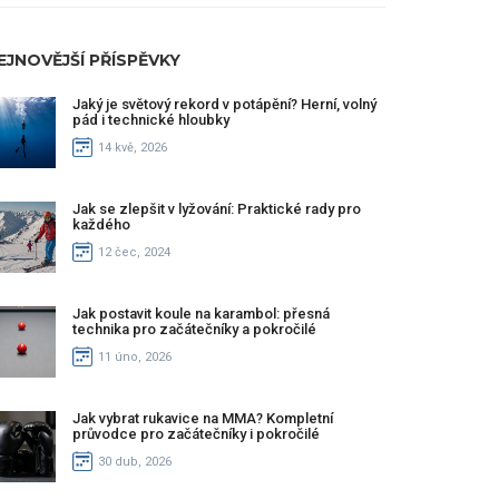
EJNOVĚJŠÍ PŘÍSPĚVKY
Jaký je světový rekord v potápění? Herní, volný
pád i technické hloubky
14 kvě, 2026
Jak se zlepšit v lyžování: Praktické rady pro
každého
12 čec, 2024
Jak postavit koule na karambol: přesná
technika pro začátečníky a pokročilé
11 úno, 2026
Jak vybrat rukavice na MMA? Kompletní
průvodce pro začátečníky i pokročilé
30 dub, 2026