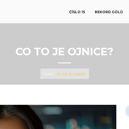
ČÍSLO 15
REKORD GÓLŮ
CO TO JE OJNICE?
CO TO JE OJNICE?
DOMŮ