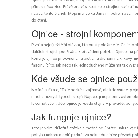
přinesl něco více. Právě pro vás, kteří se o strojírenství zaj
napsal tento článek. Moje manželka Jana mi během psaní prav
do čtení.
Ojnice - strojní komponen
První a nejdůležitější otázka, kterou si položíme je: Co je to
dalších strojích používána k převádění pohybu. Ojnice má př
konci je ojnice připevněna na píst a na druhém na klikový hř
fascinující to, jak něco tak jednoduchého může mít tak význ
Kde všude se ojnice použ
Možná si říkáte, "To je hezké a zajímavé, ale kde všude ty o
mnoha různých typech strojů. Najdete jí nejenom v automobile
lokomotivách. Účel ojnice je všude stejný – převádět pohyb. 
Jak funguje ojnice?
Toto je velmi důležitá otázka a možná se jí ptáte. Jak to vše f
pohybu nahoru a dolů párkrát za sekundu ojnice převádí pohyb