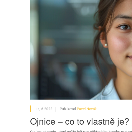
lis, 6 2023
Publikoval
Pavel Novák
Ojnice – co to vlastně je?
Ojnice je termín, který může být pro některé lidi trochu mat