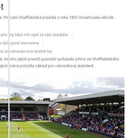
t
ře. Původní Sheffieldská pravidla z roku 1857 obsahovala několik
rtu hry, když míč vyjel za čáru brankáře.
u byla jasně stanovena.
 což umožňovalo více útočné hry.
ě, mnoho jejích prvních pravidel vycházelo přímo ze Sheffieldského
ejich práce položila základ pro celosvětový standard.