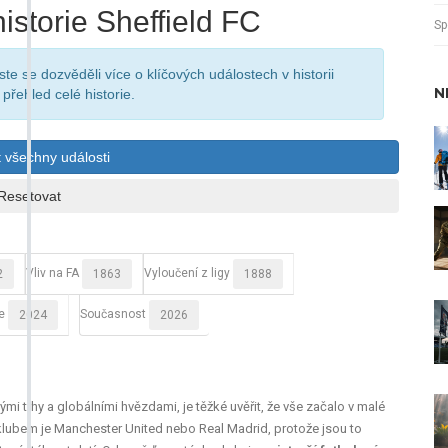
historie Sheffield FC
Sp
e se dozvěděli více o klíčových událostech v historii
N
přehled celé historie.
t všechny události
Resetovat
Vliv na FA
Vyloučení z ligy
2
1863
1888
e
Současnost
2024
2026
mi trhy a globálními hvězdami, je těžké uvěřit, že vše začalo v malé
ím klubem je Manchester United nebo Real Madrid, protože jsou to