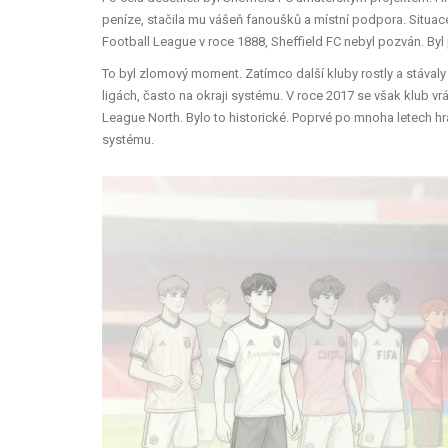
peníze, stačila mu vášeň fanoušků a místní podpora. Situace 
Football League v roce 1888, Sheffield FC nebyl pozván. Byl
To byl zlomový moment. Zatímco další kluby rostly a stávaly s
ligách, často na okraji systému. V roce 2017 se však klub vr
League North. Bylo to historické. Poprvé po mnoha letech hr
systému.