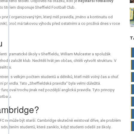
atenáctého století. Odpověď na otázku, kdo je
nejstarší fotbalový
to titulem disponuje Sheffield Football Club.
 první organizovaný tým, který měl pravidla, jméno a kontinuitu od
znikl, proč má takovou výhodu před ostatními a co prožívá dnes v roce
T
u
enti gramatické školy v Sheffieldu,
William Mulcaster
a
spolužák
zhodli založit klub. Nechtěli hrát jen občas, chtěli vytvořit strukturu. V
ealitou.
trem s velkým počtem studentů a dělníků, kteří měli volný čas a chuť
í pravidla. Tato „Sheffieldská pravidla“ byla velmi důležitá.
ungoval trochu jinak než pozdější anglická pravidla. Tyto principy
otbalu.
Cambridge?
FC nemůže být starší. Cambridge skutečně existoval dříve, ale problém
sdružením studentů, které zaniklo, když studenti odešli ze školy.