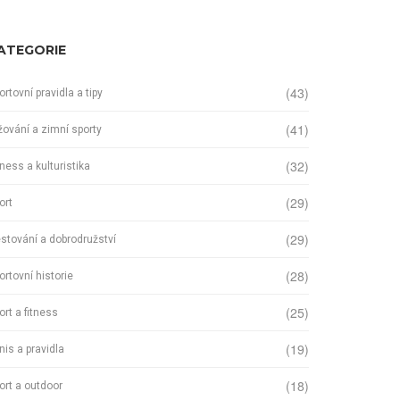
ATEGORIE
(43)
ortovní pravidla a tipy
(41)
žování a zimní sporty
(32)
tness a kulturistika
(29)
ort
(29)
stování a dobrodružství
(28)
ortovní historie
(25)
ort a fitness
(19)
nis a pravidla
(18)
ort a outdoor