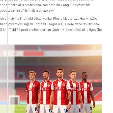
se změnila až s profesionalizací fotbalu v Anglii. Když vznikla
 považován za příliš malý a amaterský.
e bohatými, Sheffield zůstal venku. Přesto klub přežil. Hrál v nižších
átil do pyramidy English Football League (EFL), konkrétně do National
ál Sheffield FC proti profesionálním týmům v rámci oficiálního ligového