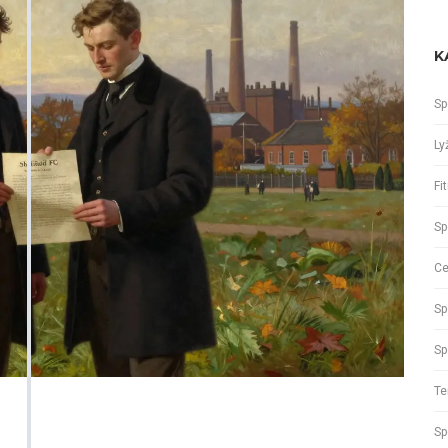
K
Sp
Ly
Fi
Sp
Ce
Sp
Sp
Te
Sp