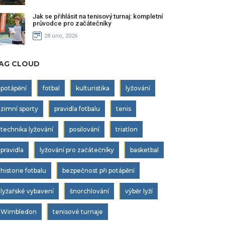
Jak se přihlásit na tenisový turnaj: kompletní
průvodce pro začátečníky
28 úno, 2026
AG CLOUD
potápění
fotbal
kulturistika
lyžování
zimní sporty
pravidla fotbalu
tenis
technika lyžování
posilování
triatlon
pravidla
lyžování pro začátečníky
basketbal
historie fotbalu
bezpečnost při potápění
lyžařské vybavení
šnorchlování
výběr lyží
Wimbledon
tenisové turnaje