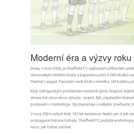
Moderní éra a výzvy roku
Dnes, v roce 2026, je Sheffield FC zajímavým příkladem pře
domovským hřištěm klubu s kapacitou přes 6 000 diváků
nab
Premier League. Fanoušci sedí blízko trávníku, cítí každou p
Klub čelí typickým problémům menších týmů: finanční stabil
stranu má obrovskou výhodu - brand. Být „nejstarším klubem 
postavení v marketingu. Spolupracuje s velkými značkami, kter
V roce 2024 oslavil klub 167 let existence. Nešlo jen o pár 
propagace historie fotbalu. Sheffield FC pořádá workshopy 
na to, jak fotbal začínal.