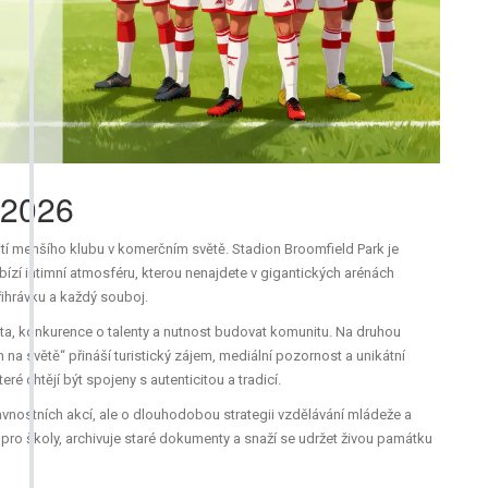
 2026
žití menšího klubu v komerčním světě. Stadion
Broomfield Park
je
ízí intimní atmosféru, kterou nenajdete v gigantických arénách
řihrávku a každý souboj.
ita, konkurence o talenty a nutnost budovat komunitu. Na druhou
na světě“ přináší turistický zájem, mediální pozornost a unikátní
é chtějí být spojeny s autenticitou a tradicí.
slavnostních akcí, ale o dlouhodobou strategii vzdělávání mládeže a
pro školy, archivuje staré dokumenty a snaží se udržet živou památku