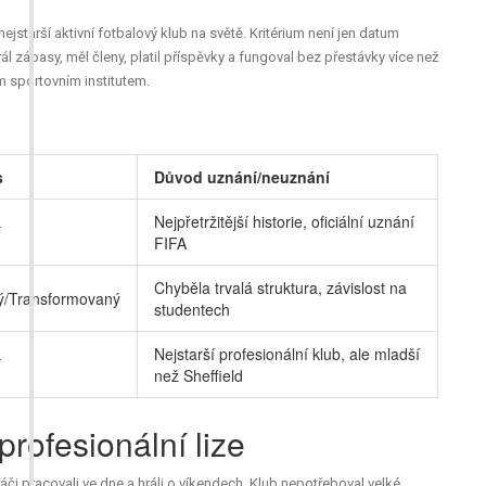
jstarší aktivní fotbalový klub na světě. Kritérium není jen datum
rál zápasy, měl členy, platil příspěvky a fungoval bez přestávky více než
m sportovním institutem.
s
Důvod uznání/neuznání
Nejpřetržitější historie, oficiální uznání
í
FIFA
Chyběla trvalá struktura, závislost na
lý/Transformovaný
studentech
Nejstarší profesionální klub, ale mladší
í
než Sheffield
rofesionální lize
áči pracovali ve dne a hráli o víkendech. Klub nepotřeboval velké