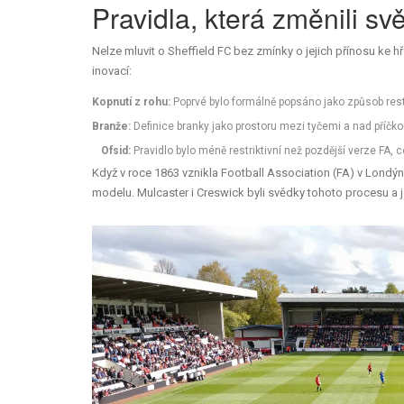
Pravidla, která změnili svě
Nelze mluvit o Sheffield FC bez zmínky o jejich přínosu ke h
inovací:
Kopnutí z rohu:
Poprvé bylo formálně popsáno jako způsob resta
Branže:
Definice branky jako prostoru mezi tyčemi a nad příčko
Ofsid:
Pravidlo bylo méně restriktivní než pozdější verze FA,
Když v roce 1863 vznikla Football Association (FA) v Londýn
modelu. Mulcaster i Creswick byli svědky tohoto procesu a j