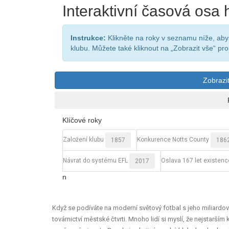
Interaktivní časová osa 
Instrukce:
Klikněte na roky v seznamu níže, abyst
klubu. Můžete také kliknout na „Zobrazit vše“ pro 
Zobrazi
Klíčové roky
Založení klubu
Konkurence Notts County
1857
186
Návrat do systému EFL
Oslava 167 let existenc
2017
n
Když se podíváte na moderní světový fotbal s jeho miliardový
továrnictví městské čtvrti. Mnoho lidí si myslí, že nejstarš