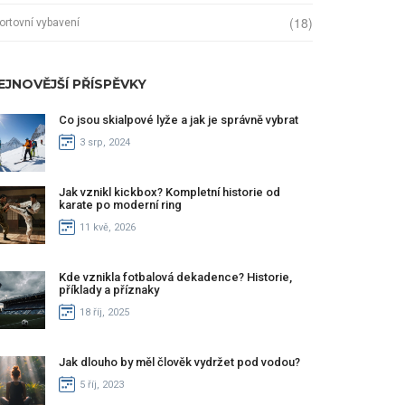
(18)
ortovní vybavení
EJNOVĚJŠÍ PŘÍSPĚVKY
Co jsou skialpové lyže a jak je správně vybrat
3 srp, 2024
Jak vznikl kickbox? Kompletní historie od
karate po moderní ring
11 kvě, 2026
Kde vznikla fotbalová dekadence? Historie,
příklady a příznaky
18 říj, 2025
Jak dlouho by měl člověk vydržet pod vodou?
5 říj, 2023