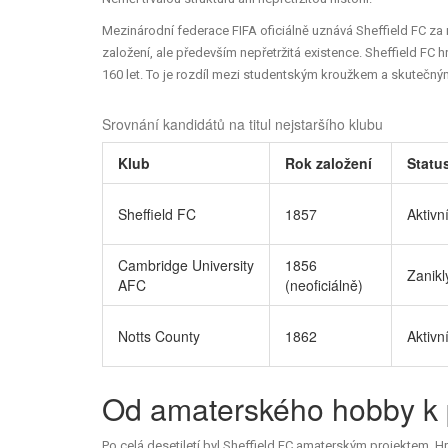
Mezinárodní federace FIFA oficiálně uznává Sheffield FC za ne
založení, ale především nepřetržitá existence. Sheffield FC h
160 let. To je rozdíl mezi studentským kroužkem a skutečný
Srovnání kandidátů na titul nejstaršího klubu
Klub
Rok založení
Statu
Sheffield FC
1857
Aktivn
Cambridge University
1856
Zanik
AFC
(neoficiálně)
Notts County
1862
Aktivn
Od amaterského hobby k p
Po celá desetiletí byl Sheffield FC amaterským projektem. Hr