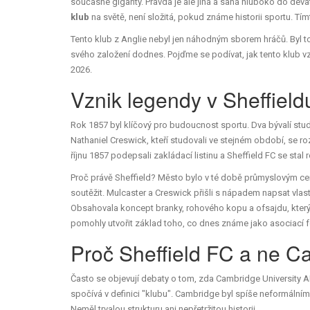
současné giganty. Pravda je ale jiná a sahá hluboko do dev
klub
na světě, není složitá, pokud známe historii sportu. Tím
Tento klub z Anglie nebyl jen náhodným sborem hráčů. Byl to
svého založení dodnes. Pojďme se podívat, jak tento klub v
2026.
Vznik legendy v Sheffield
Rok 1857 byl klíčový pro budoucnost sportu. Dva bývalí stud
Nathaniel Creswick, kteří studovali ve stejném období
, se ro
říjnu 1857 podepsali zakládací listinu a Sheffield FC se stal r
Proč právě Sheffield? Město bylo v té době průmyslovým cen
soutěžit. Mulcaster a Creswick přišli s nápadem napsat vlastn
Obsahovala koncept branky, rohového kopu a ofsajdu, který f
pomohly utvořit základ toho, co dnes známe jako asociací f
Proč Sheffield FC a ne 
Často se objevují debaty o tom, zda Cambridge University A
spočívá v definici "klubu". Cambridge byl spíše neformálním 
Neměl trvalou strukturu ani nepřetržitou historii.