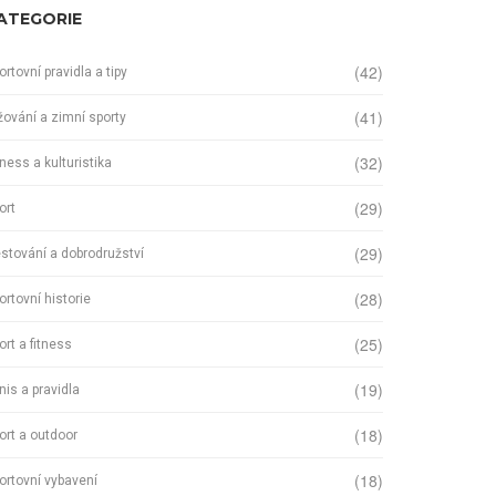
ATEGORIE
(42)
ortovní pravidla a tipy
(41)
žování a zimní sporty
(32)
tness a kulturistika
(29)
ort
(29)
stování a dobrodružství
(28)
ortovní historie
(25)
ort a fitness
(19)
nis a pravidla
(18)
ort a outdoor
(18)
ortovní vybavení