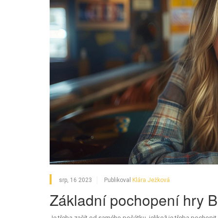
srp, 16 2023
Publikoval
Klára Ježková
Základní pochopení hry B
Je třeba začít od samého počátku, jelikož je třeba pochopi