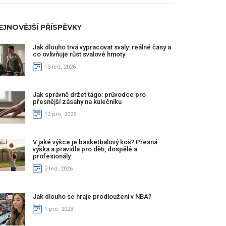
EJNOVĚJŠÍ PŘÍSPĚVKY
Jak dlouho trvá vypracovat svaly: reálné časy a
co ovlivňuje růst svalové hmoty
13 led, 2026
Jak správně držet tágo: průvodce pro
přesnější zásahy na kulečníku
12 pro, 2025
V jaké výšce je basketbalový koš? Přesná
výška a pravidla pro děti, dospělé a
profesionály
3 led, 2026
Jak dlouho se hraje prodloužení v NBA?
1 pro, 2023