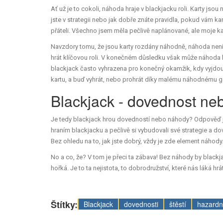
Ať už je to cokoli, náhoda hraje v blackjacku roli. Karty j
jste v strategii nebo jak dobře znáte pravidla, pokud vám kar
přáteli. Všechno jsem měla pečlivě naplánované, ale moje ka
Navzdory tomu, že jsou karty rozdány náhodně, náhoda není
hrát klíčovou roli. V konečném důsledku však může náhoda bý
blackjack často vyhrazena pro konečný okamžik, kdy vyjdou 
kartu, a buď vyhrát, nebo prohrát díky malému náhodnému 
Blackjack - dovednost n
Je tedy blackjack hrou dovedností nebo náhody? Odpověď je 
hraním blackjacku a pečlivě si vybudovali své strategie a
Bez ohledu na to, jak jste dobrý, vždy je zde element náhody
No a co, že? V tom je přeci ta zábava! Bez náhody by blackja
hořká. Je to ta nejistota, to dobrodružství, které nás láká hr
Štítky:
Blackjack
dovednosti
štěstí
hazardn