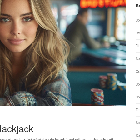
K
Sp
Ly
Fi
Sp
Ce
Sp
Sp
Te
Sp
lackjack
Sp
t samotnou hru, jež představuje kombinaci náhody a dovednosti.