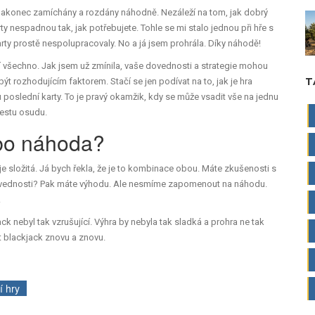
sou nakonec zamíchány a rozdány náhodně. Nezáleží na tom, jak dobrý
ty nespadnou tak, jak potřebujete. Tohle se mi stalo jednou při hře s
rty prostě nespolupracovaly. No a já jsem prohrála. Díky náhodě!
 všechno. Jak jsem už zmínila, vaše dovednosti a strategie mohou
T
t rozhodujícím faktorem. Stačí se jen podívat na to, jak je hra
poslední karty. To je pravý okamžik, kdy se může vsadit vše na jednu
gestu osudu.
ebo náhoda?
složitá. Já bych řekla, že je to kombinace obou. Máte zkušenosti s
 dovednosti? Pak máte výhodu. Ale nesmíme zapomenout na náhodu.
.
ck nebyl tak vzrušující. Výhra by nebyla tak sladká a prohra ne tak
át blackjack znovu a znovu.
í hry