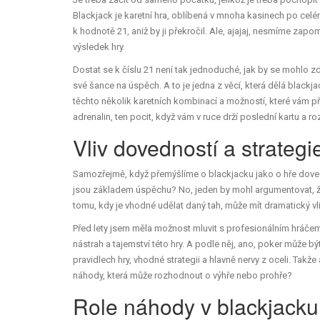
Blackjack je karetní hra, oblíbená v mnoha kasinech po celé
k hodnotě 21, aniž by ji překročil. Ale, ajajaj, nesmíme zapo
výsledek hry.
Dostat se k číslu 21 není tak jednoduché, jak by se mohlo zdá
své šance na úspěch. A to je jedna z věcí, která dělá blackja
těchto několik karetních kombinací a možností, které vám př
adrenalin, ten pocit, když vám v ruce drží poslední kartu a rozh
Vliv dovedností a strategi
Samozřejmě, když přemýšlíme o blackjacku jako o hře doved
jsou základem úspěchu? No, jeden by mohl argumentovat, že 
tomu, kdy je vhodné udělat daný tah, může mít dramatický vl
Před lety jsem měla možnost mluvit s profesionálním hráče
nástrah a tajemství této hry. A podle něj, ano, poker může
pravidlech hry, vhodné strategii a hlavně nervy z oceli. Takže
náhody, která může rozhodnout o výhře nebo prohře?
Role náhody v blackjacku