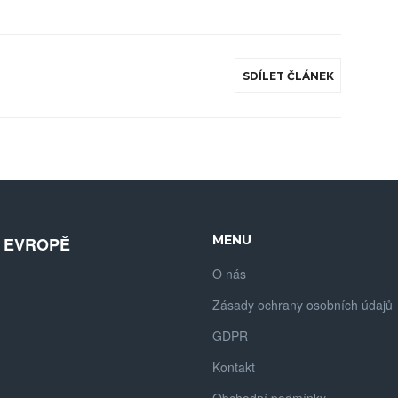
SDÍLET ČLÁNEK
MENU
V EVROPĚ
O nás
Zásady ochrany osobních údajů
GDPR
Kontakt
Obchodní podmínky