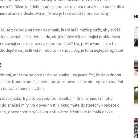
m světě. Cílem každého hráče je porazit dealera dosažením co nejblíže
menout ani na dealerovu roli, která je také důležitá pro konečný
N
t. Je zde řada strategií a technik, které hráč může použít, aby zvýšil
ck tak vzrušujícím. Jeda jeda, ale jak může být vzrušující prohledávat
edstavují cestu k vítězství nebo porážce? No, povím vám - je to ten
odujete se, jestli vstát nebo to risknout. Joj, je to ta nejlepší legrace!
e
ností, můžeme se dostat do polemiky. Lze jasně říct, že dovednosti
ano. Koneckonců, znalost pravidel, osvojení se strategií a rozumění
iv na vaše šance na výhru.
m blackjacku. Bylo to pozoruhodné setkání. On mě naučil mnoho
 být do značné míry hra dovedností. Pokud máte dostatečný koncept o
 ano, dovednosti hrají velkou roli, ale co štěstí? Co ta malá dávka