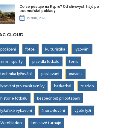
Co se pěstuje na Kypru? Od olivových hájů po
podmořské poklady
19 dub, 2026
AG CLOUD
potápění
fotbal
kulturistika
lyžování
zimní sporty
pravidla fotbalu
tenis
technika lyžování
posilování
pravidla
lyžování pro začátečníky
basketbal
triatlon
historie fotbalu
bezpečnost při potápění
lyžařské vybavení
šnorchlování
výběr lyží
Wimbledon
tenisové turnaje