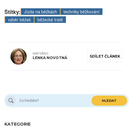
Štítky:
Jízda na běžkách
techniky běžkování
výběr běžek
běžecké tratě
NAPSÁNO
SDÍLET ČLÁNEK
LENKA NOVOTNÁ
HLEDAT
KATEGORIE