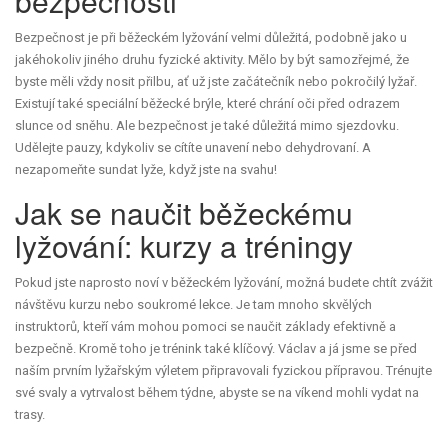
bezpečnosti
Bezpečnost je při běžeckém lyžování velmi důležitá, podobně jako u
jakéhokoliv jiného druhu fyzické aktivity. Mělo by být samozřejmé, že
byste měli vždy nosit přilbu, ať už jste začátečník nebo pokročilý lyžař.
Existují také speciální běžecké brýle, které chrání oči před odrazem
slunce od sněhu. Ale bezpečnost je také důležitá mimo sjezdovku.
Udělejte pauzy, kdykoliv se cítíte unavení nebo dehydrovaní. A
nezapomeňte sundat lyže, když jste na svahu!
Jak se naučit běžeckému
lyžování: kurzy a tréningy
Pokud jste naprosto noví v běžeckém lyžování, možná budete chtít zvážit
návštěvu kurzu nebo soukromé lekce. Je tam mnoho skvělých
instruktorů, kteří vám mohou pomoci se naučit základy efektivně a
bezpečně. Kromě toho je trénink také klíčový. Václav a já jsme se před
naším prvním lyžařským výletem připravovali fyzickou přípravou. Trénujte
své svaly a vytrvalost během týdne, abyste se na víkend mohli vydat na
trasy.