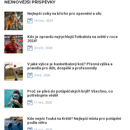
NEJNOVĚJŠÍ PŘÍSPĚVKY
Nejlepší cviky na břicho pro zpevnění a sílu
14 čen, 2024
Kdo je opravdu nejrychlejší fotbalista na světě v roce
2024?
23 bře, 2024
V jaké výšce je basketbalový koš? Přesná výška a
pravidla pro děti, dospělé a profesionály
3 led, 2026
Proč se plivá do potápěčských brýlí? Všechno, co
potřebujete vědět
11 led, 2026
Kde nejvíc fouká na Krétě? Nejlepší místa pro potápění
podle větru
16 pro, 2025