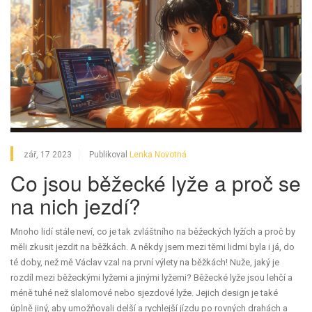
zář, 17 2023
Publikoval
Lenka Novotná
Co jsou běžecké lyže a proč se
na nich jezdí?
Mnoho lidí stále neví, co je tak zvláštního na běžeckých lyžích a proč by
měli zkusit jezdit na běžkách. A někdy jsem mezi těmi lidmi byla i já, do
té doby, než mě Václav vzal na první výlety na běžkách! Nuže, jaký je
rozdíl mezi běžeckými lyžemi a jinými lyžemi? Běžecké lyže jsou lehčí a
méně tuhé než slalomové nebo sjezdové lyže. Jejich design je také
úplně jiný, aby umožňovali delší a rychlejší jízdu po rovných drahách a