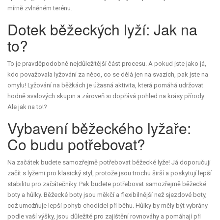
mírně zvlněném terénu.
Dotek běžeckých lyží: Jak na
to?
To je pravděpodobně nejdůležitější část procesu. A pokud jste jako já,
kdo považovala lyžování za něco, co se dělá jen na svazích, pak jste na
omylu! Lyžování na běžkách je úžasná aktivita, která pomáhá udržovat
hodně svalových skupin a zároveň si dopřává pohled na krásy přírody.
Ale jak na to!?
Vybavení běžeckého lyžaře:
Co budu potřebovat?
Na začátek budete samozřejmě potřebovat běžecké lyže! Já doporučuji
začít s lyžemi pro klasický styl, protože jsou trochu širší a poskytují lepší
stabilitu pro začátečníky. Pak budete potřebovat samozřejmě běžecké
boty a hůlky. Běžecké boty jsou měkčí a flexibilnější než sjezdové boty,
což umožňuje lepší pohyb chodidel při běhu. Hůlky by měly být vybrány
podle vaší výšky, jsou důležité pro zajištění rovnováhy a pomáhají při