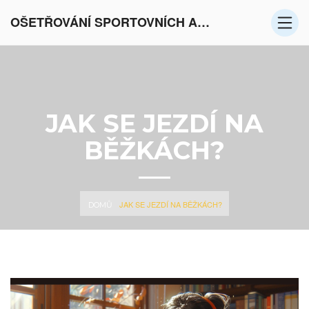
OŠETŘOVÁNÍ SPORTOVNÍCH AKTIVIT V EVROPĚ
JAK SE JEZDÍ NA
BĚŽKÁCH?
JAK SE JEZDÍ NA BĚŽKÁCH?
DOMŮ