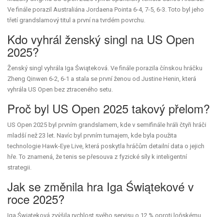
Ve finále porazil Australiána Jordaena Pointa 6-4, 7-5, 6-3. Toto byl jeho
třetí grandslamový titul a první na tvrdém povrchu.
Kdo vyhrál ženský singl na US Open
2025?
Ženský singl vyhrála Iga Świąteková. Ve finále porazila čínskou hráčku
Zheng Qinwen 6-2, 6-1 a stala se první ženou od Justine Henin, která
vyhrála US Open bez ztraceného setu.
Proč byl US Open 2025 takový přelom?
US Open 2025 byl prvním grandslamem, kde v semifinále hráli čtyři hráči
mladší než 23 let. Navíc byl prvním turnajem, kde byla použita
technologie Hawk-Eye Live, která poskytla hráčům detailní data o jejich
hře. To znamená, že tenis se přesouva z fyzické síly k inteligentní
strategii.
Jak se změnila hra Iga Świątekové v
roce 2025?
Iga Świąteková zvýšila rychlost svého servisu o 12 % oproti loňskému