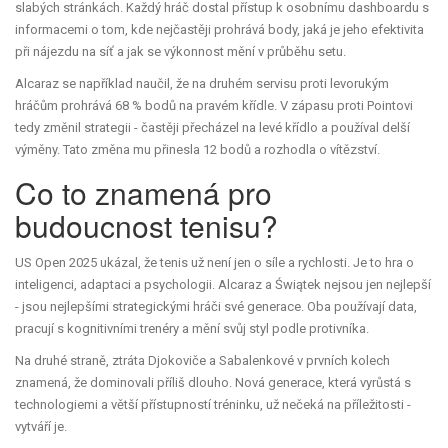
slabých stránkách
. Každý hráč dostal přístup k osobnímu dashboardu s
informacemi o tom, kde nejčastěji prohrává body, jaká je jeho efektivita
při nájezdu na síť a jak se výkonnost mění v průběhu setu.
Alcaraz se například naučil, že na druhém servisu proti levorukým
hráčům prohrává 68 % bodů na pravém křídle. V zápasu proti Pointovi
tedy změnil strategii - častěji přecházel na levé křídlo a používal delší
výměny. Tato změna mu přinesla 12 bodů a rozhodla o vítězství.
Co to znamená pro
budoucnost tenisu?
US Open 2025 ukázal, že tenis už není jen o síle a rychlosti. Je to hra o
inteligenci, adaptaci a psychologii. Alcaraz a Świątek nejsou jen nejlepší
- jsou nejlepšími strategickými hráči své generace. Oba používají data,
pracují s kognitivními trenéry a mění svůj styl podle protivníka.
Na druhé straně, ztráta Djokoviče a Sabalenkové v prvních kolech
znamená, že dominovali příliš dlouho. Nová generace, která vyrůstá s
technologiemi a větší přístupností tréninku, už nečeká na příležitosti -
vytváří je.