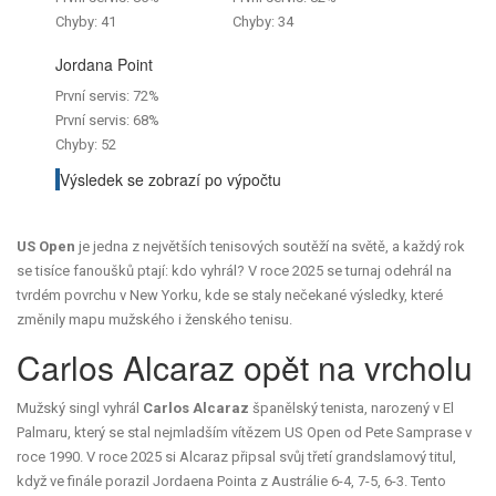
Chyby: 41
Chyby: 34
Jordana Point
První servis: 72%
První servis: 68%
Chyby: 52
Výsledek se zobrazí po výpočtu
US Open
je jedna z největších tenisových soutěží na světě, a každý rok
se tisíce fanoušků ptají: kdo vyhrál? V roce 2025 se turnaj odehrál na
tvrdém povrchu v New Yorku, kde se staly nečekané výsledky, které
změnily mapu mužského i ženského tenisu.
Carlos Alcaraz opět na vrcholu
Mužský singl vyhrál
Carlos Alcaraz
španělský tenista, narozený v El
Palmaru, který se stal nejmladším vítězem US Open od Pete Samprase v
roce 1990
. V roce 2025 si Alcaraz připsal svůj třetí grandslamový titul,
když ve finále porazil Jordaena Pointa z Austrálie 6-4, 7-5, 6-3. Tento