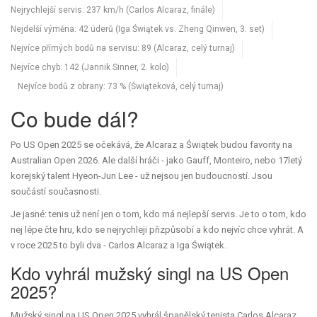
Nejrychlejší servis: 237 km/h (Carlos Alcaraz, finále)
Nejdelší výměna: 42 úderů (Iga Świątek vs. Zheng Qinwen, 3. set)
Nejvíce přímých bodů na servisu: 89 (Alcaraz, celý turnaj)
Nejvíce chyb: 142 (Jannik Sinner, 2. kolo)
Nejvíce bodů z obrany: 73 % (Świąteková, celý turnaj)
Co bude dál?
Po US Open 2025 se očekává, že Alcaraz a Świątek budou favority na
Australian Open 2026. Ale další hráči - jako Gauff, Monteiro, nebo 17letý
korejský talent Hyeon-Jun Lee - už nejsou jen budoucností. Jsou
součástí současnosti.
Je jasné: tenis už není jen o tom, kdo má nejlepší servis. Je to o tom, kdo
nej lépe čte hru, kdo se nejrychleji přizpůsobí a kdo nejvíc chce vyhrát. A
v roce 2025 to byli dva - Carlos Alcaraz a Iga Świątek.
Kdo vyhrál mužský singl na US Open
2025?
Mužský singl na US Open 2025 vyhrál španělský tenista Carlos Alcaraz.