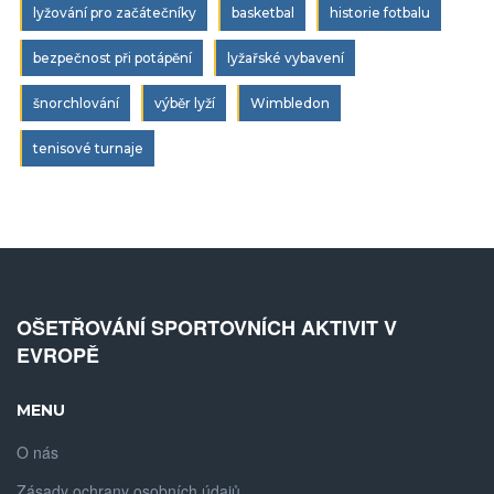
lyžování pro začátečníky
basketbal
historie fotbalu
bezpečnost při potápění
lyžařské vybavení
šnorchlování
výběr lyží
Wimbledon
tenisové turnaje
OŠETŘOVÁNÍ SPORTOVNÍCH AKTIVIT V
EVROPĚ
MENU
O nás
Zásady ochrany osobních údajů