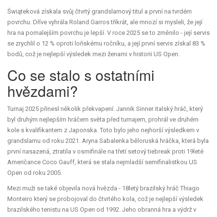
Świąteková získala svůj čtvrtý grandslamový titul a první na tvrdém
povrchu. Dříve vyhrála Roland Garros třikrát, ale mnozí si mysleli, že její
hra na pomalejším povrchu je lepší. V roce 2025 se to změnilo - její servis
se zrychlil o 12 % oproti loňskému ročníku, a její první servis získal 83 %
bodů, což je nejlepší výsledek mezi ženami v historii US Open.
Co se stalo s ostatními
hvězdami?
Turnaj 2025 přinesl několik překvapení.
Jannik Sinner
italský hráč, který
byl druhým nejlepším hráčem světa před turnajem
, prohrál ve druhém
kole s kvalifikantem z Japonska. Toto bylo jeho nejhorší výsledkem v
grandslamu od roku 2021.
Aryna Sabalenka
běloruská hráčka, která byla
první nasazená
, ztratila v osmifinále na třetí setový tiebreak proti 19leté
Američance Coco Gauff, která se stala nejmladší semifinalistkou US
Open od roku 2005.
Mezi muži se také objevila nová hvězda - 18letý brazilský hráč
Thiago
Monteiro
který se probojoval do čtvrtého kola, což je nejlepší výsledek
brazilského tenistu na US Open od 1992
. Jeho obranná hra a výdrž v