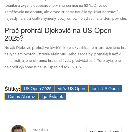
ročníku a zvýšila úspěšnost prvního servisu na 83 %. Dříve se
zaměřovala na obranu, ale v roce 2025 se naučila využívat agresivní
nájezdy na síť a krátké výměny, což jí umožnilo vyhrát na tvrdém povrchu.
Proč prohrál Djokovič na US Open
2025?
Novák Djokovič prohrál ve čtvrtém kole s kvalifikantem, protože jeho hra
na rychlém povrchu ztratila efektivitu. Jeho servis byl pomalejší než v
minulosti, a jeho obranná hra se stávala předvídatelná. Toto byla jeho
nejhorší výkonnost na US Open od roku 2016.
Štítky:
US Open 2025
vítěz US Open
tenis US Open
Carlos Alcaraz
Iga Świątek
NAPSÁNO