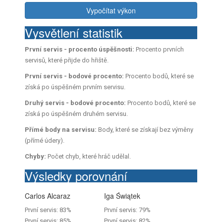
Vypočítat výkon
Vysvětlení statistik
První servis - procento úspěšnosti:
Procento prvních
servisů, které přijde do hřiště.
První servis - bodové procento:
Procento bodů, které se
získá po úspěšném prvním servisu.
Druhý servis - bodové procento:
Procento bodů, které se
získá po úspěšném druhém servisu.
Přímé body na servisu:
Body, které se získají bez výměny
(přímé údery).
Chyby:
Počet chyb, které hráč udělal.
Výsledky porovnání
Carlos Alcaraz
Iga Świątek
První servis: 83%
První servis: 79%
První servis: 85%
První servis: 82%