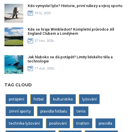
Kdo vymyslel lyže? Historie, první nálezy a vývoj sportu
10 říj, 2025
Kde se hraje Wimbledon? Kompletní průvodce All
England Clubem a Londýnem
27 čen, 2026
Jak hluboko se dá potápět? Limity lidského těla a
technologie
17 dub, 2026
TAG CLOUD
potápění
fotbal
kulturistika
lyžování
zimní sporty
pravidla fotbalu
tenis
technika lyžování
posilování
triatlon
pravidla