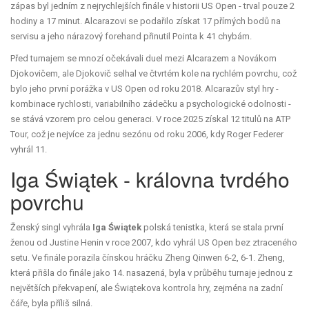
zápas byl jedním z nejrychlejších finále v historii US Open - trval pouze 2
hodiny a 17 minut. Alcarazovi se podařilo získat 17 přímých bodů na
servisu a jeho nárazový forehand přinutil Pointa k 41 chybám.
Před turnajem se mnozí očekávali duel mezi Alcarazem a Novákom
Djokovičem, ale Djokovič selhal ve čtvrtém kole na rychlém povrchu, což
bylo jeho první porážka v US Open od roku 2018. Alcarazův styl hry -
kombinace rychlosti, variabilního zádečku a psychologické odolnosti -
se stává vzorem pro celou generaci. V roce 2025 získal 12 titulů na ATP
Tour, což je nejvíce za jednu sezónu od roku 2006, kdy Roger Federer
vyhrál 11.
Iga Świątek - královna tvrdého
povrchu
Ženský singl vyhrála
Iga Świątek
polská tenistka, která se stala první
ženou od Justine Henin v roce 2007, kdo vyhrál US Open bez ztraceného
setu
. Ve finále porazila čínskou hráčku Zheng Qinwen 6-2, 6-1. Zheng,
která přišla do finále jako 14. nasazená, byla v průběhu turnaje jednou z
největších překvapení, ale Świątekova kontrola hry, zejména na zadní
čáře, byla příliš silná.