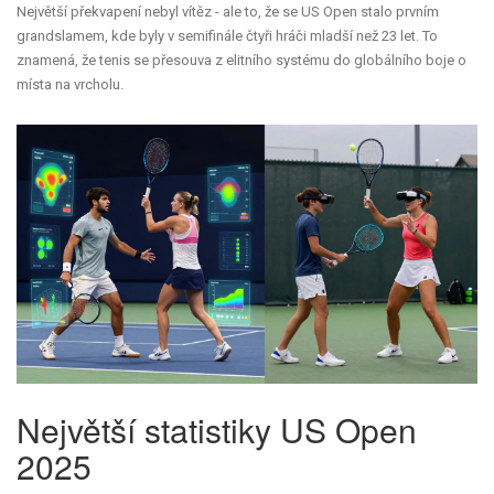
Největší překvapení nebyl vítěz - ale to, že se US Open stalo prvním
grandslamem, kde byly v semifinále čtyři hráči mladší než 23 let. To
znamená, že tenis se přesouva z elitního systému do globálního boje o
místa na vrcholu.
Největší statistiky US Open
2025