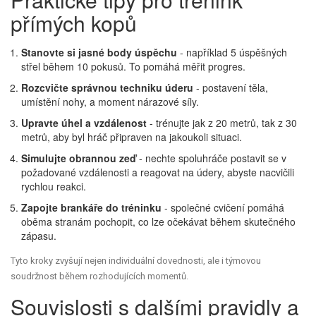
přímých kopů
Stanovte si jasné body úspěchu
- například 5 úspěšných
střel během 10 pokusů. To pomáhá měřit progres.
Rozcvičte správnou techniku úderu
- postavení těla,
umístění nohy, a moment nárazové síly.
Upravte úhel a vzdálenost
- trénujte jak z 20 metrů, tak z 30
metrů, aby byl hráč připraven na jakoukoli situaci.
Simulujte obrannou zeď
- nechte spoluhráče postavit se v
požadované vzdálenosti a reagovat na údery, abyste nacvičili
rychlou reakci.
Zapojte brankáře do tréninku
- společné cvičení pomáhá
oběma stranám pochopit, co lze očekávat během skutečného
zápasu.
Tyto kroky zvyšují nejen individuální dovednosti, ale i týmovou
soudržnost během rozhodujících momentů.
Souvislosti s dalšími pravidly a