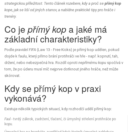
strategickou příležitost. Tento článek rozebere, kdy a proč se
přímý kop
kope, jak se liší od jiných stanov, a nabídne praktické tipy pro hráče i
trenéry.
Co je
přímý kop
a jaké má
základní charakteristiky?
Podle
pravidel FIFA
(Law 13 - Free Kicks) je přímý kop udělen, pokud
dojde k faulu, který přímo brání protihráči ve hře - např. kopnutí, tah,
držení, nebo nebezpečná hra. Rozdíl oproti
nepřímému kopu
spočívá v
tom, že po úderu musí míč nejprve dotknout jiného hráče, než může
skórovat.
Kdy se přímý kop v praxi
vykonává?
Existuje několik typických situací, kdy rozhodčí udělí přímý kop:
Faul
- tvrdý zákrok, zadržení, tlačení, či úmyslný střelení protihráče po
kopu.