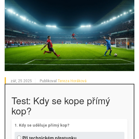
zář, 25 2025
Publikoval
Tereza Horáková
Test: Kdy se kope přímý
kop?
1. Kdy se uděluje přímý kop?
Při technickém přestupku