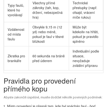
Všechny přímé
Technické
Typy faulů,
zákroky (tah, kop,
přestupky (např.
které ho
držení, nebezpečná
ofsajd, vrácení
vyvolávají
hra)
míče rukou)
Obvykle 9,15 m (12
Může být
Vzdálenost
yd) nebo méně,
kdekoliv na hřišti,
od místa
pokud je faul v těsné
pokud je pravidlo
faulu
blízkosti
splněno
Individuální podle
Zkratka pro
60 sekunda na bráně
situace,
brankáře
před úderem
nevyžaduje
zvláštní přípravu
Pravidla pro provedení
přímého kopu
Abyste zakončili úspěšně, musíte dodržet několik povinných podmínek:
Místo provedení je přesně tam, kde byl spáchán faul -
bod