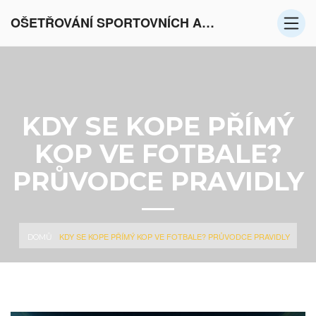
OŠETŘOVÁNÍ SPORTOVNÍCH AKTIVIT V EVROPĚ
KDY SE KOPE PŘÍMÝ
KOP VE FOTBALE?
PRŮVODCE PRAVIDLY
KDY SE KOPE PŘÍMÝ KOP VE FOTBALE? PRŮVODCE PRAVIDLY
DOMŮ