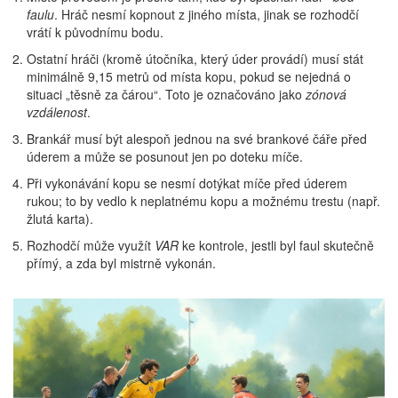
faulu
. Hráč nesmí kopnout z jiného místa, jinak se rozhodčí
vrátí k původnímu bodu.
Ostatní hráči (kromě útočníka, který úder provádí) musí stát
minimálně 9,15 metrů od místa kopu, pokud se nejedná o
situaci „těsně za čárou“. Toto je označováno jako
zónová
vzdálenost
.
Brankář musí být alespoň jednou na své brankové čáře před
úderem a může se posunout jen po doteku míče.
Při vykonávání kopu se nesmí dotýkat míče před úderem
rukou; to by vedlo k neplatnému kopu a možnému trestu (např.
žlutá karta).
Rozhodčí může využít
VAR
ke kontrole, jestli byl faul skutečně
přímý, a zda byl mistrně vykonán.