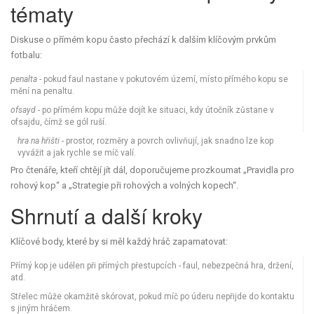
tématy
Diskuse o přímém kopu často přechází k dalším klíčovým prvkům
fotbalu:
penalta
- pokud faul nastane v pokutovém území, místo přímého kopu se
mění na penaltu.
ofsayd
- po přímém kopu může dojít ke situaci, kdy útočník zůstane v
ofsajdu, čímž se gól ruší.
hra na hřišti
- prostor, rozměry a povrch ovlivňují, jak snadno lze kop
vyvážit a jak rychle se míč valí.
Pro čtenáře, kteří chtějí jít dál, doporučujeme prozkoumat „Pravidla pro
rohový kop“ a „Strategie při rohových a volných kopech“.
Shrnutí a další kroky
Klíčové body, které by si měl každý hráč zapamatovat:
Přímý kop je udělen při přímých přestupcích - faul, nebezpečná hra, držení,
atd.
Střelec může okamžitě skórovat, pokud míč po úderu nepřijde do kontaktu
s jiným hráčem.