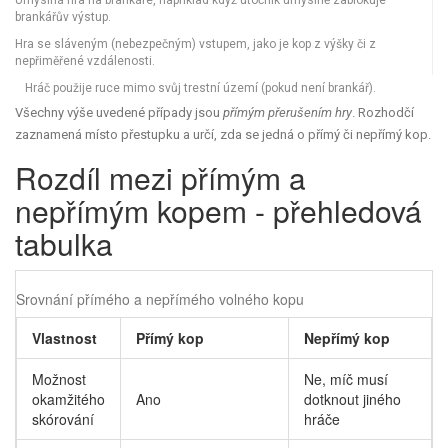
Úmyslná hra na brankáře, například když útočník úmyslně zablokuje
brankářův výstup.
Hra se sláveným (nebezpečným) vstupem, jako je kop z výšky či z
nepřiměřené vzdálenosti.
Hráč použije ruce mimo svůj trestní území (pokud není brankář).
Všechny výše uvedené případy jsou
přímým přerušením hry
. Rozhodčí
zaznamená místo přestupku a určí, zda se jedná o přímý či nepřímý kop.
Rozdíl mezi přímým a
nepřímým kopem - přehledová
tabulka
Srovnání přímého a nepřímého volného kopu
Vlastnost
Přímý kop
Nepřímý kop
Možnost
Ne, míč musí
okamžitého
Ano
dotknout jiného
skórování
hráče