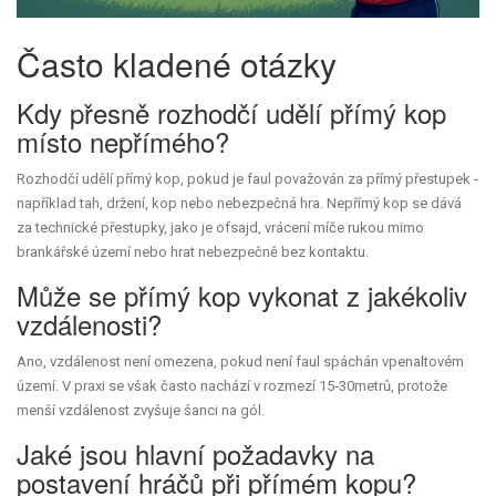
Často kladené otázky
Kdy přesně rozhodčí udělí přímý kop
místo nepřímého?
Rozhodčí udělí přímý kop, pokud je faul považován za přímý přestupek -
například tah, držení, kop nebo nebezpečná hra. Nepřímý kop se dává
za technické přestupky, jako je ofsajd, vrácení míče rukou mimo
brankářské území nebo hrat nebezpečně bez kontaktu.
Může se přímý kop vykonat z jakékoliv
vzdálenosti?
Ano, vzdálenost není omezena, pokud není faul spáchán vpenaltovém
území. V praxi se však často nachází v rozmezí 15‑30metrů, protože
menší vzdálenost zvyšuje šanci na gól.
Jaké jsou hlavní požadavky na
postavení hráčů při přímém kopu?