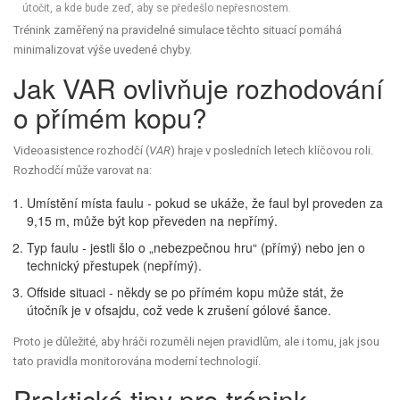
útočit, a kde bude zeď, aby se předešlo nepřesnostem.
Trénink zaměřený na pravidelné simulace těchto situací pomáhá
minimalizovat výše uvedené chyby.
Jak VAR ovlivňuje rozhodování
o přímém kopu?
Videoasistence rozhodčí (
VAR
) hraje v posledních letech klíčovou roli.
Rozhodčí může varovat na:
Umístění místa faulu - pokud se ukáže, že faul byl proveden za
9,15 m, může být kop převeden na nepřímý.
Typ faulu - jestli šlo o „nebezpečnou hru“ (přímý) nebo jen o
technický přestupek (nepřímý).
Offside situaci - někdy se po přímém kopu může stát, že
útočník je v ofsajdu, což vede k zrušení gólové šance.
Proto je důležité, aby hráči rozuměli nejen pravidlům, ale i tomu, jak jsou
tato pravidla monitorována moderní technologií.
Praktické tipy pro trénink