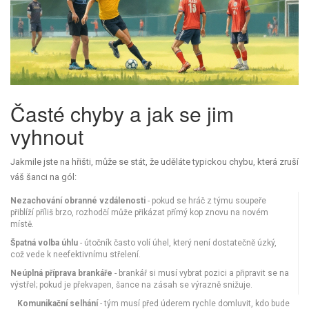
Časté chyby a jak se jim
vyhnout
Jakmile jste na hřišti, může se stát, že uděláte typickou chybu, která zruší
váš šanci na gól:
Nezachování obranné vzdálenosti
- pokud se hráč z týmu soupeře
přiblíží příliš brzo, rozhodčí může přikázat přímý kop znovu na novém
místě.
Špatná volba úhlu
- útočník často volí úhel, který není dostatečně úzký,
což vede k neefektivnímu střelení.
Neúplná příprava brankáře
- brankář si musí vybrat pozici a připravit se na
výstřel; pokud je překvapen, šance na zásah se výrazně snižuje.
Komunikační selhání
- tým musí před úderem rychle domluvit, kdo bude