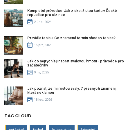
Kompletní průvodce: Jak získat žlutou kartu v České
republice pro cizince
2 úno, 2024
Pravidla tenisu: Co znamená termín shoda v tenise?
15 pro, 2023
Jak co nejrychleji nabrat svalovou hmotu - průvodce pro
začátečníky
9 lis, 2025
Jak poznat, že mi rostou svaly: 7 přesných znamení,
která neklamou
18 led, 2026
TAG CLOUD
potápění
fotbal
kulturistika
lyžování