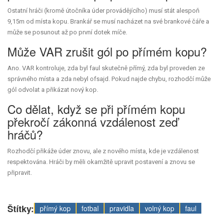
Ostatní hráči (kromě útočníka úder provádějícího) musí stát alespoň
9,15m od místa kopu. Brankář se musí nacházet na své brankové čáře a
může se posunout až po první dotek míče.
Může VAR zrušit gól po přímém kopu?
Ano. VAR kontroluje, zda byl faul skutečně přímý, zda byl proveden ze
správného místa a zda nebyl ofsajd. Pokud najde chybu, rozhodčí může
gól odvolat a přikázat nový kop.
Co dělat, když se při přímém kopu
překročí zákonná vzdálenost zeď
hráčů?
Rozhodčí přikáže úder znovu, ale z nového místa, kde je vzdálenost
respektována. Hráči by měli okamžitě upravit postavení a znovu se
připravit.
Štítky:
přímý kop
fotbal
pravidla
volný kop
faul