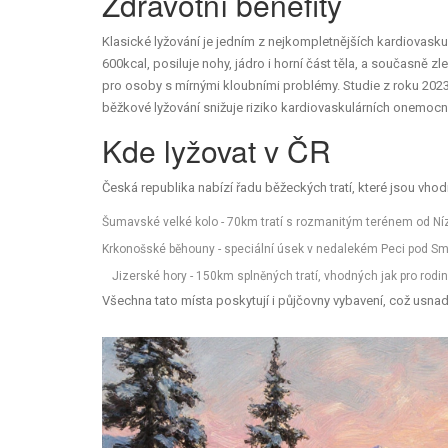
Zdravotní benefity
Klasické lyžování je jedním z nejkompletnějších kardiovask
600kcal, posiluje nohy, jádro i horní část těla, a současně 
pro osoby s mírnými kloubními problémy. Studie z roku 2023,
běžkové lyžování snižuje riziko kardiovaskulárních onemoc
Kde lyžovat v ČR
Česká republika nabízí řadu běžeckých tratí, které jsou vhodn
Šumavské velké kolo - 70km tratí s rozmanitým terénem od Ní
Krkonošské běhouny - speciální úsek v nedalekém Peci pod Smr
Jizerské hory - 150km splněných tratí, vhodných jak pro rodiny
Všechna tato místa poskytují i půjčovny vybavení, což usnad