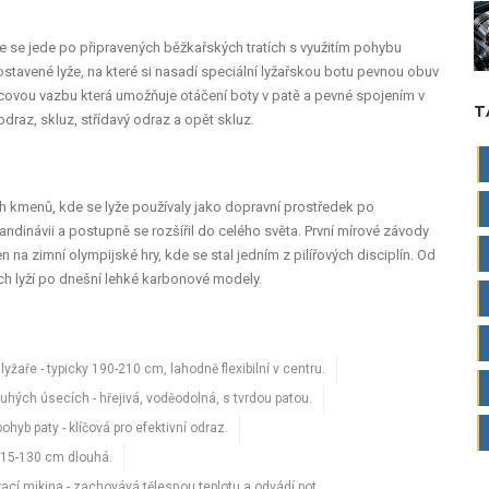
de se jede po připravených běžkařských tratích s využitím pohybu
tavené lyže, na které si nasadí speciální
lyžařskou botu
pevnou obuv
covou vazbu
která umožňuje otáčení boty v patě a pevné spojením v
T
odraz, skluz, střídavý odraz a opět skluz.
h kmenů, kde se lyže používaly jako dopravní prostředek po
kandinávii a postupně se rozšířil do celého světa. První mírové závody
 na zimní olympijské hry, kde se stal jedním z pilířových disciplín. Od
ch lyží po dnešní lehké karbonové modely.
 lyžaře
- typicky 190-210 cm, lahodně flexibilní v centru.
louhých úsecích
- hřejivá, voděodolná, s tvrdou patou.
pohyb paty
- klíčová pro efektivní odraz.
 115-130 cm dlouhá
.
rací mikina
- zachovává tělesnou teplotu a odvádí pot.