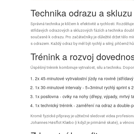
Technika odrazu a skluzu
Správná technika je klíčem k efektivitě a rychlosti. Rozděluje
střídavých odrazových a skluzových fázích
a
technika doubl
současně k odrazu
. Pro začátečníky je důležité držet tělo
s odrazem. Každý odraz by měl být rychlý a silný, přičemž h
Trénink a rozvoj dovednos
Úspěšný trénink kombinuje vytrvalost, sílu a techniku. Dopo
2x 45‑minutové vytrvalostní jízdy na rovině (střídavý 
1x 30‑minutové intervaly - 5×3minut rychlý sprint s
1x posilovna - cviky na nohy (dřepy, výpady, mrtvý tah
1x technický trénink - zaměření na odraz a double‑
Kromě fyzické přípravy je užitečné sledovat videa profesi
Johannes Høsflot Klæbo (i když je primárně skate), a věnova