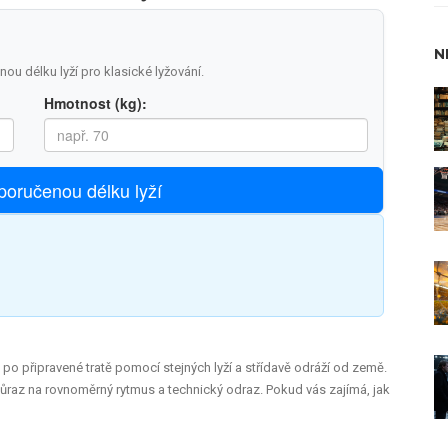
N
ou délku lyží pro klasické lyžování.
Hmotnost (kg):
poručenou délku lyží
e po připravené tratě pomocí stejných lyží a střídavě odráží od země
.
 důraz na rovnoměrný rytmus a technický odraz. Pokud vás zajímá, jak