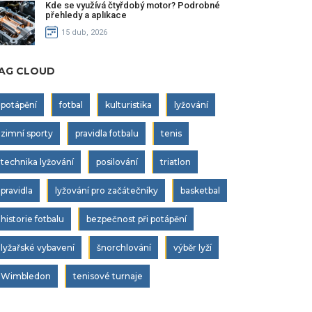
Kde se využívá čtyřdobý motor? Podrobné
přehledy a aplikace
15 dub, 2026
AG CLOUD
potápění
fotbal
kulturistika
lyžování
zimní sporty
pravidla fotbalu
tenis
technika lyžování
posilování
triatlon
pravidla
lyžování pro začátečníky
basketbal
historie fotbalu
bezpečnost při potápění
lyžařské vybavení
šnorchlování
výběr lyží
Wimbledon
tenisové turnaje