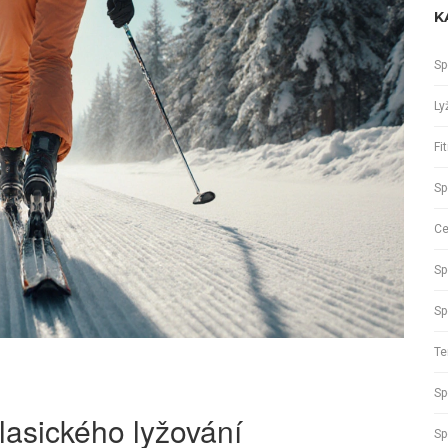
K
Sp
Ly
Fi
Sp
Ce
Sp
Sp
Te
Sp
lasického lyžování
Sp