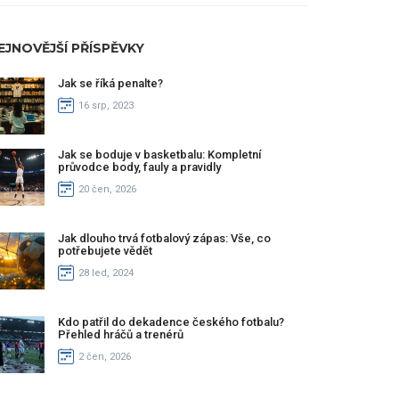
EJNOVĚJŠÍ PŘÍSPĚVKY
Jak se říká penalte?
16 srp, 2023
Jak se boduje v basketbalu: Kompletní
průvodce body, fauly a pravidly
20 čen, 2026
Jak dlouho trvá fotbalový zápas: Vše, co
potřebujete vědět
28 led, 2024
Kdo patřil do dekadence českého fotbalu?
Přehled hráčů a trenérů
2 čen, 2026