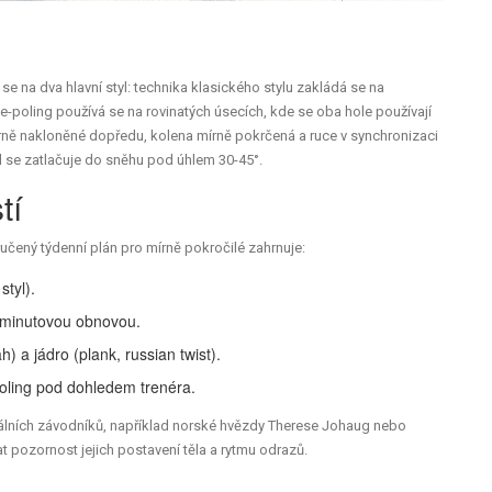
 se na dva hlavní styl:
technika klasického stylu
zakládá se na
e-poling
používá se na rovinatých úsecích, kde se oba hole používají
 mírně nakloněné dopředu, kolena mírně pokrčená a ruce v synchronizaci
ůl se zatlačuje do sněhu pod úhlem 30-45°.
tí
ručený týdenní plán pro mírně pokročilé zahrnuje:
styl).
 2minutovou obnovou.
) a jádro (plank, russian twist).
poling pod dohledem trenéra.
onálních závodníků, například norské hvězdy Therese Johaug nebo
t pozornost jejich postavení těla a rytmu odrazů.