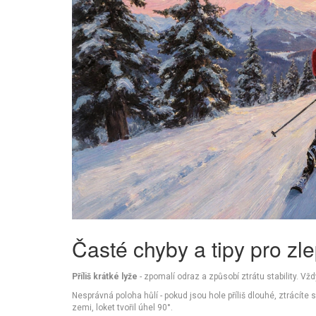
Časté chyby a tipy pro zl
Příliš krátké lyže
- zpomalí odraz a způsobí ztrátu stability. Vžd
Nesprávná poloha hůlí - pokud jsou hole příliš dlouhé, ztrácíte s
zemi, loket tvořil úhel 90°.