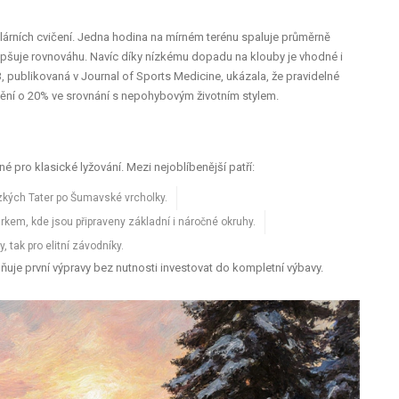
ulárních cvičení. Jedna hodina na mírném terénu spaluje průměrně
zlepšuje rovnováhu. Navíc díky nízkému dopadu na klouby je vhodné i
 publikovaná v Journal of Sports Medicine, ukázala, že pravidelné
nění o 20% ve srovnání s nepohybovým životním stylem.
é pro klasické lyžování. Mezi nejoblíbenější patří:
zkých Tater po Šumavské vrcholky.
kem, kde jsou připraveny základní i náročné okruhy.
, tak pro elitní závodníky.
ňuje první výpravy bez nutnosti investovat do kompletní výbavy.