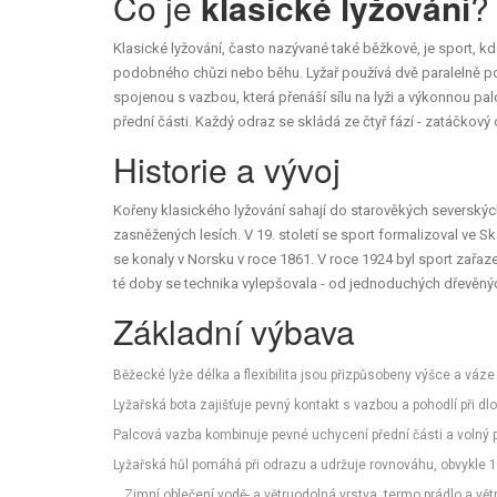
Co je
klasické lyžování
?
Klasické lyžování, často nazývané také běžkové, je sport, k
podobného chůzi nebo běhu. Lyžař používá dvě paralelně pos
spojenou s vazbou, která přenáší sílu na lyži
a výkonnou
pal
přední části
. Každý odraz se skládá ze čtyř fází - zatáčkový 
Historie a vývoj
Kořeny klasického lyžování sahají do starověkých severskýc
zasněžených lesích. V 19. století se sport formalizoval ve S
se konaly v Norsku v roce 1861. V roce 1924 byl sport zařazen
té doby se technika vylepšovala - od jednoduchých dřevěný
Základní výbava
Běžecké lyže
délka a flexibilita jsou přizpůsobeny výšce a váze
Lyžařská bota
zajišťuje pevný kontakt s vazbou a pohodlí při d
Palcová vazba
kombinuje pevné uchycení přední části a volný 
Lyžařská hůl
pomáhá při odrazu a udržuje rovnováhu, obvykle
Zimní oblečení
vodě- a větruodolná vrstva, termo prádlo a vět