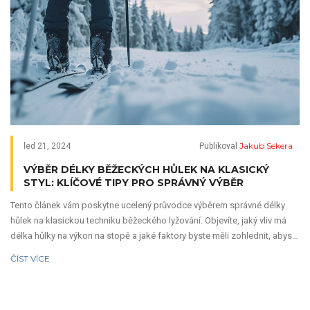
Jakub Sekera
led 21, 2024
Publikoval
VÝBĚR DÉLKY BĚŽECKÝCH HŮLEK NA KLASICKÝ
STYL: KLÍČOVÉ TIPY PRO SPRÁVNÝ VÝBĚR
Tento článek vám poskytne ucelený průvodce výběrem správné délky
hůlek na klasickou techniku běžeckého lyžování. Objevíte, jaký vliv má
délka hůlky na výkon na stopě a jaké faktory byste měli zohlednit, abyste
našli ideální hůlky pro váš styl. Seznámíte se s odlišnostmi mezi
ČÍST VÍCE
klasickým a skate stylem a získáte praktické tipy, které vám pomohou
při nákupu.