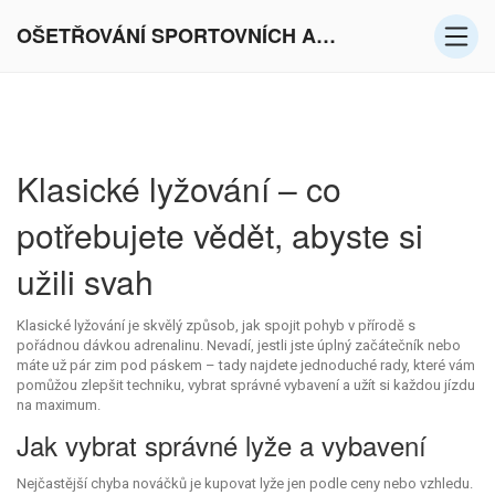
OŠETŘOVÁNÍ SPORTOVNÍCH AKTIVIT V EVROPĚ
Klasické lyžování – co
potřebujete vědět, abyste si
užili svah
Klasické lyžování je skvělý způsob, jak spojit pohyb v přírodě s
pořádnou dávkou adrenalinu. Nevadí, jestli jste úplný začátečník nebo
máte už pár zim pod páskem – tady najdete jednoduché rady, které vám
pomůžou zlepšit techniku, vybrat správné vybavení a užít si každou jízdu
na maximum.
Jak vybrat správné lyže a vybavení
Nejčastější chyba nováčků je kupovat lyže jen podle ceny nebo vzhledu.