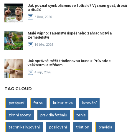
Jak poznat symbolismus ve fotbale? Význam gest, dresů
a rituálů
8 čec, 2026
Malé vápno: Tajemství úspěšného zahradnictví a
zemědělství
16 bře, 2024
Jak správně měřit triatlonovou bundu: Průvodce
velikostmi a střihem
4 srp, 2026
TAG CLOUD
potápění
fotbal
kulturistika
lyžování
zimní sporty
pravidla fotbalu
tenis
technika lyžování
posilování
triatlon
pravidla