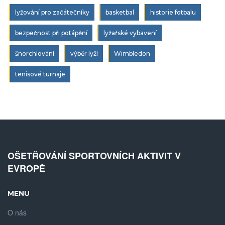
lyžování pro začátečníky
basketbal
historie fotbalu
bezpečnost při potápění
lyžařské vybavení
šnorchlování
výběr lyží
Wimbledon
tenisové turnaje
OŠETŘOVÁNÍ SPORTOVNÍCH AKTIVIT V
EVROPĚ
MENU
O nás