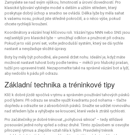
Zamyslete se nad svým výškou, hmotností a úrovní dovedností. Pro
klasické lyžování vybírejte model s delším a užším středem, který
poskytuje dobrý úchop a snadno se ovládá. Délka lyže by měla sahat
k vašemu nosu, pokud jste středně pokročilí, a o něco výše, pokud
chcete rychlejší kroužení.
Koordinátory a vázání hrají klíčovou roli. Vázání typu NNN nebo SNS jsou
nejčastější pro klasické lyže – umožňují odklon a pružnost při odrazu.
Pokud je to váš první set, volte jednodušší systém, který se dá rychle
nastavit a nevyžaduje složité úpravy.
Boty by měly být pohodlné, ale pevně držet nohu. Ideální je, když máte
možnost nastavit tuhost boty podle terénu – měkčí pro hluboký prašan,
tužší pro upravené tratě. Nezapomeňte také na správné vázání bot a lyží,
aby nedošlo k pádu při odrazu.
Základní technika a tréninkové tipy
Klíč k dobré jízdě spočívá v rytmu a správném používání tahových pásků
pod lyžemi. Při odrazu se snažte využít kvadrantu pod nohama – tlačte
dopředu a odrazíte se z absorbčních pásků. Snažte se udržet rovnováhu
nad středem lyže a vyhýbejte se kroucení, které vede k ztrátě rychlosti.
Pro začátečníky je dobré trénovat „pohybová silnice“ – tedy střídavé
posouvání jedné nohy vpřed a odraz druhé. Tímto způsobem si osvojíte
přirozený rytmus a zlepšíte vztah těla k lyžím. Pravidelný trénink