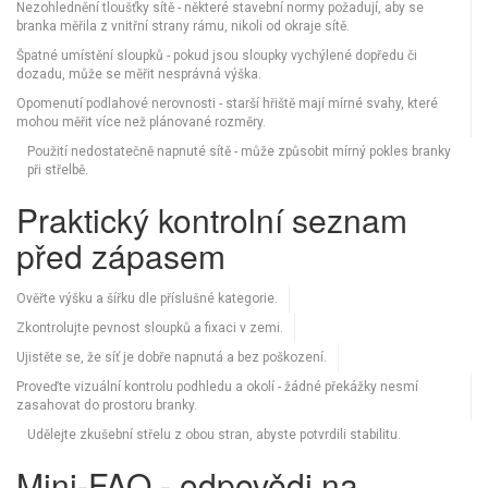
Nezohlednění tloušťky sítě - některé stavební normy požadují, aby se
branka měřila z vnitřní strany rámu, nikoli od okraje sítě.
Špatné umístění sloupků - pokud jsou sloupky vychýlené dopředu či
dozadu, může se měřit nesprávná výška.
Opomenutí podlahové nerovnosti - starší hřiště mají mírné svahy, které
mohou měřit více než plánované rozměry.
Použití nedostatečně napnuté sítě - může způsobit mírný pokles branky
při střelbě.
Praktický kontrolní seznam
před zápasem
Ověřte výšku a šířku dle příslušné kategorie.
Zkontrolujte pevnost sloupků a fixaci v zemi.
Ujistěte se, že síť je dobře napnutá a bez poškození.
Proveďte vizuální kontrolu podhledu a okolí - žádné překážky nesmí
zasahovat do prostoru branky.
Udělejte zkušební střelu z obou stran, abyste potvrdili stabilitu.
Mini‑FAQ - odpovědi na