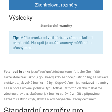
Zkontrolovat rozměry
Výsledky
Standardní rozměry
Tip:
Měřte branku od vnitřní strany rámu, nikoli od
okraje sítě. Nejlepší je použít laserový měřič nebo
přesný metr.
Fotbilová branka
je zařízení umístěné na konci fotbalového hřiště,
skrze které hráči skórují gól
. Každý, kdo se chce pustit do hry, se setkává
s otázkou, jak velká branka má být. Odpověď není jednorázová - rozměry
se liší podle úrovně, pohlaví i typu fotbalu. V tomto článku rozbalíme
všechna pravidla, ukážeme, jak branku správně změřit a připravíme
seznam častých chyb, abyste nikdy nevynechali žádný centimetr.
Standardní rozměry pro