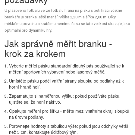
U
plážového fotbalu
verze fotbalu hrána na písku s pěti hráči včetně
brankáře
je branka ještě menší: výška 2,20 m a šířka 2,00 m. Díky
měkkému povrchu a kratšímu hernímu času se tato velikost ukazuje jako
optimální pro dynamiku hry.
Jak správně měřit branku -
krok za krokem
Vyberte
měřící pásku
standardní dlouhý pás používající se k
měření sportovních vybavení
nebo laserový měřič.
Umístěte pásku podél vnitřní strany sloupku od podlahy až k
horní hraně holí.
Zapamatujte si naměřenou výšku; pokud používáte pásku,
ujistěte se, že není nakřivo.
Opakujte měření pro šířku - měřte mezi vnitřními okraji sloupků
na úrovni podlahy.
Porovnejte hodnoty s tabulkou výše; pokud jsou odchylky větší
než 5 cm, kontaktujte údržbový tým.