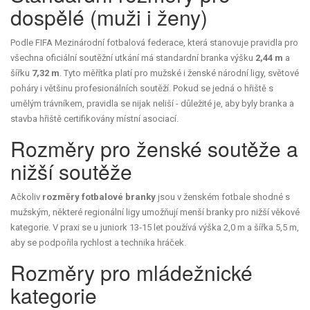
dospělé (muži i ženy)
Podle
FIFA
Mezinárodní fotbalová federace, která stanovuje pravidla pro
všechna oficiální soutěžní utkání
má standardní branka výšku
2,44 m
a
šířku
7,32 m
. Tyto měřítka platí pro mužské i ženské národní ligy, světové
poháry i většinu profesionálních soutěží. Pokud se jedná o hřiště s
umělým trávníkem, pravidla se nijak neliší - důležité je, aby byly branka a
stavba hřiště certifikovány místní asociací.
Rozměry pro ženské soutěže a
nižší soutěže
Ačkoliv
rozměry fotbalové branky
jsou v ženském fotbale shodné s
mužským, některé regionální ligy umožňují menší branky pro nižší věkové
kategorie. V praxi se u juniork 13‑15 let používá výška 2,0 m a šířka 5,5 m,
aby se podpořila rychlost a technika hráček.
Rozměry pro mládežnické
kategorie