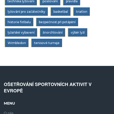
technika lyžování
posilování
pravidla
lyžování pro začátečníky
basketbal
triatlon
historie fotbalu
bezpečnost při potápění
lyžařské vybavení
šnorchlování
výběr lyží
Wimbledon
tenisové turnaje
OŠETŘOVÁNÍ SPORTOVNÍCH AKTIVIT V
EVROPĚ
MENU
O nás