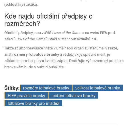
rychlost hry i taktiku.
Kde najdu oficiální předpisy o
rozměrech?
Oficiální předpisy jsou v
IFAB Laws of the Game
a na webu FIFA pod
sekcí "Laws of the Game". Stačí si stáhnout aktuální PDF.
Takže ať už připravujete hřiště v Brně nebo organizujete turnaj v Praze,
znát
rozměry fotbalové branky
a vědět, jak je správně měřit, je
základem pro fair play a kvalitní zápas. Dodržujte výše uvedený postup a
branka vám bude sloužit dlouhá léta.
Štítky:
rozměry fotbalové branky
velikost fotbalové branky
FIFA pravidla branky
měření fotbalové branky
fotbalové branky pro mládež