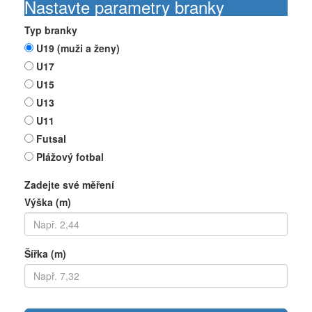
Nastavte parametry branky
Typ branky
U19 (muži a ženy)
U17
U15
U13
U11
Futsal
Plážový fotbal
Zadejte své měření
Výška (m)
Šířka (m)