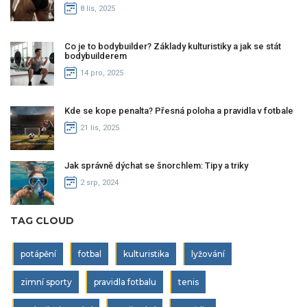
8 lis, 2025
Co je to bodybuilder? Základy kulturistiky a jak se stát
bodybuilderem
14 pro, 2025
Kde se kope penalta? Přesná poloha a pravidla v fotbale
21 lis, 2025
Jak správně dýchat se šnorchlem: Tipy a triky
2 srp, 2024
TAG CLOUD
potápění
fotbal
kulturistika
lyžování
zimní sporty
pravidla fotbalu
tenis