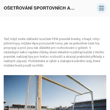
OŠETŘOVÁNÍ SPORTOVNÍCH AKTIVIT V EVROPĚ
Teď, když znáte základní součásti FIFA pravidel branky, ofsajd, rohy i
přímé kopy, můžete lépe porozumět tomu, jak se jednotlivé části hry
propojují a proč jsou tak důležité pro rozhodování o gólech. V
následující sekci najdete články, které detailně rozebírají každé z těchto
pravidel, nabízejí tipy pro hráče i rozhodčí a ukazují praktické příklady z
reálných zápasů. Prohlédněte si výběr a získejte konkrétní rady, které
můžete hned použít na hřišti.