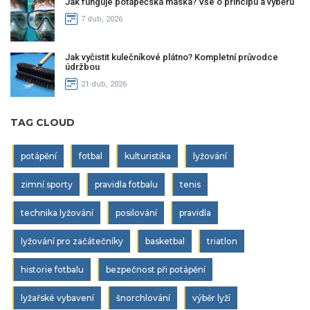
Jak funguje potápěčská maska? Vše o principu a výběru
7 dub, 2026
Jak vyčistit kulečníkové plátno? Kompletní průvodce
údržbou
21 dub, 2026
TAG CLOUD
potápění
fotbal
kulturistika
lyžování
zimní sporty
pravidla fotbalu
tenis
technika lyžování
posilování
pravidla
lyžování pro začátečníky
basketbal
triatlon
historie fotbalu
bezpečnost při potápění
lyžařské vybavení
šnorchlování
výběr lyží