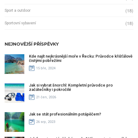
(18)
Sport a outdoor
(18)
Sportovní vybavení
NEJNOVĚJŠÍ PŘÍSPĚVKY
Kde najít nejkrásnější moře v Řecku: Průvodce křišťálově
čistými pobřežími
15 bře, 2024
Jak si vybrat šnorchl: Kompletní průvodce pro
začátečníky i pokročilé
21 čen, 2026
Jak se stát profesionálním potápěčem?
26 srp, 2023