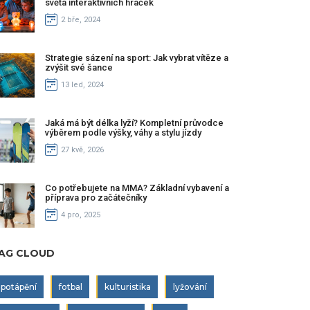
světa interaktivních hraček
2 bře, 2024
Strategie sázení na sport: Jak vybrat vítěze a
zvýšit své šance
13 led, 2024
Jaká má být délka lyží? Kompletní průvodce
výběrem podle výšky, váhy a stylu jízdy
27 kvě, 2026
Co potřebujete na MMA? Základní vybavení a
příprava pro začátečníky
4 pro, 2025
AG CLOUD
potápění
fotbal
kulturistika
lyžování