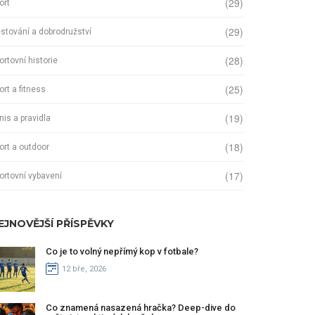
(29)
ort
(29)
stování a dobrodružství
(28)
ortovní historie
(25)
ort a fitness
(19)
nis a pravidla
(18)
ort a outdoor
(17)
ortovní vybavení
EJNOVĚJŠÍ PŘÍSPĚVKY
Co je to volný nepřímý kop v fotbale?
12 bře, 2026
Co znamená nasazená hračka? Deep-dive do