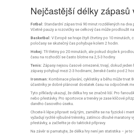
Nejčastější délky zápasů 
Fotbal:
Standardní zápas trvá 90 minut rozdělených na dva p
Včetně pauzy a rozcvičky se celkový čas může prodloužit na
Basketbal:
V Evropě se hraje čtyři čtvrtiny po 10 minutách,
poločasy se skutečný čas pohybuje kolem 2 hodin.
Hokej:
Tři třetiny po 20 minutách, ale pokud dojde k prodlou
času na rozhodčí se často blotne na 2,5‑3 hodiny.
Tenis:
Zápasy nejsou časově omezené; trvají, dokud jeden 
zápasy pohybují mezi 2‑3 hodinami, ženské často pod 2 hod
Ironman:
Kombinace plavání, cyklistiky a běhu může trvat 8
účastníky je dobré plánovat dostatek času na odpočinek mez
Tyto příklady ukazují, že délka hry se značně liší. Pro fanou
nebo přestávky. Pro sportovce a trenéry je zase klíčové přiz
daného časového úseku.
Chcete-li lépe připravit svůj tým, zaměřte se na fyzické i me
vyžadují rychlé výbušné tréninky, zatímco dlouhé maratony vyža
přestávky, a začleňte je do taktické přípravy.
Na závěr si pamatujte, že délka hry není jen statistika – je to f