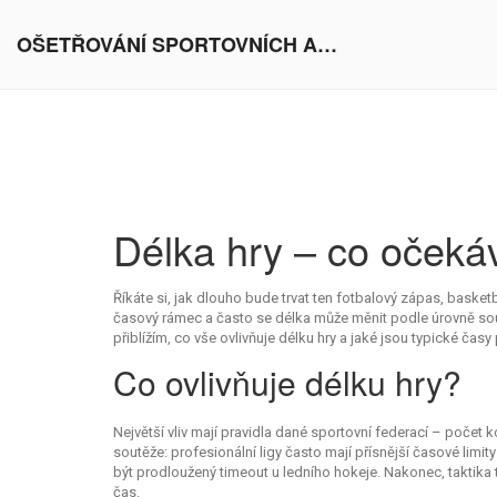
OŠETŘOVÁNÍ SPORTOVNÍCH AKTIVIT V EVROPĚ
Délka hry – co očeká
Říkáte si, jak dlouho bude trvat ten fotbalový zápas, basket
časový rámec a často se délka může měnit podle úrovně so
přiblížím, co vše ovlivňuje délku hry a jaké jsou typické časy 
Co ovlivňuje délku hry?
Největší vliv mají pravidla dané sportovní federací – počet k
soutěže: profesionální ligy často mají přísnější časové limit
být prodloužený timeout u ledního hokeje. Nakonec, taktika 
čas.