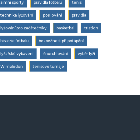
zimní sporty
pravidla fotbalu
tenis
technika lyžování
posilování
pravidla
lyžování pro začátečníky
basketbal
triatlon
historie fotbalu
bezpečnost při potápění
lyžařské vybavení
šnorchlování
výběr lyží
Wimbledon
tenisové turnaje