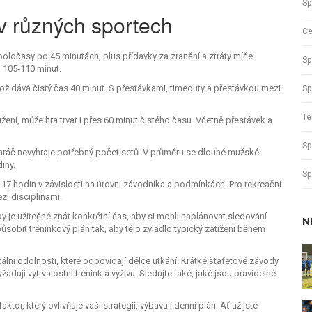
Sp
v různých sportech
Ce
oločasy po 45 minutách, plus přídavky za zranění a ztráty míče.
Sp
 105‑110 minut.
 což dává čistý čas 40 minut. S přestávkami, timeouty a přestávkou mezi
Sp
Te
žení, může hra trvat i přes 60 minut čistého času. Včetně přestávek a
Sp
hráč nevyhraje potřebný počet setů. V průměru se dlouhé mužské
iny.
Sp
‑17 hodin v závislosti na úrovni závodníka a podmínkách. Pro rekreační
i disciplínami.
šky je užitečné znát konkrétní čas, aby si mohli naplánovat sledování
N
působit tréninkový plán tak, aby tělo zvládlo typický zatížení během
ntální odolnosti, které odpovídají délce utkání. Krátké štafetové závody
dují vytrvalostní trénink a výživu. Sledujte také, jaké jsou pravidelné
aktor, který ovlivňuje vaši strategii, výbavu i denní plán. Ať už jste