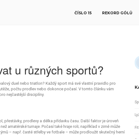
ČÍSLO 15
REKORD GÓLŮ
vat u různých sportů?
balový duel nebo triatlon? Každý sport má své vlastní pravidlo pro
K
utěže, počtu prodlev nebo dokonce počasí. V tomto článku vám
pro nejčastější disciplíny.
Sp
Ly
ol, přestávky, prodlevy a délka přídavku času. Další faktor je úroveň
y než amatérské turnaje. Počasí také hraje roli; například v zimě může
Fi
týmů – např. časté střelby ve fotbale – může prodloužit skutečný herní