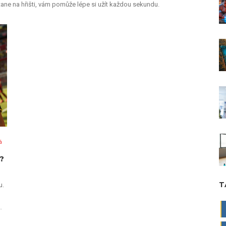
ane na hřišti, vám pomůže lépe si užít každou sekundu.
á
?
T
u.