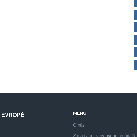
MENU
V EVROPĚ
O nás
Zásady ochrany osobních údajů