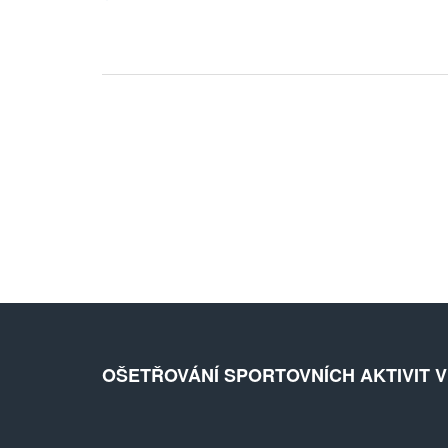
výslednou délku hry. Takže, pokud jste nadšenec do futsalu,
nebo se chystáte začít, tato informace je pro vás nezbytná.
OŠETŘOVÁNÍ SPORTOVNÍCH AKTIVIT 