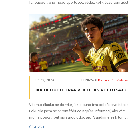
fanoušek, trenér nebo sportovec, vědět, kolik času vám zůst
Kamila Durčákov
srp 29, 2023
Publikoval
JAK DLOUHO TRVA POLOCAS VE FUTSALU
V tomto článku se dozvíte, jak dlouho trvá poločas ve futsal
Pokusila jsem se shromáždit co nejvíce informací, aby vám
mohla poskytnout správnou odpověď. Vyjádříme se k tomu
také ve vztahu k pravidlům futsalu a jak mohou ovlivnit
ČÍST VÍCE