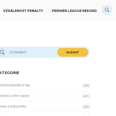
VZDÁLENOST PENALTY
PREMIER LEAGUE REKORD
HLEDAT
ATEGORIE
(42)
ortovní pravidla a tipy
(41)
žování a zimní sporty
(32)
tness a kulturistika