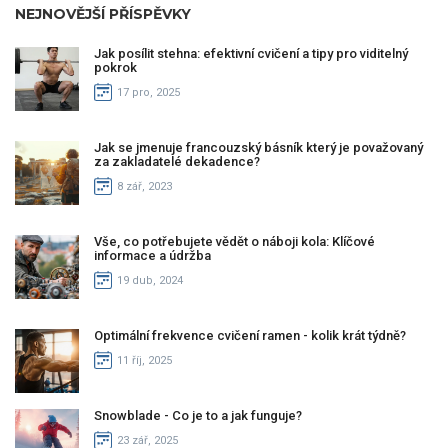
NEJNOVĚJŠÍ PŘÍSPĚVKY
Jak posílit stehna: efektivní cvičení a tipy pro viditelný
pokrok
17 pro, 2025
Jak se jmenuje francouzský básník který je považovaný
za zakladatelé dekadence?
8 zář, 2023
Vše, co potřebujete vědět o náboji kola: Klíčové
informace a údržba
19 dub, 2024
Optimální frekvence cvičení ramen - kolik krát týdně?
11 říj, 2025
Snowblade - Co je to a jak funguje?
23 zář, 2025