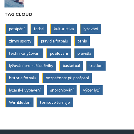
TAG CLOUD
potápění
fotbal
kulturistika
lyžování
zimní sporty
pravidla fotbalu
tenis
technika lyžování
posilování
pravidla
lyžování pro začátečníky
basketbal
triatlon
historie fotbalu
bezpečnost při potápění
lyžařské vybavení
šnorchlování
výběr lyží
Wimbledon
tenisové turnaje