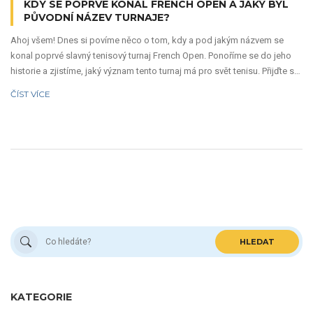
KDY SE POPRVÉ KONAL FRENCH OPEN A JAKÝ BYL
PŮVODNÍ NÁZEV TURNAJE?
Ahoj všem! Dnes si povíme něco o tom, kdy a pod jakým názvem se
konal poprvé slavný tenisový turnaj French Open. Ponoříme se do jeho
historie a zjistíme, jaký význam tento turnaj má pro svět tenisu. Přijďte se
mnou objevovat nejen sport, ale i jeho historii. Promiňte mi, že jsem
ČÍST VÍCE
trochu nadšená, ale tenis miluju!
HLEDAT
KATEGORIE