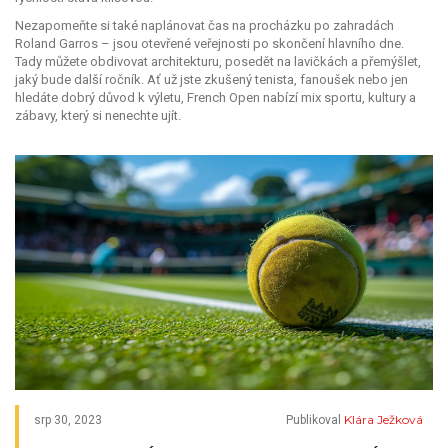
Nezapomeňte si také naplánovat čas na procházku po zahradách
Roland Garros – jsou otevřené veřejnosti po skončení hlavního dne.
Tady můžete obdivovat architekturu, posedět na lavičkách a přemýšlet,
jaký bude další ročník. Ať už jste zkušený tenista, fanoušek nebo jen
hledáte dobrý důvod k výletu, French Open nabízí mix sportu, kultury a
zábavy, který si nenechte ujít.
Klára Ježková
srp 30, 2023
Publikoval