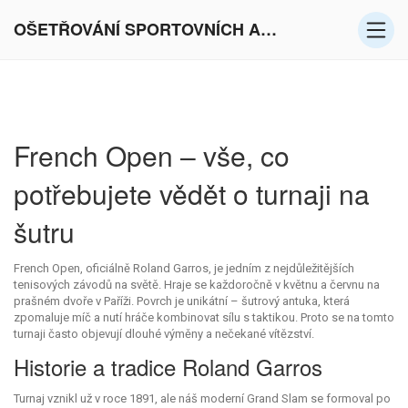
OŠETŘOVÁNÍ SPORTOVNÍCH AKTIVIT V EVROPĚ
French Open – vše, co
potřebujete vědět o turnaji na
šutru
French Open, oficiálně Roland Garros, je jedním z nejdůležitějších
tenisových závodů na světě. Hraje se každoročně v květnu a červnu na
prašném dvoře v Paříži. Povrch je unikátní – šutrový antuka, která
zpomaluje míč a nutí hráče kombinovat sílu s taktikou. Proto se na tomto
turnaji často objevují dlouhé výměny a nečekané vítězství.
Historie a tradice Roland Garros
Turnaj vznikl už v roce 1891, ale náš moderní Grand Slam se formoval po