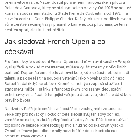
první světové válce. Název dostal po slavném francouzském pilotovi
Rolandovi Garrosovi, který se stal symbolem odvahy. Od 1928 se soutěž
koná na současném stadionu Stade Pierre de Coubertin a od 1972 i na
hlavním centru – Court Philippe Chatrier. Každý rok se na oddílech zvedá
vůně čerstvě sekanej trávy i prašného kamene, což připomíná, že tenis
není jen sport, ale i kulturní zážitek.
Jak sledovat French Open a co
očekávat
Pro fanoušky je sledování French Open snadné – hlavní kanály v Evropě
vysílají živě, a pokud máte internet, můžete využít streamy z oficiálních
partnerů. Doporučujeme sledovat první kolo, kde se často objeví mladí
talenti, a pak se těšit na souboje veteránů jako Novak Djoković nebo
Rafael Nadal (když se objeví). Kromě samotných zápasů si užijete i
atmosféru Paříže – stánky s francouzskými croissanty, degustační
ochutnávky vín a špatně fungující veřejnou dopravou, která ale dává kus
pravého života.
Na dvoře v Paříži je kromě hlavní soutěže i dvouhry, míčové turnaje a
velké dny pro nováčky. Pokud chcete zlepšit svůj tenisový pohled,
zaměřte se na to, jak hráči přizpůsobují údery šutru. Běžně se používají
topspinové sekáče, které rozbíjejí míč a nutí ho odskakovat vysoko.
Zvlášť zajímavé jsou dlouhé rally mezi hráči, kde se kontrola nad
rychlostí stává klíčovou.