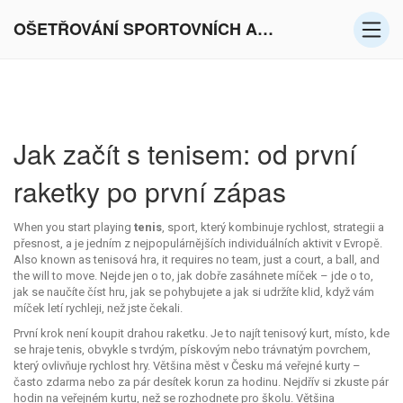
OŠETŘOVÁNÍ SPORTOVNÍCH AKTIVIT V EVROPĚ
Jak začít s tenisem: od první
raketky po první zápas
When you start playing
tenis
,
sport, který kombinuje rychlost, strategii a
přesnost, a je jedním z nejpopulárnějších individuálních aktivit v Evropě
.
Also known as
tenisová hra
, it requires no team, just a court, a ball, and
the will to move.
Nejde jen o to, jak dobře zasáhnete míček – jde o to,
jak se naučíte číst hru, jak se pohybujete a jak si udržíte klid, když vám
míček letí rychleji, než jste čekali.
První krok není koupit drahou raketku. Je to najít
tenisový kurt
,
místo, kde
se hraje tenis, obvykle s tvrdým, pískovým nebo trávnatým povrchem,
který ovlivňuje rychlost hry
. Většina měst v Česku má veřejné kurty –
často zdarma nebo za pár desítek korun za hodinu. Nejdřív si zkuste pár
hodin na veřejném kurtu, než se rozhodnete pro školu. Většina