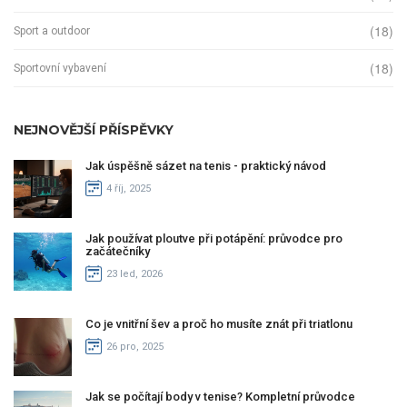
(18)
Sport a outdoor
(18)
Sportovní vybavení
NEJNOVĚJŠÍ PŘÍSPĚVKY
Jak úspěšně sázet na tenis - praktický návod
4 říj, 2025
Jak používat ploutve při potápění: průvodce pro
začátečníky
23 led, 2026
Co je vnitřní šev a proč ho musíte znát při triatlonu
26 pro, 2025
Jak se počítají body v tenise? Kompletní průvodce