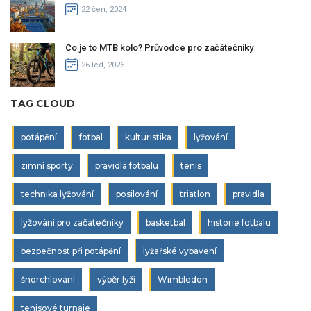
22 čen, 2024
Co je to MTB kolo? Průvodce pro začátečníky
26 led, 2026
TAG CLOUD
potápění
fotbal
kulturistika
lyžování
zimní sporty
pravidla fotbalu
tenis
technika lyžování
posilování
triatlon
pravidla
lyžování pro začátečníky
basketbal
historie fotbalu
bezpečnost při potápění
lyžařské vybavení
šnorchlování
výběr lyží
Wimbledon
tenisové turnaje