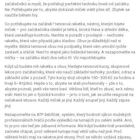
začátečníků si myslí, že potřebují perfektní techniku hned od začátku.
Ne. Potřebujete jen to, abyste dokázali míček vrátit přes síť. Zbytek se
naučíte během hry.
Co potřebujete na začátek?
tenisová raketka
,
nástroj, kterým bijete
míček – pro začátečníka ideální je lehká, široká hlava a střední délka,
která usnadňuje kontrolu
. Nechte si poradit v prodejně – nechcete
raketku, která vám připadá jako kladivo. Obuv je důležitější než si
myslíte. Běžná tenisová obuv má podpatky, které vám umožní rychle
zastavit a otáčet. Není to stejné jako běžecké tenisky. A nezapomeňte na
míčky – na začátku stačí dva nebo tři. Víc nepotřebujete.
Když už budete mít raketku a obuv, hledejte
tenisové kurzy
,
skupinové
lekce pro začátečníky, které vás naučí základní techniky: podání, odraz a
základní úder z pozadí
. Tyto kurzy stojí obvykle 150–300 Kč za hodinu a
trvají 6–8 týdnů. Nejde o to, abyste se stali profesionály – jde o to,
abyste poznali, jestli vás tenis baví. Většina lidí, kteří to zkusí, se k němu
vrátí. Není to jen o fyzické kondici – je to o tom, jak se učíte reagovat na
nečekané situace. Každý míček je jiný. Každý soupeř jiný. Každý zápas
jiný.
Nezapomeňte na
ATP žebříček
,
systém, který hodnotí výkon mužských
profesionálních hráčů podle výsledků na turnajích po celém světě
. Ano,
to je pro vás teď jen zábavná informace. Ale když budete hrát pravidelně,
začnete chápat, proč některé turnaje mají větší váhu než jiné. Proč
některé hráči mají na raketce jiné struny. Proč se někdo vzdává zápasu,