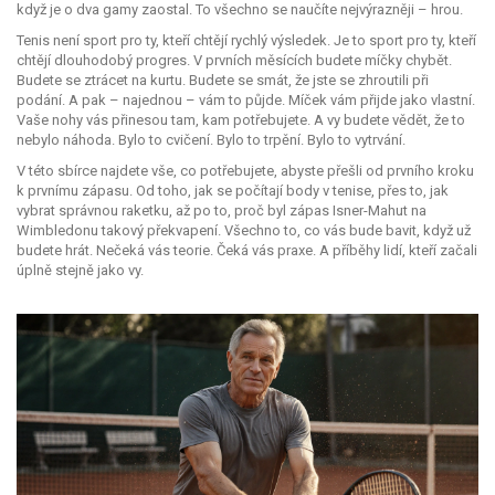
když je o dva gamy zaostal. To všechno se naučíte nejvýrazněji – hrou.
Tenis není sport pro ty, kteří chtějí rychlý výsledek. Je to sport pro ty, kteří
chtějí dlouhodobý progres. V prvních měsících budete míčky chybět.
Budete se ztrácet na kurtu. Budete se smát, že jste se zhroutili při
podání. A pak – najednou – vám to půjde. Míček vám přijde jako vlastní.
Vaše nohy vás přinesou tam, kam potřebujete. A vy budete vědět, že to
nebylo náhoda. Bylo to cvičení. Bylo to trpění. Bylo to vytrvání.
V této sbírce najdete vše, co potřebujete, abyste přešli od prvního kroku
k prvnímu zápasu. Od toho, jak se počítají body v tenise, přes to, jak
vybrat správnou raketku, až po to, proč byl zápas Isner-Mahut na
Wimbledonu takový překvapení. Všechno to, co vás bude bavit, když už
budete hrát. Nečeká vás teorie. Čeká vás praxe. A příběhy lidí, kteří začali
úplně stejně jako vy.