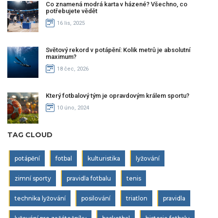
Co znamená modrá karta v házené? Všechno, co
potřebujete vědět
16 lis, 2025
Světový rekord v potápění: Kolik metrů je absolutní
maximum?
18 čec, 2026
Který fotbalový tým je opravdovým králem sportu?
10 úno, 2024
TAG CLOUD
potápění
fotbal
kulturistika
lyžování
zimní sporty
pravidla fotbalu
tenis
technika lyžování
posilování
triatlon
pravidla