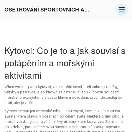
OŠETŘOVÁNÍ SPORTOVNÍCH AKTIVIT V EVROPĚ
Kytovci: Co je to a jak souvisí s
potápěním a mořskými
aktivitami
When working with
kytovci
,
velcí mořští savci, kteří zahrnují delfíny,
velryby a pažravce
. Also known as
cetacei
, it
jsou klíčovou součástí
mořského ekosystému a často hlavním důvodem, proč lidé cestují do
moří, aby je viděli
.
Kytovci nejsou jen obrovské ryby – jsou chytrá, komunikující a citlivá
zvířata, která plavou v oceánech po celém světě. Některé druhy, jako je
modrá velryba, jsou největšími živými tvory, které kdy žily na Zemi. Jiné,
jako delfíni, jsou známé svou hravostí a schopností spolupracovat s