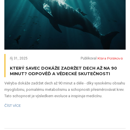
Klára Poláková
říj 31, 2025
Publikoval
KTERÝ SAVEC DOKÁŽE ZADRŽET DECH AŽ NA 90
MINUT? ODPOVĚĎ A VĚDECKÉ SKUTEČNOSTI
Velryba dokáže zadržet dech až 90 minut a déle - díky vysokému obsahu
myoglobinu, pomalému metabolismu a schopnosti přesměrovávat krev.
Tato schopnost je výsledkem evoluce a inspiruje medicínu.
ČÍST VÍCE