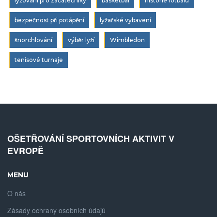
lyžování pro začátečníky
basketbal
historie fotbalu
bezpečnost při potápění
lyžařské vybavení
šnorchlování
výběr lyží
Wimbledon
tenisové turnaje
OŠETŘOVÁNÍ SPORTOVNÍCH AKTIVIT V
EVROPĚ
MENU
O nás
Zásady ochrany osobních údajů