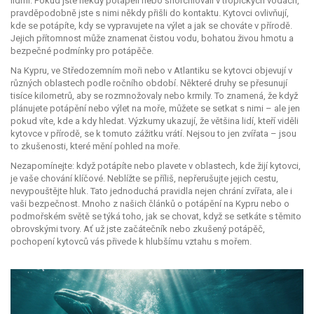
lidmi. Pokud jste někdy potápěli nebo šnorchlovali v tropických vodách,
pravděpodobně jste s nimi někdy přišli do kontaktu. Kytovci ovlivňují,
kde se potápíte, kdy se vypravujete na výlet a jak se chováte v přírodě.
Jejich přítomnost může znamenat čistou vodu, bohatou živou hmotu a
bezpečné podmínky pro potápěče.
Na Kypru, ve Středozemním moři nebo v Atlantiku se kytovci objevují v
různých oblastech podle ročního období. Některé druhy se přesunují
tisíce kilometrů, aby se rozmnožovaly nebo krmily. To znamená, že když
plánujete potápění nebo výlet na moře, můžete se setkat s nimi – ale jen
pokud víte, kde a kdy hledat. Výzkumy ukazují, že většina lidí, kteří viděli
kytovce v přírodě, se k tomuto zážitku vrátí. Nejsou to jen zvířata – jsou
to zkušenosti, které mění pohled na moře.
Nezapomínejte: když potápíte nebo plavete v oblastech, kde žijí kytovci,
je vaše chování klíčové. Neblížte se příliš, nepřerušujte jejich cestu,
nevypouštějte hluk. Tato jednoduchá pravidla nejen chrání zvířata, ale i
vaši bezpečnost. Mnoho z našich článků o potápění na Kypru nebo o
podmořském světě se týká toho, jak se chovat, když se setkáte s těmito
obrovskými tvory. Ať už jste začátečník nebo zkušený potápěč,
pochopení kytovců vás přivede k hlubšímu vztahu s mořem.