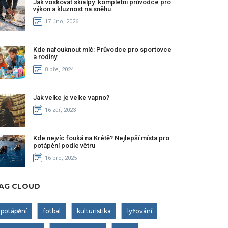
Jak voskovat skialpy: kompletní průvodce pro
výkon a kluznost na sněhu
17 úno, 2026
Kde nafouknout míč: Průvodce pro sportovce
a rodiny
8 bře, 2024
Jak velke je velke vapno?
16 zář, 2023
Kde nejvíc fouká na Krétě? Nejlepší místa pro
potápění podle větru
16 pro, 2025
AG CLOUD
potápění
fotbal
kulturistika
lyžování