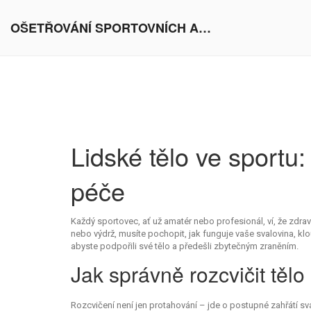
OŠETŘOVÁNÍ SPORTOVNÍCH AKTIVIT V EVROPĚ
Lidské tělo ve sportu: 
péče
Každý sportovec, ať už amatér nebo profesionál, ví, že zdrav
nebo výdrž, musíte pochopit, jak funguje vaše svalovina, kl
abyste podpořili své tělo a předešli zbytečným zraněním.
Jak správně rozcvičit těl
Rozcvičení není jen protahování – jde o postupné zahřátí sv