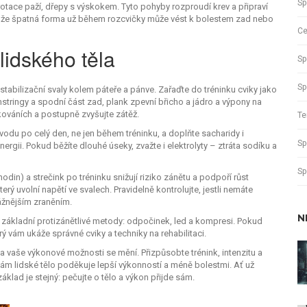
Sp
otace paží, dřepy s výskokem. Tyto pohyby rozproudí krev a připraví
tože špatná forma už během rozcvičky může vést k bolestem zad nebo
Ce
 lidského těla
Sp
Sp
i stabilizační svaly kolem páteře a pánve. Zařaďte do tréninku cviky jako
mstringy a spodní část zad, plank zpevní břicho a jádro a výpony na
kováních a postupně zvyšujte zátěž.
Te
e vodu po celý den, ne jen během tréninku, a doplňte sacharidy i
Sp
ergii. Pokud běžíte dlouhé úseky, zvažte i elektrolyty – ztráta sodíku a
Sp
n) a strečink po tréninku snižují riziko zánětu a podpoří růst
rý uvolní napětí ve svalech. Pravidelně kontrolujte, jestli nemáte
ážnějším zraněním.
N
te základní protizánětlivé metody: odpočinek, led a kompresi. Pokud
rý vám ukáže správné cviky a techniky na rehabilitaci.
 a vaše výkonové možnosti se mění. Přizpůsobte trénink, intenzitu a
ám lidské tělo poděkuje lepší výkonností a méně bolestmi. Ať už
áklad je stejný: pečujte o tělo a výkon přijde sám.