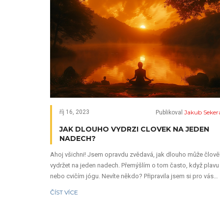
Jakub Seker
říj 16, 2023
Publikoval
JAK DLOUHO VYDRZI CLOVEK NA JEDEN
NADECH?
Ahoj všichni! Jsem opravdu zvědavá, jak dlouho může člově
vydržet na jeden nadech. Přemýšlím o tom často, když plavu
nebo cvičím jógu. Nevíte někdo? Připravila jsem si pro vás
článek, kde se věnuji právě této otázce. Dozvíme se spolu v
ČÍST VÍCE
o našem těle a jeho fyzických schopnostech. Přijďte se mn
tuto otázku prozkoumat a upřesnit si své znalosti o dýchání