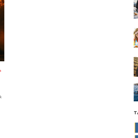
a
k
T
íc
ou
.