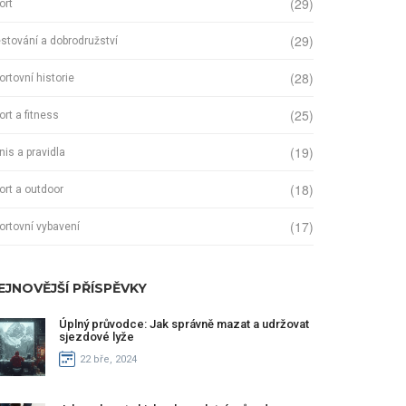
(29)
ort
(29)
stování a dobrodružství
(28)
ortovní historie
(25)
ort a fitness
(19)
nis a pravidla
(18)
ort a outdoor
(17)
ortovní vybavení
EJNOVĚJŠÍ PŘÍSPĚVKY
Úplný průvodce: Jak správně mazat a udržovat
sjezdové lyže
22 bře, 2024