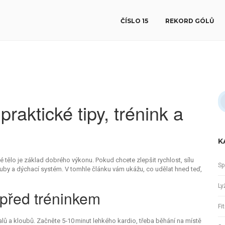
ČÍSLO 15
REKORD GÓLŮ
praktické tipy, trénink a
K
é tělo je základ dobrého výkonu. Pokud chcete zlepšit rychlost, sílu
Sp
ouby a dýchací systém. V tomhle článku vám ukážu, co udělat hned teď,
Ly
o před tréninkem
Fi
alů a kloubů. Začněte 5‑10 minut lehkého kardio, třeba běhání na místě