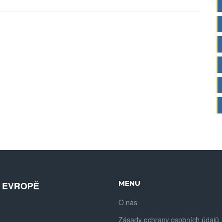
MENU
V EVROPĚ
O nás
Zásady ochrany osobních údajů