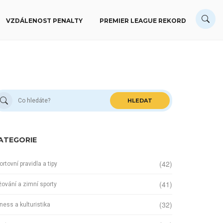
VZDÁLENOST PENALTY
PREMIER LEAGUE REKORD
HLEDAT
ATEGORIE
(42)
ortovní pravidla a tipy
(41)
žování a zimní sporty
(32)
tness a kulturistika