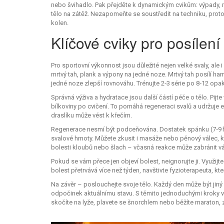
nebo švihadlo. Pak přejděte k dynamickým cvikům: výpady, r
tělo na zátěž. Nezapomeňte se soustředit na techniku, pro
kolen.
Klíčové cviky pro posílení
Pro sportovní výkonnost jsou důležité nejen velké svaly, ale 
mrtvý tah, plank a výpony na jedné noze. Mrtvý tah posílí ha
jedné noze zlepší rovnováhu. Trénujte 2‑3 série po 8‑12 opa
Správná výživa a hydratace jsou další částí péče o tělo. Pijt
bílkoviny po cvičení. To pomáhá regeneraci svalů a udržuje en
draslíku může vést k křečím.
Regenerace nesmí být podceňována. Dostatek spánku (7‑9 hodi
svalové hmoty. Můžete zkusit i masáže nebo pěnový válec, kte
bolesti kloubů nebo šlach – včasná reakce může zabránit v
Pokud se vám přece jen objeví bolest, neignorujte ji. Využij
bolest přetrvává více než týden, navštivte fyzioterapeuta, kte
Na závěr – poslouchejte svoje tělo. Každý den může být jiný
odpočinek aktuálnímu stavu. S těmito jednoduchými kroky v
skočíte na lyže, plavete se šnorchlem nebo běžíte maraton, z