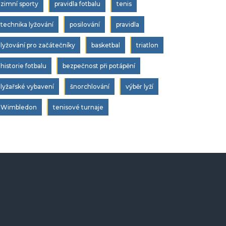
zimní sporty
pravidla fotbalu
tenis
technika lyžování
posilování
pravidla
lyžování pro začátečníky
basketbal
triatlon
historie fotbalu
bezpečnost při potápění
lyžařské vybavení
šnorchlování
výběr lyží
Wimbledon
tenisové turnaje