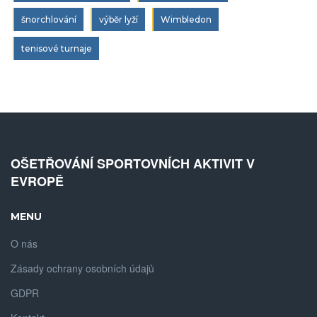
šnorchlování
výběr lyží
Wimbledon
tenisové turnaje
OŠETŘOVÁNÍ SPORTOVNÍCH AKTIVIT V
EVROPĚ
MENU
O nás
Zásady ochrany osobních údajů
GDPR