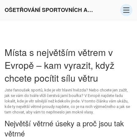
OŠETŘOVÁNÍ SPORTOVNÍCH AKTIVIT V EVROPĚ
Místa s největším větrem v
Evropě – kam vyrazit, když
chcete pocítit sílu větru
Jste fanoušek sportů, kde je vítr hlavní hvězda? Nebo chcete jen zažít,
jak se vám do tváře vlíží čerstvá jarní bouřka? V Evropě najdete řadu
lokalit, kde je vítr silnější než kdekoliv jinde. V tomto článku vám ukážu,
kde ty největší větrné proudy najdete, co je na nich výjimečného a jak se
tam chovat, aby vám to nepřineslo jen mokré vlasy.
Největší větrné úseky a proč jsou tak
větrné