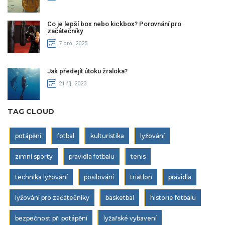
Co je lepší box nebo kickbox? Porovnání pro
začátečníky
7 pro, 2025
Jak předejít útoku žraloka?
21 říj, 2023
TAG CLOUD
potápění
fotbal
kulturistika
lyžování
zimní sporty
pravidla fotbalu
tenis
technika lyžování
posilování
triatlon
pravidla
lyžování pro začátečníky
basketbal
historie fotbalu
bezpečnost při potápění
lyžařské vybavení