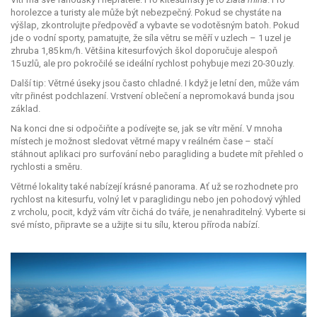
horolezce a turisty ale může být nebezpečný. Pokud se chystáte na
výšlap, zkontrolujte předpověď a vybavte se vodotěsným batoh. Pokud
jde o vodní sporty, pamatujte, že síla větru se měří v uzlech – 1 uzel je
zhruba 1,85 km/h. Většina kitesurfových škol doporučuje alespoň
15 uzlů, ale pro pokročilé se ideální rychlost pohybuje mezi 20‑30 uzly.
Další tip: Větrné úseky jsou často chladné. I když je letní den, může vám
vítr přinést podchlazení. Vrstvení oblečení a nepromokavá bunda jsou
základ.
Na konci dne si odpočiňte a podívejte se, jak se vítr mění. V mnoha
místech je možnost sledovat větrné mapy v reálném čase – stačí
stáhnout aplikaci pro surfování nebo paragliding a budete mít přehled o
rychlosti a směru.
Větrné lokality také nabízejí krásné panorama. Ať už se rozhodnete pro
rychlost na kitesurfu, volný let v paraglidingu nebo jen pohodový výhled
z vrcholu, pocit, když vám vítr čichá do tváře, je nenahraditelný. Vyberte si
své místo, připravte se a užijte si tu sílu, kterou příroda nabízí.