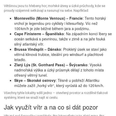
Většinou jsou to hřebeny hor, mořské útesy a úzké průchody, kde se
proudy vzájemně setkávají a nasunují na sebe. Například:
Montevellio (Monte Ventoux) – Francie
: Tento horský
vrchol je legendou pro cyklisty i kitesurfisty. Víc než
100 km/h je zde běžné během jara a podzimu.
Cape Finisterre – Španělsko
: Na západním konci Ibery se
oceán setkává s pevninou, takže v zimě a na jaře fouká
silný atlantský vítr.
Brussa Vindsplit – Dánsko
: Prokletý úsek se staví jako
větrná klinová trubice, ideální pro windsurf a plachtové
letadlo.
Zlatý Lýs (St. Gotthard Pass) – Švýcarsko
: Vysoká
nadmořská výška a úzký průsmyk dělají z tohoto místa
otřesný větrný tunel.
Skye – Skotské ostrovy
: Těsně u pobřeží Atlantiku
můžete zažít „horký vítr“, který vyrůstá až do 120 km/h.
Všechny tyhle lokality sdílí jedno – otevřený prostor a rozdílné tlakové
systémy, které se snaží najít si cestu.
Jak využít vítr a na co si dát pozor
Vítr má své fanoušky i nepřátele. Pro kitesurfisty je to
zlatá mina
. Pro