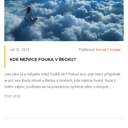
Tomáš Chládek
zář 21, 2023
Publikoval
KDE NEJVICE FOUKA V ŘECKU?
Jste jako já a milujete, když fouká vítr? Pokud ano, pak tento příspěvek
je pro vás. Budu mluvit o Řecku a místech, kde nejvíce fouká. Ryze z
mého zájmu, podívám se na průměrnou rychlost větru v různých
oblastech Řecka a porovnám je. Připravte se tedy na cestu plnou větru a
ČÍST VÍCE
dobrodružství. Nadchněte se pro tyto fascinující fakty se mnou!