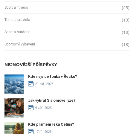
(25)
Sport a fitness
(19)
Tenis a pravidla
(18)
Sport a outdoor
(18)
Sportovní vybavení
NEJNOVĚJŠÍ PŘÍSPĚVKY
Kde nejvice fouka v Řecku?
21 zář, 2023
Jak vybrat Slalomove lyže?
9 zář, 2023
Kde pramení řeka Cetina?
17 říj, 2023