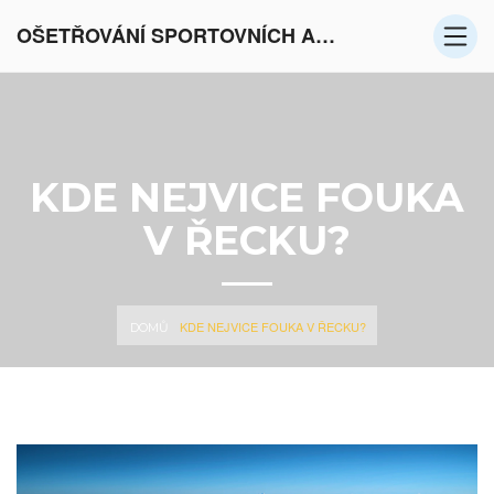
OŠETŘOVÁNÍ SPORTOVNÍCH AKTIVIT V EVROPĚ
KDE NEJVICE FOUKA
V ŘECKU?
KDE NEJVICE FOUKA V ŘECKU?
DOMŮ