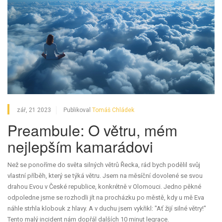
zář, 21 2023
Publikoval
Tomáš Chládek
Preambule: O větru, mém
nejlepším kamarádovi
Než se ponoříme do světa silných větrů Řecka, rád bych podělil svůj
vlastní příběh, který se týká větru. Jsem na měsíční dovolené se svou
drahou Evou v České republice, konkrétně v Olomouci. Jedno pěkné
odpoledne jsme se rozhodli jít na procházku po městě, kdy u mě Eva
náhle strhla klobouk z hlavy. A v duchu jsem vykřikl: "Ať žijí silné větry!"
Tento malý incident nám dopřál dalších 10 minut legrace.