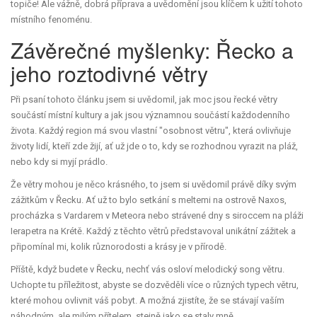
topiče! Ale vážně, dobrá příprava a uvědomění jsou klíčem k užití tohoto
místního fenoménu.
Závěrečné myšlenky: Řecko a
jeho roztodivné větry
Při psaní tohoto článku jsem si uvědomil, jak moc jsou řecké větry
součástí místní kultury a jak jsou významnou součástí každodenního
života. Každý region má svou vlastní "osobnost větru", která ovlivňuje
životy lidí, kteří zde žijí, ať už jde o to, kdy se rozhodnou vyrazit na pláž,
nebo kdy si myjí prádlo.
Že větry mohou je něco krásného, to jsem si uvědomil právě díky svým
zážitkům v Řecku. Ať už to bylo setkání s meltemi na ostrově Naxos,
procházka s Vardarem v Meteora nebo strávené dny s siroccem na pláži
Ierapetra na Krétě. Každý z těchto větrů představoval unikátní zážitek a
připomínal mi, kolik různorodosti a krásy je v přírodě.
Příště, když budete v Řecku, nechť vás osloví melodický song větru.
Uchopte tu příležitost, abyste se dozvěděli více o různých typech větru,
které mohou ovlivnit váš pobyt. A možná zjistíte, že se stávají vaším
náhodným, ale milým přítelem, stejně jako se staly mně.