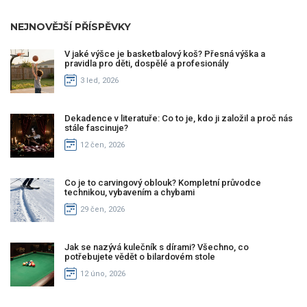
NEJNOVĚJŠÍ PŘÍSPĚVKY
V jaké výšce je basketbalový koš? Přesná výška a
pravidla pro děti, dospělé a profesionály
3 led, 2026
Dekadence v literatuře: Co to je, kdo ji založil a proč nás
stále fascinuje?
12 čen, 2026
Co je to carvingový oblouk? Kompletní průvodce
technikou, vybavením a chybami
29 čen, 2026
Jak se nazývá kulečník s dírami? Všechno, co
potřebujete vědět o bilardovém stole
12 úno, 2026