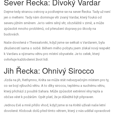
Sever Řecka: Divoký Vardar
Dejme tedy stranou ostrovy a podívejme se na sever Řecka. Tady už není
jen o meltemi. Tady nám dominuje vítr zvaný Vardar, který fouká od
severu jižním směrem. Je to velmi silný vítr, obzvláště v zimě, a může
způsobit mnoho problémů, od přerušení dopravy po škody na
budovách.
Naše dovolená v Thessaloniki, když jsme se setkali s Vardarem, byla
zkušeností sama o sobě. Během mého pobytu jsem získal nový respekt
k Vardaru a významu větru pro místní obyvatele. Je to celek, který
ovlivňuje každodenní život lidí.
Jih Řecka: Ohnivý Sirocco
Jízda na jih, Rethymno, Kréta se může stát nebezpečným místem pro ty,
co se bojí výbuchů větru. A to díky siroccu, teplému a suchému větru,
který přichází z pouště Sahara. Může způsobit extrémní vlny tepla a
občas vést k požárům. Opět platí, že je důležité být připraven.
Jednou Evě a mně přišlo vhod, když jsme si na Krétě užívali naše letní
dovolené. Klobouk dolů před tímto větrem, který z nás udělal opravdové