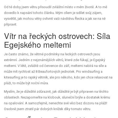
Od té doby jsem větru přisoudil zvláštní místo v mém životě. A to mě
dovedlo k napsání tohoto článku. Mým cílem je sdílet svůj zájem,
vysvětlit, jak mohou větry ovlivnit vaši návštěvu Řecka a jak se na ně
připravit.
Vítr na řeckých ostrovech: Síla
Egejského meltemi
Je často známo, že větrné podmínky na řeckých ostrovech jsou
extrémní. Jedním z nejznámějších větrů, které zde fúkají, je Egejský
meltemi. V létě, zvláště od července do září, meltemi nabírá na síle a
může mít rychlost až 8 Beaufortových jednotek. Pro windsurfing a
kitesurfing je to rajský větrník, ale pro někoho, kdo jen chce relaxovat na
pláži, to může být noční můra.
Myslím, že je důležité zdůraznit, jak důležité je být připraven na těchto
oblastech. Nezapomeňte na klobouk, sluneční brýle a dostatek krému
na opalování. A samozřejmě, nenechte své věci bez dozoru na pláži!
Osobně jsem ztratil pár dobrých knížek díky tomuto větru.