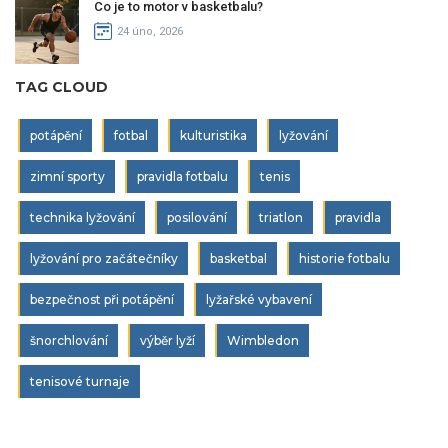
Co je to motor v basketbalu?
24 úno, 2026
TAG CLOUD
potápění
fotbal
kulturistika
lyžování
zimní sporty
pravidla fotbalu
tenis
technika lyžování
posilování
triatlon
pravidla
lyžování pro začátečníky
basketbal
historie fotbalu
bezpečnost při potápění
lyžařské vybavení
šnorchlování
výběr lyží
Wimbledon
tenisové turnaje