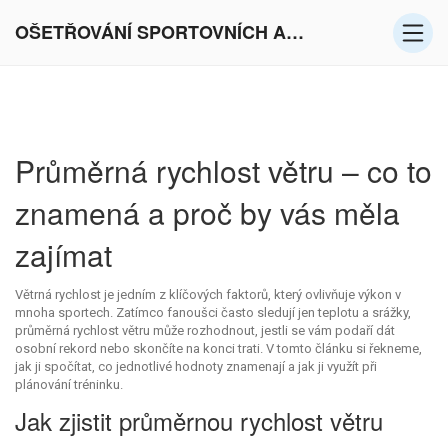
OŠETŘOVÁNÍ SPORTOVNÍCH AKTIVIT V EVROPĚ
Průměrná rychlost větru – co to
znamená a proč by vás měla
zajímat
Větrná rychlost je jedním z klíčových faktorů, který ovlivňuje výkon v
mnoha sportech. Zatímco fanoušci často sledují jen teplotu a srážky,
průměrná rychlost větru může rozhodnout, jestli se vám podaří dát
osobní rekord nebo skončíte na konci trati. V tomto článku si řekneme,
jak ji spočítat, co jednotlivé hodnoty znamenají a jak ji využít při
plánování tréninku.
Jak zjistit průměrnou rychlost větru