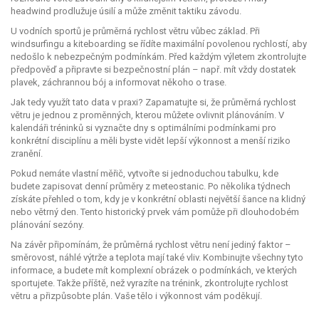
headwind prodlužuje úsilí a může změnit taktiku závodu.
U vodních sportů je průměrná rychlost větru vůbec základ. Při
windsurfingu a kiteboarding se řídíte maximální povolenou rychlostí, aby
nedošlo k nebezpečným podmínkám. Před každým výletem zkontrolujte
předpověď a připravte si bezpečnostní plán – např. mít vždy dostatek
plavek, záchrannou bój a informovat někoho o trase.
Jak tedy využít tato data v praxi? Zapamatujte si, že průměrná rychlost
větru je jednou z proměnných, kterou můžete ovlivnit plánováním. V
kalendáři tréninků si vyznačte dny s optimálními podmínkami pro
konkrétní disciplínu a měli byste vidět lepší výkonnost a menší riziko
zranění.
Pokud nemáte vlastní měřič, vytvořte si jednoduchou tabulku, kde
budete zapisovat denní průměry z meteostanic. Po několika týdnech
získáte přehled o tom, kdy je v konkrétní oblasti největší šance na klidný
nebo větrný den. Tento historický prvek vám pomůže při dlouhodobém
plánování sezóny.
Na závěr připomínám, že průměrná rychlost větru není jediný faktor –
směrovost, náhlé výtrže a teplota mají také vliv. Kombinujte všechny tyto
informace, a budete mít komplexní obrázek o podmínkách, ve kterých
sportujete. Takže příště, než vyrazíte na trénink, zkontrolujte rychlost
větru a přizpůsobte plán. Vaše tělo i výkonnost vám poděkují.