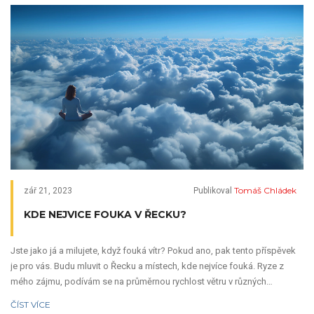
Tomáš Chládek
zář 21, 2023
Publikoval
KDE NEJVICE FOUKA V ŘECKU?
Jste jako já a milujete, když fouká vítr? Pokud ano, pak tento příspěvek
je pro vás. Budu mluvit o Řecku a místech, kde nejvíce fouká. Ryze z
mého zájmu, podívám se na průměrnou rychlost větru v různých
oblastech Řecka a porovnám je. Připravte se tedy na cestu plnou větru a
ČÍST VÍCE
dobrodružství. Nadchněte se pro tyto fascinující fakty se mnou!