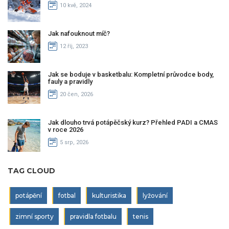
10 kvě, 2024
Jak nafouknout míč?
12 říj, 2023
Jak se boduje v basketbalu: Kompletní průvodce body,
fauly a pravidly
20 čen, 2026
Jak dlouho trvá potápěčský kurz? Přehled PADI a CMAS
v roce 2026
5 srp, 2026
TAG CLOUD
potápění
fotbal
kulturistika
lyžování
zimní sporty
pravidla fotbalu
tenis