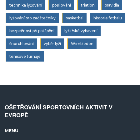
technika lyžování
posilování
triatlon
pravidla
lyžování pro začátečníky
basketbal
historie fotbalu
bezpečnost při potápění
lyžařské vybavení
šnorchlování
výběr lyží
Wimbledon
tenisové turnaje
OŠETŘOVÁNÍ SPORTOVNÍCH AKTIVIT V
EVROPĚ
MENU