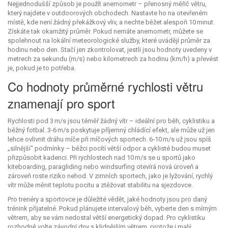
Nejjednodušší způsob je použít anemometr – přenosný měřič větru,
který najdete v outdoorových obchodech. Nastavte ho na otevřeném
místě, kde není žádný překážkový vliv, a nechte běžet alespoň 10 minut.
Získáte tak okamžitý průměr. Pokud nemáte anemometr, můžete se
spolehnout na lokální meteorologické služby, které uvádějí průměr za
hodinu nebo den. Stačí jen zkontrolovat, jestli jsou hodnoty uvedeny v
metrech za sekundu (m/s) nebo kilometrech za hodinu (km/h) a převést
je, pokud je to potřeba.
Co hodnoty průměrné rychlosti větru
znamenají pro sport
Rychlosti pod 3 m/s jsou téměř žádný vítr – ideální pro běh, cyklistiku a
běžný fotbal. 3‑6 m/s poskytuje příjemný chládící efekt, ale může už jen
lehce ovlivnit dráhu míče při míčových sportech. 6‑10 m/s už jsou spíš
„silnější“ podmínky – běžci pocítí větší odpor a cyklisté budou muset
přizpůsobit kadenci. Při rychlostech nad 10 m/s se u sportů jako
kiteboarding, paragliding nebo windsurfing otevírá nová úroveň a
zároveň roste riziko nehod. V zimních sportech, jako je lyžování, rychlý
vítr může měnit teplotu pocitu a ztěžovat stabilitu na sjezdovce.
Pro trenéry a sportovce je důležité vědět, jaké hodnoty jsou pro daný
trénink přijatelné. Pokud plánujete intervalový běh, vyberte den s mírným
větrem, aby se vám nedostal větší energetický dopad. Pro cyklistiku
rozhodně volte závodní dny s klidnějším větrem, protože i malý