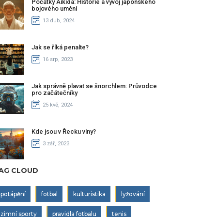
Počátky Aikida: Historie a vývoj japonského
bojového umění
13 dub, 2024
Jak se říká penalte?
16 srp, 2023
Jak správně plavat se šnorchlem: Průvodce
pro začátečníky
25 kvě, 2024
Kde jsou v Řecku vlny?
3 zář, 2023
AG CLOUD
potápění
fotbal
kulturistika
lyžování
zimní sporty
pravidla fotbalu
tenis