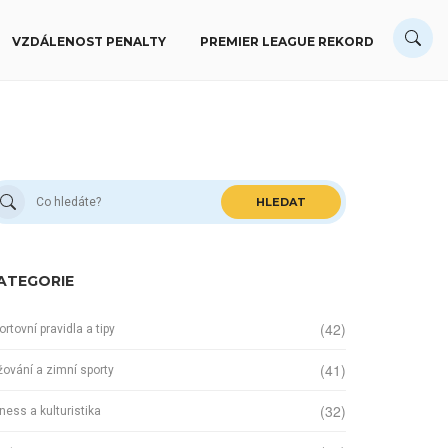
VZDÁLENOST PENALTY
PREMIER LEAGUE REKORD
HLEDAT
ATEGORIE
(42)
ortovní pravidla a tipy
(41)
žování a zimní sporty
(32)
tness a kulturistika