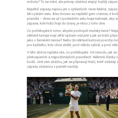
vrcholu? To se mění, ale princip zůstává stejný: každý zápa
Největší zápasy nejsou jen o výsledcích.
Isner-Mahut
,
zápas 
68 v pátém setu
. Also known as
nejdelší gem v tenise
, it b
pravidla – dnes se už v posledním setu hraje tiebreak, aby 
zápase, kde hráči hrají do únavy, je něco z toho dne.
Co potřebujete k tomu, abyste pochopili mužský tenis? Nejen
některé turnaje mají větší význam než jiné a jak se hráči připr
jako v ženském tenise? Nebo že některé kurtové povrchy moho
pro každého, kdo chce vědět, proč někdo vyhrál, a proč něk
V této sbírce najdete vše, co potřebujete. Od návodu, jak se
překvapeních a nejpodivnějších pravidlech. Některé články vás
bodů. Jiné vám ukážou, jak se připravují hráči, kteří zvládají 
zápasy zůstanou v paměti navždy.