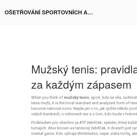
OŠETŘOVÁNÍ SPORTOVNÍCH AKTIVIT V EVROPĚ
Mužský tenis: pravidl
za každým zápasem
When you think of
mužský tenis
,
sport, kde se síla, rychl
tenis mužů
, it is the most watched and analyzed form of ten
become national icons.
Nejde jen o to, jak rychle někdo po
celých kariérách, o milionech eur a o tom, kdo bude v histor
Podkladem pro všechno je
ATP žebříček
,
systém, který každ
turnajích
. Also known as
tenisový žebříček
, it doesn’t just 
mental game. Kdo vyhraje Wimbledon, nejen získá trofej, ale 