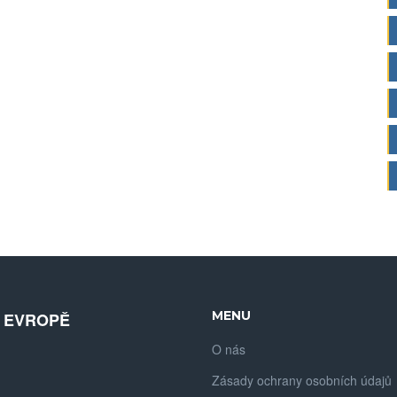
MENU
V EVROPĚ
O nás
Zásady ochrany osobních údajů