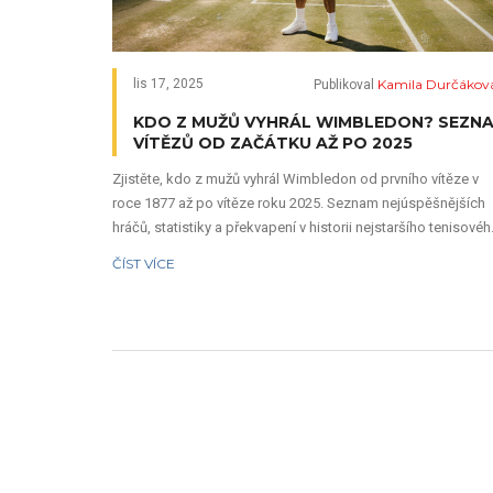
Kamila Durčákov
lis 17, 2025
Publikoval
KDO Z MUŽŮ VYHRÁL WIMBLEDON? SEZN
VÍTĚZŮ OD ZAČÁTKU AŽ PO 2025
Zjistěte, kdo z mužů vyhrál Wimbledon od prvního vítěze v
roce 1877 až po vítěze roku 2025. Seznam nejúspěšnějších
hráčů, statistiky a překvapení v historii nejstaršího tenisové
turnaje na světě.
ČÍST VÍCE