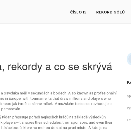
ČÍSLO 15
REKORD GÓLŮ
a, rekordy a co se skrývá
K
ost a psychika měří v sekundách a bodech
. Also known as
profesionální
Sp
nis in Europe, with tournaments that draw millions and players who
dá nebo jak tvrdě zasáhne míček. V mužském tenise se rozhoduje o
Ly
ii pamatován.
ý týden přepisuje pořadí nejlepších hráčů na základě výsledků v
Fi
rank players—it shapes their schedules, their sponsors, and even their
i tisíce bodů, které ho mohou dostat na první místo. A kdo je na