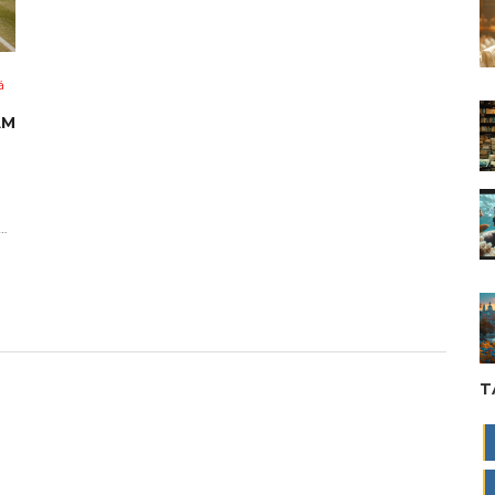
á
AM
ho
T