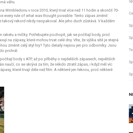
Sp
s má váhu.
na Wimbledonu v roce 2010, který trval více než 11 hodin a skončil 70-
Ce
roke every rule of what was thought possible. Tento zápas změnil
se takový rekord nikdy neopakoval. Ale jeho duch zůstává. V každém
Sp
 raketu a míčky. Potřebujete pochopit, jak se počítají body, proč
Sp
avují na zápasy, které mohou trvat celé dny. Víte, že výška sítě je stejná
u změnit celý styl hry? Tyto detaily nejsou jen pro odborníky. Jsou
Te
do prohrál.
 počítají body v ATP, až po příběhy o nejdelších zápasech, největších
Sp
 naučí, co se skrývá za tím, že někdo ztratil zápas, i když měl víc
zápasy, které trvají déle než film. A některé jen řeknou, proč některé
Sp
N