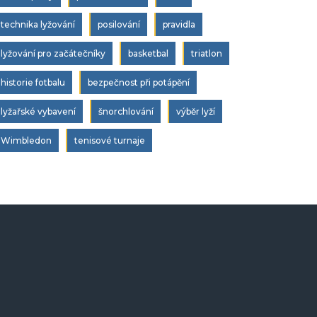
technika lyžování
posilování
pravidla
lyžování pro začátečníky
basketbal
triatlon
historie fotbalu
bezpečnost při potápění
lyžařské vybavení
šnorchlování
výběr lyží
Wimbledon
tenisové turnaje