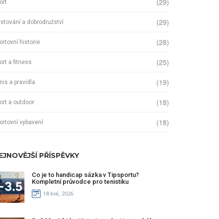
(29)
ort
(29)
stování a dobrodružství
(28)
ortovní historie
(25)
ort a fitness
(19)
nis a pravidla
(18)
ort a outdoor
(18)
ortovní vybavení
EJNOVĚJŠÍ PŘÍSPĚVKY
Co je to handicap sázka v Tipsportu?
Kompletní průvodce pro tenistiku
18 kvě, 2026