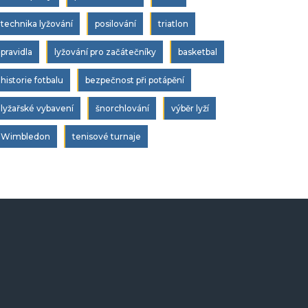
technika lyžování
posilování
triatlon
pravidla
lyžování pro začátečníky
basketbal
historie fotbalu
bezpečnost při potápění
lyžařské vybavení
šnorchlování
výběr lyží
Wimbledon
tenisové turnaje