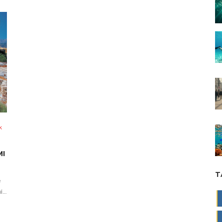
k
MI
T
é
i