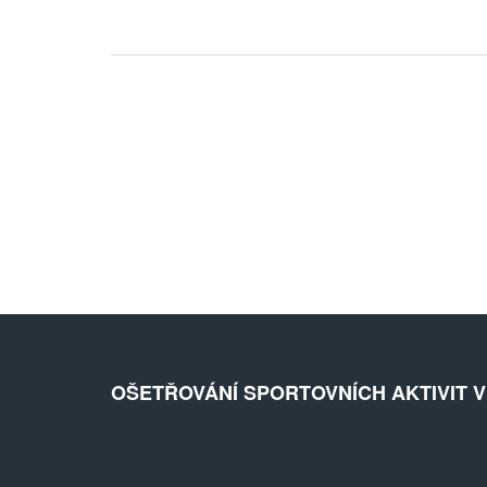
včetně nejlepších časů pro návštěvu a doporučení na zajím
místa v okolí.
OŠETŘOVÁNÍ SPORTOVNÍCH AKTIVIT 