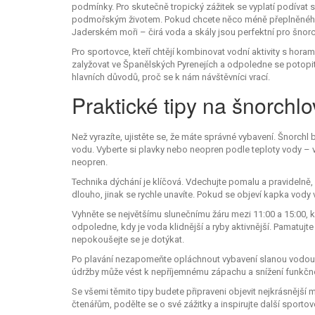
podmínky. Pro skutečně tropický zážitek se vyplatí podívat 
podmořským životem. Pokud chcete něco méně přeplněného, 
Jaderském moři – čirá voda a skály jsou perfektní pro šnorc
Pro sportovce, kteří chtějí kombinovat vodní aktivity s hora
zalyžovat ve Španělských Pyrenejích a odpoledne se potopit
hlavních důvodů, proč se k nám návštěvníci vrací.
Praktické tipy na šnorchlo
Než vyrazíte, ujistěte se, že máte správné vybavení. Šnorc
vodu. Vyberte si plavky nebo neopren podle teploty vody – 
neopren.
Technika dýchání je klíčová. Vdechujte pomalu a pravidelně, v
dlouho, jinak se rychle unavíte. Pokud se objeví kapka vody v
Vyhněte se největšímu slunečnímu žáru mezi 11:00 a 15:00, kd
odpoledne, kdy je voda klidnější a ryby aktivnější. Pamatujte
nepokoušejte se je dotýkat.
Po plavání nezapomeňte opláchnout vybavení slanou vodou a
údržby může vést k nepříjemnému zápachu a snížení funkčno
Se všemi těmito tipy budete připraveni objevit nejkrásnější m
čtenářům, podělte se o své zážitky a inspirujte další sportov