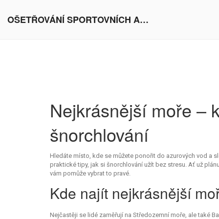
OŠETŘOVÁNÍ SPORTOVNÍCH AKTIVIT V EVROPĚ
Nejkrásnější moře – kd
šnorchlování
Hledáte místo, kde se můžete ponořit do azurových vod a 
praktické tipy, jak si šnorchlování užít bez stresu. Ať už pl
vám pomůže vybrat to pravé.
Kde najít nejkrásnější mo
Nejčastěji se lidé zaměřují na Středozemní moře, ale také B