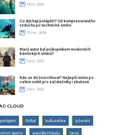
18 lis, 2023
Co dýchají potápěči? Od kompresovaného
vzduchu po technické směsi
19 čec, 2026
Který autor byl průkopníkem moderních
básnických směrů?
2 pro, 2025
Kde se dá šnorchlovat? Nejlepší místa po
celém světě pro začátečníky i zkušené
6 bře, 2026
AG CLOUD
potápění
fotbal
kulturistika
lyžování
zimní sporty
pravidla fotbalu
tenis