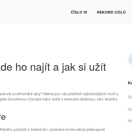
ČÍSLO 15
REKORD GÓLŮ
e ho najít a jak si užít
K
sledovat podmořské ryby? Máme pro vás přehled nejkrásnějších moří a
Sp
ánujete dovolenou v Evropě nebo sníte o exotické destinaci, tato stránka
Ly
ře
Fi
altského pobřeží a částečně i Jaderské moře nabízí překvapivé