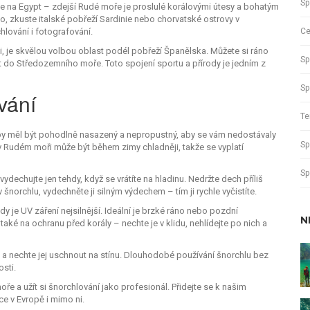
Sp
se na Egypt – zdejší Rudé moře je proslulé korálovými útesy a bohatým
zkuste italské pobřeží Sardinie nebo chorvatské ostrovy v
Ce
hlování i fotografování.
mi, je skvělou volbou oblast podél pobřeží Španělska. Můžete si ráno
Sp
 do Středozemního moře. Toto spojení sportu a přírody je jedním z
Sp
vání
Te
hl by měl být pohodlně nasazený a nepropustný, aby se vám nedostávaly
Sp
v Rudém moři může být během zimy chladněji, takže se vyplatí
Sp
ydechujte jen tehdy, když se vrátíte na hladinu. Nedržte dech příliš
 šnorchlu, vydechněte ji silným výdechem – tím ji rychle vyčistíte.
y je UV záření nejsilnější. Ideální je brzké ráno nebo pozdní
N
 také na ochranu před korály – nechte je v klidu, nehlídejte po nich a
 nechte jej uschnout na stínu. Dlouhodobé používání šnorchlu bez
sti.
oře a užít si šnorchlování jako profesionál. Přidejte se k našim
ce v Evropě i mimo ni.