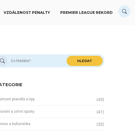
VZDÁLENOST PENALTY
PREMIER LEAGUE REKORD
HLEDAT
ATEGORIE
(43)
ortovní pravidla a tipy
(41)
žování a zimní sporty
(32)
tness a kulturistika