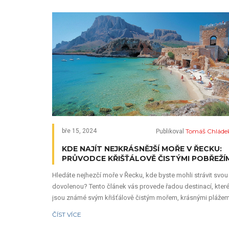
Tomáš Chláde
bře 15, 2024
Publikoval
KDE NAJÍT NEJKRÁSNĚJŠÍ MOŘE V ŘECKU:
PRŮVODCE KŘIŠŤÁLOVĚ ČISTÝMI POBŘEŽÍ
Hledáte nejhezčí moře v Řecku, kde byste mohli strávit svou
dovolenou? Tento článek vás provede řadou destinací, kter
jsou známé svým křišťálově čistým mořem, krásnými plážem
a fascinujícím podmořským životem. Nabízí užitečné tipy a
ČÍST VÍCE
doporučení, jak si užít tyto malebné lokality na maximum,