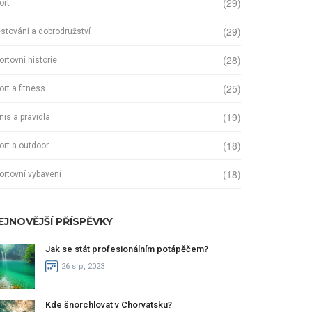
(29)
ort
(29)
stování a dobrodružství
(28)
ortovní historie
(25)
ort a fitness
(19)
nis a pravidla
(18)
ort a outdoor
(18)
ortovní vybavení
EJNOVĚJŠÍ PŘÍSPĚVKY
Jak se stát profesionálním potápěčem?
26 srp, 2023
Kde šnorchlovat v Chorvatsku?