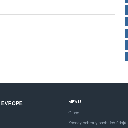
avá
MENU
V EVROPĚ
O nás
Zásady ochrany osobních údajů