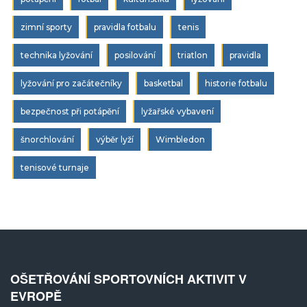
zimní sporty
pravidla fotbalu
tenis
technika lyžování
posilování
triatlon
pravidla
lyžování pro začátečníky
basketbal
historie fotbalu
bezpečnost při potápění
lyžařské vybavení
šnorchlování
výběr lyží
Wimbledon
tenisové turnaje
OŠETŘOVÁNÍ SPORTOVNÍCH AKTIVIT V
EVROPĚ