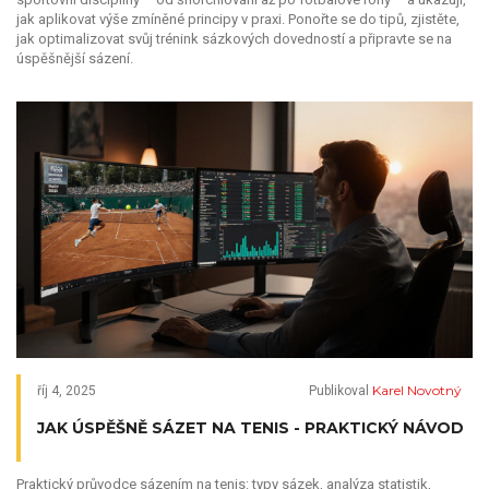
jak aplikovat výše zmíněné principy v praxi. Ponořte se do tipů, zjistěte,
jak optimalizovat svůj trénink sázkových dovedností a připravte se na
úspěšnější sázení.
Karel Novotný
říj 4, 2025
Publikoval
JAK ÚSPĚŠNĚ SÁZET NA TENIS - PRAKTICKÝ NÁVOD
Praktický průvodce sázením na tenis: typy sázek, analýza statistik,