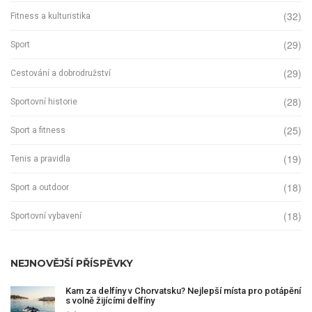
(32)
Fitness a kulturistika
(29)
Sport
(29)
Cestování a dobrodružství
(28)
Sportovní historie
(25)
Sport a fitness
(19)
Tenis a pravidla
(18)
Sport a outdoor
(18)
Sportovní vybavení
NEJNOVĚJŠÍ PŘÍSPĚVKY
Kam za delfíny v Chorvatsku? Nejlepší místa pro potápění
s volně žijícími delfíny