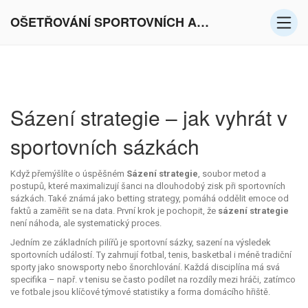
OŠETŘOVÁNÍ SPORTOVNÍCH AKTIVIT V EVROPĚ
Sázení strategie – jak vyhrát v
sportovních sázkách
Když přemýšlíte o úspěšném
Sázení strategie
,
soubor metod a
postupů, které maximalizují šanci na dlouhodobý zisk při sportovních
sázkách
. Také známá jako
betting strategy
, pomáhá oddělit emoce od
faktů a zaměřit se na data. První krok je pochopit, že
sázení strategie
není náhoda, ale systematický proces.
Jedním ze základních pilířů je
sportovní sázky
,
sazení na výsledek
sportovních událostí
. Ty zahrnují fotbal, tenis, basketbal i méně tradiční
sporty jako snowsporty nebo šnorchlování. Každá disciplína má svá
specifika – např. v tenisu se často podílet na rozdíly mezi hráči, zatímco
ve fotbale jsou klíčové týmové statistiky a forma domácího hřiště.