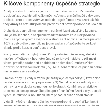
Klíčové komponenty úspěšné strategie
Analýza statistik představuje první úroveň rafinovanosti. Zkoumáte
poslední zápasy, historii vzájemných střetnutí, zranění hráčů a dokonce
počasí. Tento proces
zahrnuje
sběr dat, jejich filtraci a vyvození závěrů –
tedy
analýza statistik
pomáhá předpovídat pravděpodobnost události.
Druhá část,
bankroll management
,
správné řízení sázejícího kapitálu
,
určuje, kolik peněz je bezpečné vsadit v každém kole. Bez pevného
plánu se rychle vyčerpá rozpočet a ztrácí se disciplína. Přijměte pravidlo
1‑2 % z celkového bankrollu na jednu sázku a přizpůsobujte velikost
vkladu podle kurzu a confidence levelu.
Kurzy jsou další nezbytný prvek.
Kurzy
odrážejí tržní názory, ale také
nabízejí příležitosti k hodnotovému sázení. Když najdete rozdíl mezi
vlastní pravděpodobností a nabídkou bookmakerů, můžete získat
pozitivní očekávanou hodnotu (EV). To je jedna z hlavních přínosů dobře
nastavené
sázení strategie
.
Praktické tipy: 1) Vždy si zapisujte sázky a jejich výsledky; 2) Pravidelně
revidujte výkon a upravujte parametry; 3) Nepřekračujte své limity ani po
sérii výher – výsledky se mohou rychle obrátit. Kombinace analytické
preciznosti, disciplinovaného přístupu k finančnímu řízení a chytrosti při
výběru kurzů tvoří silnou triádu, která přináší dlouhodobou stabilitu.
V dalším výběru naleznete články, které podrobně rozebírají konkrétní
sportovní disciplíny – od šnorchlování až po fotbalové rohy – a ukazují,