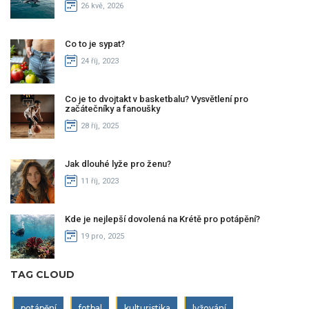
26 kvě, 2026
Co to je sypat?
24 říj, 2023
Co je to dvojtakt v basketbalu? Vysvětlení pro
začátečníky a fanoušky
28 říj, 2025
Jak dlouhé lyže pro ženu?
11 říj, 2023
Kde je nejlepší dovolená na Krétě pro potápění?
19 pro, 2025
TAG CLOUD
potápění
fotbal
kulturistika
lyžování