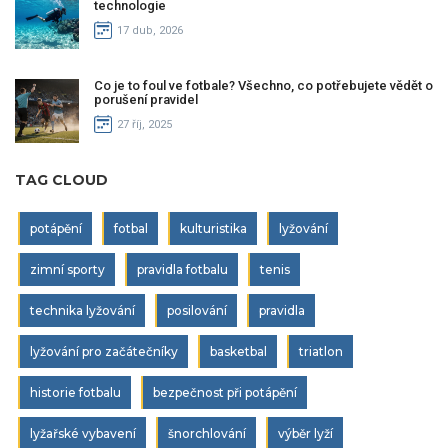
technologie
17 dub, 2026
Co je to foul ve fotbale? Všechno, co potřebujete vědět o
porušení pravidel
27 říj, 2025
TAG CLOUD
potápění
fotbal
kulturistika
lyžování
zimní sporty
pravidla fotbalu
tenis
technika lyžování
posilování
pravidla
lyžování pro začátečníky
basketbal
triatlon
historie fotbalu
bezpečnost při potápění
lyžařské vybavení
šnorchlování
výběr lyží