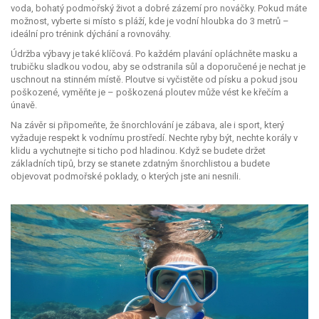
voda, bohatý podmořský život a dobré zázemí pro nováčky. Pokud máte
možnost, vyberte si místo s pláží, kde je vodní hloubka do 3 metrů –
ideální pro trénink dýchání a rovnováhy.
Údržba výbavy je také klíčová. Po každém plavání opláchněte masku a
trubičku sladkou vodou, aby se odstranila sůl a doporučené je nechat je
uschnout na stinném místě. Ploutve si vyčistěte od písku a pokud jsou
poškozené, vyměňte je – poškozená ploutev může vést ke křečím a
únavě.
Na závěr si připomeňte, že šnorchlování je zábava, ale i sport, který
vyžaduje respekt k vodnímu prostředí. Nechte ryby být, nechte korály v
klidu a vychutnejte si ticho pod hladinou. Když se budete držet
základních tipů, brzy se stanete zdatným šnorchlistou a budete
objevovat podmořské poklady, o kterých jste ani nesnili.