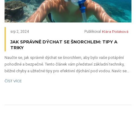
Klára Poláková
srp 2, 2024
Publikoval
JAK SPRÁVNĚ DÝCHAT SE ŠNORCHLEM: TIPY A
TRIKY
Naučte se, jak správně dýchat se šnorchlem, aby bylo vaše potápění
pohodlné a bezpečné. Tento článek vám představí základní techniky,
běžné chyby a užitečné tipy pro efektivní dýchání pod vodou. Navíc se
dozvíte i zajímavosti o šnorchlování, které vás překvapí.
ČÍST VÍCE