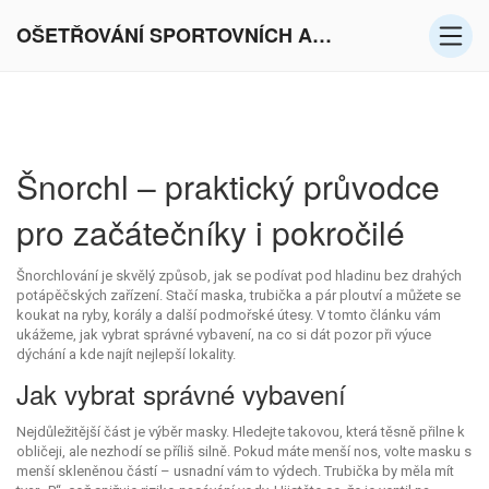
OŠETŘOVÁNÍ SPORTOVNÍCH AKTIVIT V EVROPĚ
Šnorchl – praktický průvodce
pro začátečníky i pokročilé
Šnorchlování je skvělý způsob, jak se podívat pod hladinu bez drahých
potápěčských zařízení. Stačí maska, trubička a pár ploutví a můžete se
koukat na ryby, korály a další podmořské útesy. V tomto článku vám
ukážeme, jak vybrat správné vybavení, na co si dát pozor při výuce
dýchání a kde najít nejlepší lokality.
Jak vybrat správné vybavení
Nejdůležitější část je výběr masky. Hledejte takovou, která těsně přilne k
obličeji, ale nezhodí se příliš silně. Pokud máte menší nos, volte masku s
menší skleněnou částí – usnadní vám to výdech. Trubička by měla mít