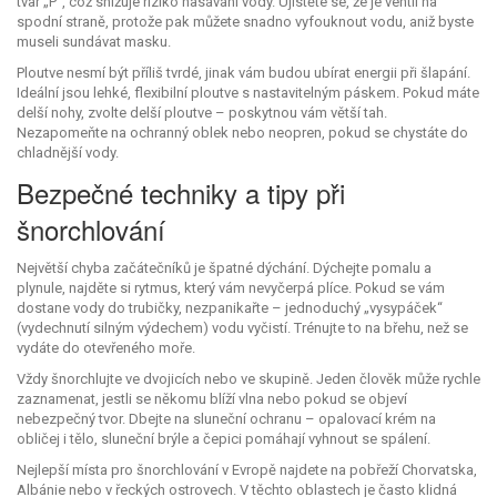
tvar „P“, což snižuje riziko nasávání vody. Ujistěte se, že je ventil na
spodní straně, protože pak můžete snadno vyfouknout vodu, aniž byste
museli sundávat masku.
Ploutve nesmí být příliš tvrdé, jinak vám budou ubírat energii při šlapání.
Ideální jsou lehké, flexibilní ploutve s nastavitelným páskem. Pokud máte
delší nohy, zvolte delší ploutve – poskytnou vám větší tah.
Nezapomeňte na ochranný oblek nebo neopren, pokud se chystáte do
chladnější vody.
Bezpečné techniky a tipy při
šnorchlování
Největší chyba začátečníků je špatné dýchání. Dýchejte pomalu a
plynule, najděte si rytmus, který vám nevyčerpá plíce. Pokud se vám
dostane vody do trubičky, nezpanikařte – jednoduchý „vysypáček“
(vydechnutí silným výdechem) vodu vyčistí. Trénujte to na břehu, než se
vydáte do otevřeného moře.
Vždy šnorchlujte ve dvojicích nebo ve skupině. Jeden člověk může rychle
zaznamenat, jestli se někomu blíží vlna nebo pokud se objeví
nebezpečný tvor. Dbejte na sluneční ochranu – opalovací krém na
obličej i tělo, sluneční brýle a čepici pomáhají vyhnout se spálení.
Nejlepší místa pro šnorchlování v Evropě najdete na pobřeží Chorvatska,
Albánie nebo v řeckých ostrovech. V těchto oblastech je často klidná