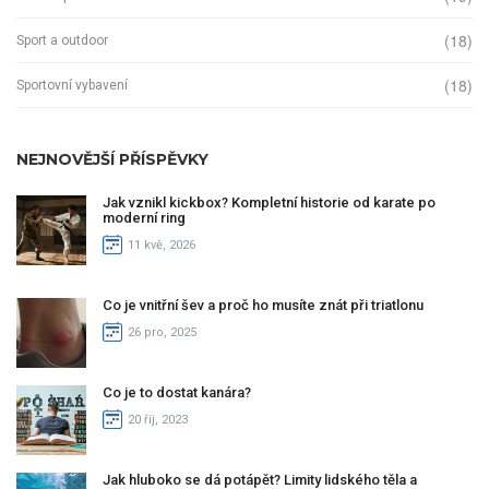
(18)
Sport a outdoor
(18)
Sportovní vybavení
NEJNOVĚJŠÍ PŘÍSPĚVKY
Jak vznikl kickbox? Kompletní historie od karate po
moderní ring
11 kvě, 2026
Co je vnitřní šev a proč ho musíte znát při triatlonu
26 pro, 2025
Co je to dostat kanára?
20 říj, 2023
Jak hluboko se dá potápět? Limity lidského těla a