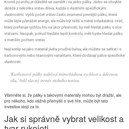
Kromě povrchu je důležité se zaměřit i na jádro pálky. Jádro se obvykle
skládá z několika vrstev dřeva, každá s vlastními specifickými
vlastnostmi. Vyšší počet vrstev často znamená pevnější pálku, která
může lépe přenášet energii, ale může být těžší a méně ovladatelná. Hráč,
který preferuje rychlou hru na úkor přesnosti, by měl hledat pálku s více
vrstvami. Naopak, pokud hledáte lepší kontrolu, měli byste hledat pálku
s menším počtem vrstev.
Nejčastěji se jako materiál jádra používá balsa, ale můžete se setkat i s
karbonovými nebo titanovými variantami, které dodávají pálce specifické
vlastnosti.
'Karbonové pálky nabízejí mimořádnou rychlost a údernou
sílu,' řekl slavný trenér stolního tenisu.
Všimněte si, že pálky s takovými materiály mohou být dražší, ale
pro někoho, kdo vážně přemýšlí o své hře, může být tato
investice stojí za to.
Jak si správně vybrat velikost a
tvar rukojeti