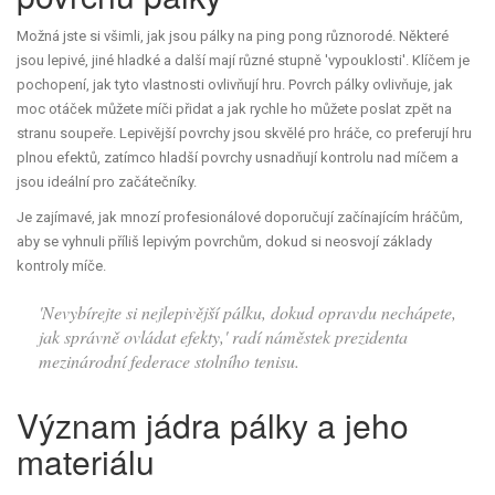
Možná jste si všimli, jak jsou pálky na ping pong různorodé. Některé
jsou lepivé, jiné hladké a další mají různé stupně 'vypouklosti'. Klíčem je
pochopení, jak tyto vlastnosti ovlivňují hru. Povrch pálky ovlivňuje, jak
moc otáček můžete míči přidat a jak rychle ho můžete poslat zpět na
stranu soupeře. Lepivější povrchy jsou skvělé pro hráče, co preferují hru
plnou efektů, zatímco hladší povrchy usnadňují kontrolu nad míčem a
jsou ideální pro začátečníky.
Je zajímavé, jak mnozí profesionálové doporučují začínajícím hráčům,
aby se vyhnuli příliš lepivým povrchům, dokud si neosvojí základy
kontroly míče.
'Nevybírejte si nejlepivější pálku, dokud opravdu nechápete,
jak správně ovládat efekty,' radí náměstek prezidenta
mezinárodní federace stolního tenisu.
Význam jádra pálky a jeho
materiálu