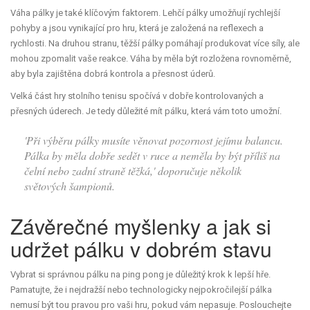
Váha pálky je také klíčovým faktorem. Lehčí pálky umožňují rychlejší
pohyby a jsou vynikající pro hru, která je založená na reflexech a
rychlosti. Na druhou stranu, těžší pálky pomáhají produkovat více síly, ale
mohou zpomalit vaše reakce. Váha by měla být rozložena rovnoměrně,
aby byla zajištěna dobrá kontrola a přesnost úderů.
Velká část hry stolního tenisu spočívá v dobře kontrolovaných a
přesných úderech. Je tedy důležité mít pálku, která vám toto umožní.
'Při výběru pálky musíte věnovat pozornost jejímu balancu.
Pálka by měla dobře sedět v ruce a neměla by být příliš na
čelní nebo zadní straně těžká,' doporučuje několik
světových šampionů.
Závěrečné myšlenky a jak si
udržet pálku v dobrém stavu
Vybrat si správnou pálku na ping pong je důležitý krok k lepší hře.
Pamatujte, že i nejdražší nebo technologicky nejpokročilejší pálka
nemusí být tou pravou pro vaši hru, pokud vám nepasuje. Poslouchejte