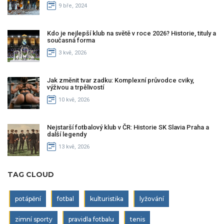
9 bře, 2024
Kdo je nejlepší klub na světě v roce 2026? Historie, tituly a
současná forma
3 kvě, 2026
Jak změnit tvar zadku: Komplexní průvodce cviky,
výživou a trpělivostí
10 kvě, 2026
Nejstarší fotbalový klub v ČR: Historie SK Slavia Praha a
další legendy
13 kvě, 2026
TAG CLOUD
potápění
fotbal
kulturistika
lyžování
zimní sporty
pravidla fotbalu
tenis