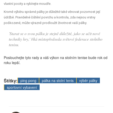
vlastní pocity a vybírejte moudře.
Kromě výběru správné pálky je důležité také věnovat pozornost její
údržbě. Pravidelné čištění povrchu a kontrola, zda nejsou vrstvy
poškozené, může výrazně prodloužit životnost vaší pálky.
'Starat se o svou pálku je stejně důležité, jako se učit nové
techniky hry,' říká místopředseda světové federace stolního
tenisu.
Poslouchejte tyto rady a váš výkon na stolním tenise bude rok od
roku lepší.
Štítky:
ping pong
pálka na stolní tenis
výběr pálky
sportovní vybavení