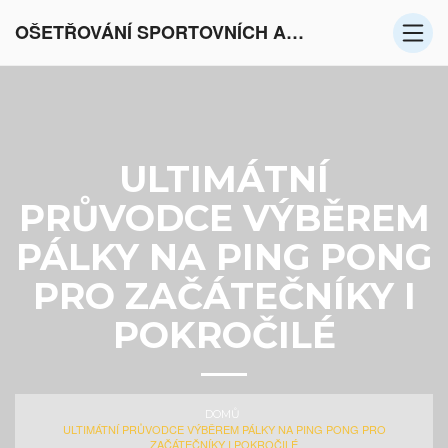
OŠETŘOVÁNÍ SPORTOVNÍCH AKTIVIT V EVROPĚ
ULTIMÁTNÍ
PRŮVODCE VÝBĚREM
PÁLKY NA PING PONG
PRO ZAČÁTEČNÍKY I
POKROČILÉ
DOMŮ
ULTIMÁTNÍ PRŮVODCE VÝBĚREM PÁLKY NA PING PONG PRO
ZAČÁTEČNÍKY I POKROČILÉ