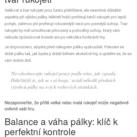
Velikost a tvar rukojeti jsou často přehlížené, ale nesmírně důležité
aspekty při výběru pálky. Někteří hráči preferují tenčí rukojeti pro lepší
pohyb, zatímco jiní preferují robustnější verzi pro pevnější úchop. Tvar
rukojeti by měl umožňovat přirozený a pohodlný úchop, který vám
nebude způsobovat bolesti ani po několika hodinách hry.
Je doporučeno, abyste před nákupem pálku vyzkoušeli. Pokuste se
držet pálku tak, jak byste ji drželi během skutečné hry, a ujistěte se, že se
vám dobře drží.
'Nevyhodnocujte rukojeť pouze podle toho, jak vypadá.
Důležitější je, jak se s ní hraje,' uvádí několik předních
výrobců pálky na svých webových stránkách.
Nezapomeňte, že příliš velká nebo malá rukojeť může negativně
ovlivnit vaši hru.
Balance a váha pálky: klíč k
perfektní kontrole