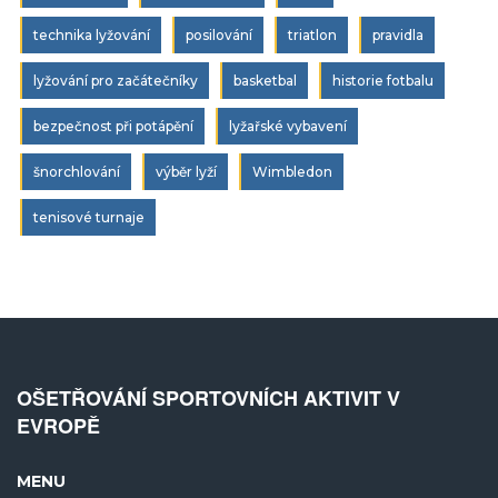
technika lyžování
posilování
triatlon
pravidla
lyžování pro začátečníky
basketbal
historie fotbalu
bezpečnost při potápění
lyžařské vybavení
šnorchlování
výběr lyží
Wimbledon
tenisové turnaje
OŠETŘOVÁNÍ SPORTOVNÍCH AKTIVIT V
EVROPĚ
MENU