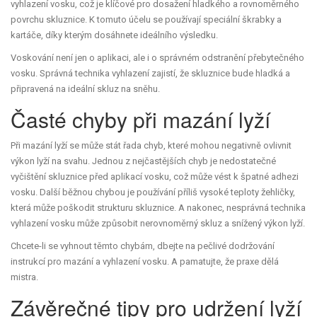
vyhlazení vosku, což je klíčové pro dosažení hladkého a rovnoměrného
povrchu skluznice. K tomuto účelu se používají speciální škrabky a
kartáče, díky kterým dosáhnete ideálního výsledku.
Voskování není jen o aplikaci, ale i o správném odstranění přebytečného
vosku. Správná technika vyhlazení zajistí, že skluznice bude hladká a
připravená na ideální skluz na sněhu.
Časté chyby při mazání lyží
Při mazání lyží se může stát řada chyb, které mohou negativně ovlivnit
výkon lyží na svahu. Jednou z nejčastějších chyb je nedostatečné
vyčištění skluznice před aplikací vosku, což může vést k špatné adhezi
vosku. Další běžnou chybou je používání příliš vysoké teploty žehličky,
která může poškodit strukturu skluznice. A nakonec, nesprávná technika
vyhlazení vosku může způsobit nerovnoměrný skluz a snížený výkon lyží.
Chcete-li se vyhnout těmto chybám, dbejte na pečlivé dodržování
instrukcí pro mazání a vyhlazení vosku. A pamatujte, že praxe dělá
mistra.
Závěrečné tipy pro udržení lyží