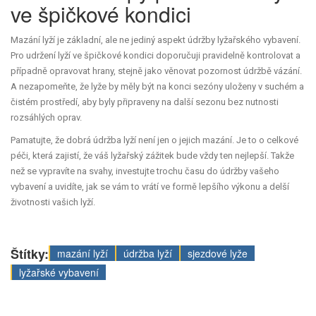
ve špičkové kondici
Mazání lyží je základní, ale ne jediný aspekt údržby lyžařského vybavení.
Pro udržení lyží ve špičkové kondici doporučuji pravidelně kontrolovat a
případně opravovat hrany, stejně jako věnovat pozornost údržbě vázání.
A nezapomeňte, že lyže by měly být na konci sezóny uloženy v suchém a
čistém prostředí, aby byly připraveny na další sezonu bez nutnosti
rozsáhlých oprav.
Pamatujte, že dobrá údržba lyží není jen o jejich mazání. Je to o celkové
péči, která zajistí, že váš lyžařský zážitek bude vždy ten nejlepší. Takže
než se vypravíte na svahy, investujte trochu času do údržby vašeho
vybavení a uvidíte, jak se vám to vrátí ve formě lepšího výkonu a delší
životnosti vašich lyží.
Štítky:
mazání lyží
údržba lyží
sjezdové lyže
lyžařské vybavení