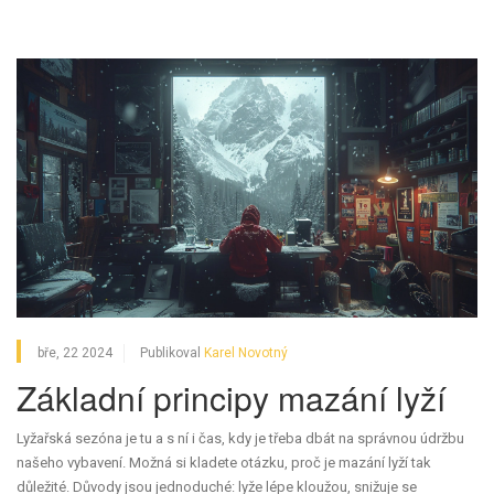
bře, 22 2024
Publikoval
Karel Novotný
Základní principy mazání lyží
Lyžařská sezóna je tu a s ní i čas, kdy je třeba dbát na správnou údržbu
našeho vybavení. Možná si kladete otázku, proč je mazání lyží tak
důležité. Důvody jsou jednoduché: lyže lépe kloužou, snižuje se