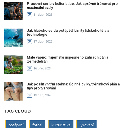
Pracovní série v kulturistice: Jak správně trénovat pro
maximální svaly
11 dub, 2026
Jak hluboko se dá potápět? Limity lidského těla a
technologie
17 dub, 2026
Malé vápno: Tajemství úspěšného zahradnictví a
zemědělství
16 bře, 2024
Jak posílit vnitřní stehna: Účinné cviky, tréninkový plán a
tipy pro tvarování
13 čec, 2026
TAG CLOUD
potápění
fotbal
kulturistika
lyžování