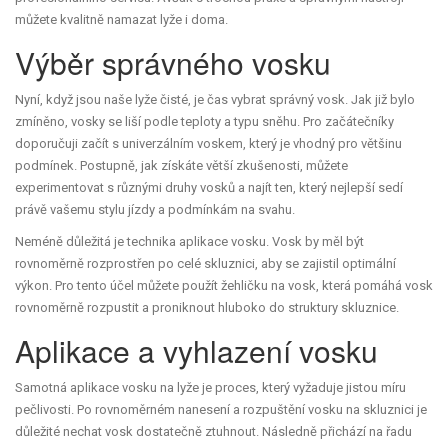
můžete kvalitně namazat lyže i doma.
Výběr správného vosku
Nyní, když jsou naše lyže čisté, je čas vybrat správný vosk. Jak již bylo
zmíněno, vosky se liší podle teploty a typu sněhu. Pro začátečníky
doporučuji začít s univerzálním voskem, který je vhodný pro většinu
podmínek. Postupně, jak získáte větší zkušenosti, můžete
experimentovat s různými druhy vosků a najít ten, který nejlepší sedí
právě vašemu stylu jízdy a podmínkám na svahu.
Neméně důležitá je technika aplikace vosku. Vosk by měl být
rovnoměrně rozprostřen po celé skluznici, aby se zajistil optimální
výkon. Pro tento účel můžete použít žehličku na vosk, která pomáhá vosk
rovnoměrně rozpustit a proniknout hluboko do struktury skluznice.
Aplikace a vyhlazení vosku
Samotná aplikace vosku na lyže je proces, který vyžaduje jistou míru
pečlivosti. Po rovnoměrném nanesení a rozpuštění vosku na skluznici je
důležité nechat vosk dostatečně ztuhnout. Následně přichází na řadu