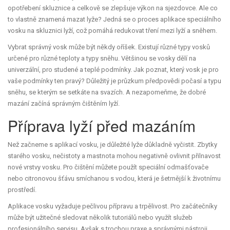
opotřebení skluznice a celkově se zlepšuje výkon na sjezdovce. Ale co
to vlastně znamená mazat lyže? Jedná se o proces aplikace speciálního
vosku na skluznici lyží, což pomáhá redukovat tření mezi lyží a sněhem.
Vybrat správný vosk může být někdy oříšek. Existují různé typy vosků
určené pro různé teploty a typy sněhu. Většinou se vosky dělí na
univerzální, pro studené a teplé podmínky. Jak poznat, který vosk je pro
vaše podmínky ten pravý? Důležitý je průzkum předpovědi počasí a typu
sněhu, se kterým se setkáte na svazích. A nezapomeňme, že dobré
mazání začíná správným čištěním lyží.
Příprava lyží před mazáním
Než začneme s aplikací vosku, je důležité lyže důkladně vyčistit. Zbytky
starého vosku, nečistoty a mastnota mohou negativně ovlivnit přilnavost
nové vrstvy vosku. Pro čištění můžete použít speciální odmašťovače
nebo citronovou šťávu smíchanou s vodou, která je šetrnější k životnímu
prostředí.
Aplikace vosku vyžaduje pečlivou přípravu a trpělivost. Pro začátečníky
může být užitečné sledovat několik tutoriálů nebo využít služeb
profesionálního servisu. Avšak s trochou praxe a správnými nástroji