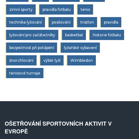
zimní sporty
pravidla fotbalu
tenis
technika lyžování
posilování
triatlon
pravidla
lyžování pro začátečníky
basketbal
historie fotbalu
bezpečnost při potápění
lyžařské vybavení
šnorchlování
výběr lyží
Wimbledon
tenisové turnaje
OŠETŘOVÁNÍ SPORTOVNÍCH AKTIVIT V
EVROPĚ