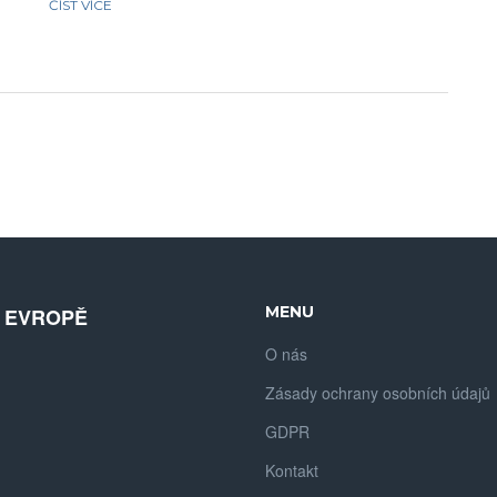
ČÍST VÍCE
se k nám a společně prozkoumáme tento fascinující svět
velkých vápen, který je mnohem více než jen otázka rozměru.
MENU
V EVROPĚ
O nás
Zásady ochrany osobních údajů
GDPR
Kontakt