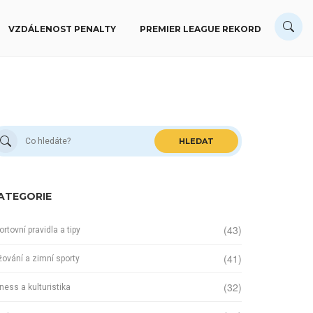
VZDÁLENOST PENALTY
PREMIER LEAGUE REKORD
HLEDAT
ATEGORIE
(43)
ortovní pravidla a tipy
(41)
žování a zimní sporty
(32)
tness a kulturistika