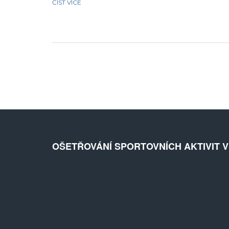
ČÍST VÍCE
technologie a biologie v dosahování extrémních hloubek.
Přináší užitečné tipy pro zájemce o potápění a nastiňuje
možné rizika spojená s ponorem do velkých hloubek.
OŠETŘOVÁNÍ SPORTOVNÍCH AKTIVIT 