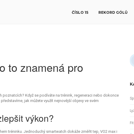
ČÍSLO 15
REKORD GÓLŮ
co to znamená pro
K
ch poznatcích? Když se podíváte na trénink, regeneraci nebo dokonce
Sp
 představíme, jak můžete využít nejnovější objevy ve svém
Ly
lepšit výkon?
Fi
během tréninku. Jednoduchý smartwatch dokáže změřit tep, VO2 max i