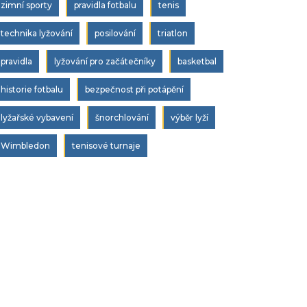
zimní sporty
pravidla fotbalu
tenis
technika lyžování
posilování
triatlon
pravidla
lyžování pro začátečníky
basketbal
historie fotbalu
bezpečnost při potápění
lyžařské vybavení
šnorchlování
výběr lyží
Wimbledon
tenisové turnaje