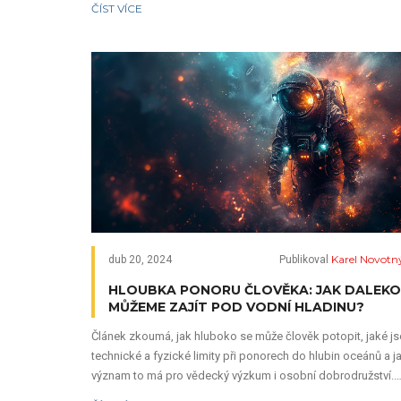
ČÍST VÍCE
Karel Novotn
dub 20, 2024
Publikoval
HLOUBKA PONORU ČLOVĚKA: JAK DALEKO
MŮŽEME ZAJÍT POD VODNÍ HLADINU?
Článek zkoumá, jak hluboko se může člověk potopit, jaké j
technické a fyzické limity při ponorech do hlubin oceánů a j
význam to má pro vědecký výzkum i osobní dobrodružství.
Rozkrývá rekordy v oblasti potápění a vysvětluje role