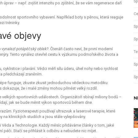
Sp
 úprav – např. zvýšit intenzitu po zjištění, že se vám regenerace daří
Ce
ují odolnost sportovního vybavení. Například boty s pěnou, která reaguje
zi tréninky.
Sp
avé objevy
Sp
 vynalezl potápěčský oblek?
. Čtenáři často neví, že první moderní
Te
ženýry. Tento vynález otevřel cestu k výzkumu podmořského života a
Sp
yklistice i plavání. Vědci měří sílu úderu, úhel nohy nebo rychlost
i a předcházejí zraněním.
Sp
lépe funguje, zkuste zkusit jednoduchou vědeckou metodiku:
us dokazuje, že i malé změny mohou přinést velký rozdíl.
ve velkých sportovních událostech. Organizátoři sbírají miliony bodů –
N
dají, jak se bude měnit výkon sportovců během dne.
ům. Fyzioterapeuti používají ultrazvuk a laserové terapie, které
y na klinických studiích a jsou stále vylepšovány.
ci Věda a Technologie. Každý měsíc přidáváme články o tom, jaké
 péči. Stačí se přihlásit k odběru a nebudete nic míjet.