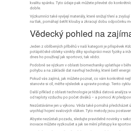
kvalitu spánku. Tyto údaje pak můžete převést do konkrétních
dobře.
Výzkumníci také vyvíjejí materiály, které snižují tření a zvyš
na tlak, pomáhají šetřit klouby a zkracují dobu odpočinku me
Vědecký pohled na zajím
Jeden z oblíbených příběhů v naší kategorii je příspěvek
Kdo
potápěčské obleky vznikly díky spolupráci mezi fyziky a in
dnes ho používají jak sportovci, tak vědci.
Podobně se výzkum v oblasti biomechaniky uplatňuje v běhu, c
pohybu a na základě dat navrhují techniky, které šetří energi
Pokud vás zajímá, jak můžete poznat, co vám konkrétně nej
stanovte si cíl, měřte výsledek a upravte postup. Tento cykl
Další příklad z oblasti technologie je těžká datová analýza 
od teploty vzduchu po počet diváků – a pomocí AI předpoví
Nezůstáváme jen u výkonu. Věda také pomáhá předcházet úraz
urychlují hojení svalových vláken. Tyto metody jsou postaven
Abyste nezůstali pozadu, sledujte pravidelně novinky v sek
inovace můžete vyzkoušet a jak se mění přístupy ke sportovní