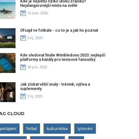
Kde je největší riziko útoku žraloků?
Nejdangerznější místa na světě
16 dub, 2026
Ofsajd ve fotbale - co to je a jak ho poznat
6 říj, 2025
Kde sledovat finále Wimbledonu 2023: nejlepší
platformy a kanály pro tenisové fanoušky
30 pro, 2023
Jak získat větší svaly - trénink, výživa a
suplementy
2 říj, 2025
AG CLOUD
potápění
fotbal
kulturistika
lyžování