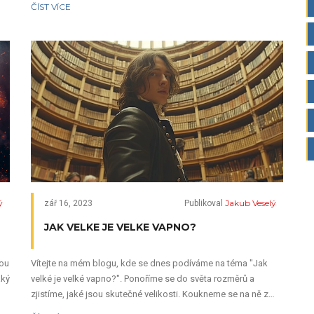
ČÍST VÍCE
ý
Jakub Veselý
zář 16, 2023
Publikoval
JAK VELKE JE VELKE VAPNO?
sou
Vítejte na mém blogu, kde se dnes podíváme na téma "Jak
aký
velké je velké vapno?". Ponoříme se do světa rozměrů a
zjistíme, jaké jsou skutečné velikosti. Koukneme se na ně z
různých úhlů, ať už se jedná o délku, šířku nebo výšku. Přidejte