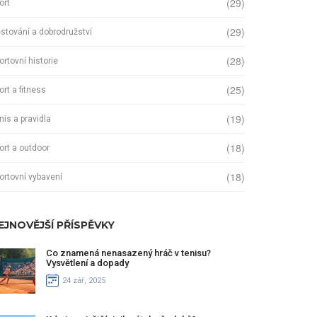
(29)
ort
(29)
stování a dobrodružství
(28)
ortovní historie
(25)
ort a fitness
(19)
nis a pravidla
(18)
ort a outdoor
(18)
ortovní vybavení
EJNOVĚJŠÍ PŘÍSPĚVKY
Co znamená nenasazený hráč v tenisu?
Vysvětlení a dopady
24 zář, 2025