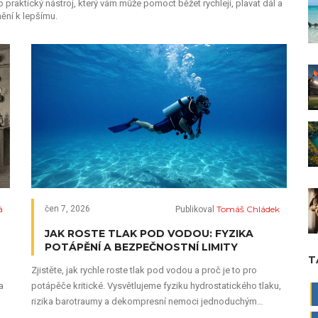
o praktický nástroj, který vám může pomoct běžet rychleji, plavat dál a
změní k lepšímu.
á
Tomáš Chládek
čen 7, 2026
Publikoval
JAK ROSTE TLAK POD VODOU: FYZIKA
POTÁPĚNÍ A BEZPEČNOSTNÍ LIMITY
T
Zjistěte, jak rychle roste tlak pod vodou a proč je to pro
a
potápěče kritické. Vysvětlujeme fyziku hydrostatického tlaku,
rizika barotraumy a dekompresní nemoci jednoduchým
jazykem.