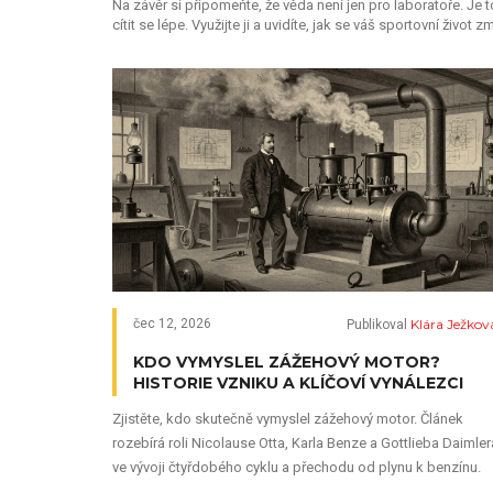
Na závěr si připomeňte, že věda není jen pro laboratoře. Je t
cítit se lépe. Využijte ji a uvidíte, jak se váš sportovní život 
Klára Ježkov
čec 12, 2026
Publikoval
KDO VYMYSLEL ZÁŽEHOVÝ MOTOR?
HISTORIE VZNIKU A KLÍČOVÍ VYNÁLEZCI
Zjistěte, kdo skutečně vymyslel zážehový motor. Článek
rozebírá roli Nicolause Otta, Karla Benze a Gottlieba Daimler
ve vývoji čtyřdobého cyklu a přechodu od plynu k benzínu.