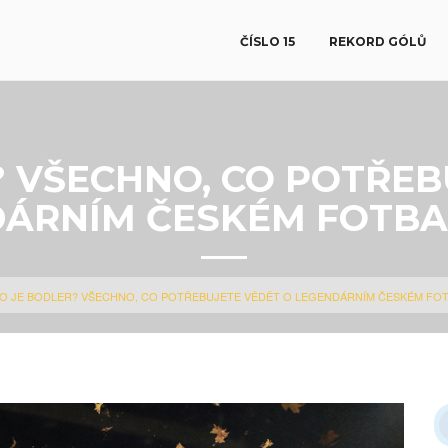
ČÍSLO 15
REKORD GÓLŮ
? VŠECHNO, CO POTŘEB
ÁRNÍM ČESKÉM FOTBA
O JE BODLER? VŠECHNO, CO POTŘEBUJETE VĚDĚT O LEGENDÁRNÍM ČESKÉM FOT