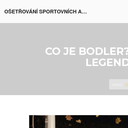
OŠETŘOVÁNÍ SPORTOVNÍCH AKTIVIT V EVROPĚ
CO JE BODLER
LEGEND
C
DOMŮ