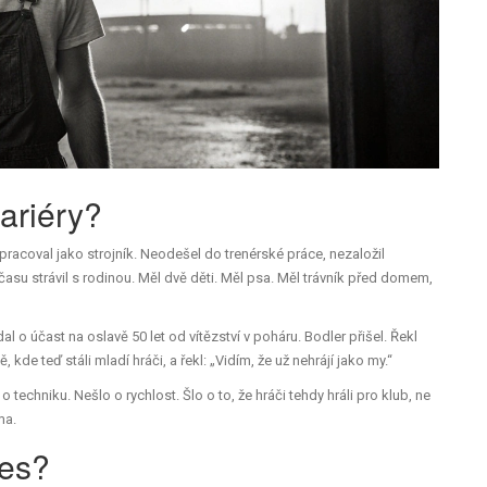
ariéry?
pracoval jako strojník. Neodešel do trenérské práce, nezaložil
času strávil s rodinou. Měl dvě děti. Měl psa. Měl trávník před domem,
al o účast na oslavě 50 let od vítězství v poháru. Bodler přišel. Řekl
, kde teď stáli mladí hráči, a řekl: „Vidím, že už nehrájí jako my.“
 o techniku. Nešlo o rychlost. Šlo o to, že hráči tehdy hráli pro klub, ne
ma.
nes?