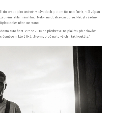
odil do práce jako technik v závodech, potom šel na trénink, hrál zápas,
 v žádném reklamním filmu. Nebyl na obálce časopisu. Nebyl v žádném
řijde Bodler, něco se stane.
 dostal tuto čest. V roce 2015 ho představili na plakátu při oslavách
, s úsměvem, který říká: „Nevím, proč na to všichni tak koukáte.“