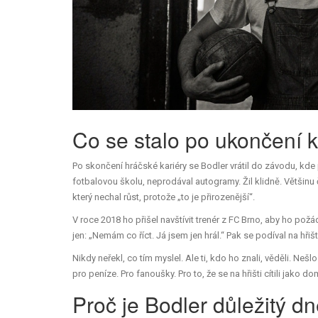
Co se stalo po ukončení k
Po skončení hráčské kariéry se Bodler vrátil do závodu, kde 
fotbalovou školu, neprodával autogramy. Žil klidně. Většinu 
který nechal růst, protože „to je přirozenější“.
V roce 2018 ho přišel navštívit trenér z FC Brno, aby ho požád
jen: „Nemám co říct. Já jsem jen hrál.“ Pak se podíval na hřiště
Nikdy neřekl, co tím myslel. Ale ti, kdo ho znali, věděli. Nešlo
pro peníze. Pro fanoušky. Pro to, že se na hřišti cítili jako do
Proč je Bodler důležitý d