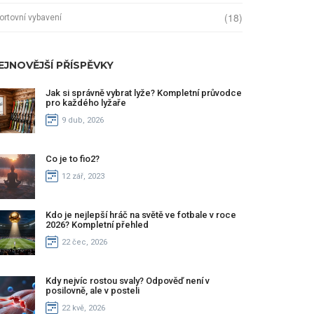
(18)
ortovní vybavení
EJNOVĚJŠÍ PŘÍSPĚVKY
Jak si správně vybrat lyže? Kompletní průvodce
pro každého lyžaře
9 dub, 2026
Co je to fio2?
12 zář, 2023
Kdo je nejlepší hráč na světě ve fotbale v roce
2026? Kompletní přehled
22 čec, 2026
Kdy nejvíc rostou svaly? Odpověď není v
posilovně, ale v posteli
22 kvě, 2026