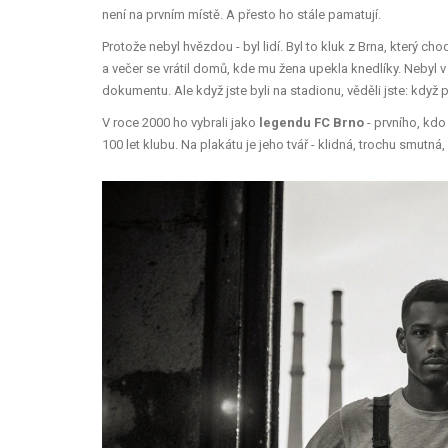
není na prvním místě. A přesto ho stále pamatují.
Protože nebyl hvězdou - byl lidí. Byl to kluk z Brna, který ch
a večer se vrátil domů, kde mu žena upekla knedlíky. Nebyl
dokumentu. Ale když jste byli na stadionu, věděli jste: když p
V roce 2000 ho vybrali jako
legendu FC Brno
- prvního, kdo
100 let klubu. Na plakátu je jeho tvář - klidná, trochu smutná