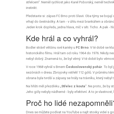
střelcem“. Neměl rychlost jako Karel Poborský, neměl technik
instinkt.
Představte si: zápas FC Brno proti Slavii. Oba týmy se bojují o
vrhají do šestnáctky. A tam - v úhlu mezi brankářem a obránc
Jeden krok dopředu, jedna hlava, míč v síti. Ticho. A pak - hla
Kde hrál a co vyhrál?
Bodler strávil většinu své kariéry u
FC Brno
. V té době se k
historického filmu. Hrál tam od roku 1964 do 1976. Nikdy ne
nebyl dobrý. Znamená to, že byl věrný. V té době bylo věrnost
V roce 1968 vyhrál s Brnem
Československý pohár
. To byl
sezónách v dresu Zbrojovky vstřelil 112 gólů. V průměru té
obrana byla tvrdší a zápasy se hrály na trávníku, který nebyl
Na hřišti měl přezdívku „
Střelec z kouta
“. Ne proto, že by s
Jeho góly nebyly nádherné - byly efektivní. A to je vlastnost,
Proč ho lidé nezapomněli
Dnes se můžete podívat na YouTube a najít stovky videí s 