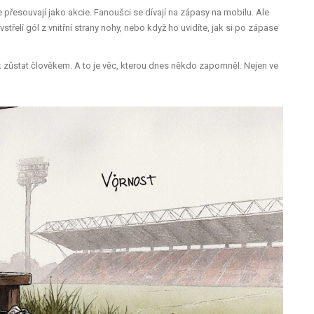
e přesouvají jako akcie. Fanoušci se dívají na zápasy na mobilu. Ale
třelí gól z vnitřní strany nohy, nebo když ho uvidíte, jak si po zápase
ak zůstat člověkem. A to je věc, kterou dnes někdo zapomněl. Nejen ve