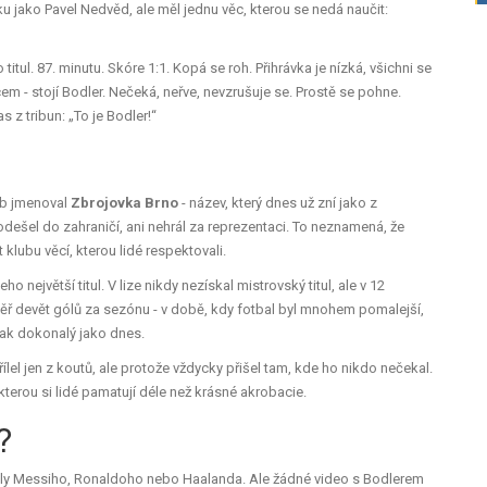
u jako Pavel Nedvěd, ale měl jednu věc, kterou se nedá naučit:
 titul. 87. minutu. Skóre 1:1. Kopá se roh. Přihrávka je nízká, všichni se
em - stojí Bodler. Nečeká, neřve, nevzrušuje se. Prostě se pohne.
s z tribun: „To je Bodler!“
lub jmenoval
Zbrojovka Brno
- název, který dnes už zní jako z
odešel do zahraničí, ani nehrál za reprezentaci. To neznamená, že
 klubu věcí, kterou lidé respektovali.
 jeho největší titul. V lize nikdy nezískal mistrovský titul, ale v 12
měř devět gólů za sezónu - v době, kdy fotbal byl mnohem pomalejší,
 tak dokonalý jako dnes.
třílel jen z koutů, ale protože vždycky přišel tam, kde ho nikdo nečekal.
 kterou si lidé pamatují déle než krásné akrobacie.
?
goly Messiho, Ronaldoho nebo Haalanda. Ale žádné video s Bodlerem