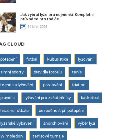
Jak vybrat lyže pro nejmenší: Kompletní
průvodce pro rodiče
30 bře, 2026
AG CLOUD
potápění
fotbal
kulturistika
lyžování
zimní sporty
pravidla fotbalu
tenis
technika lyžování
posilování
triatlon
pravidla
lyžování pro začátečníky
basketbal
historie fotbalu
bezpečnost při potápění
lyžařské vybavení
šnorchlování
výběr lyží
Wimbledon
tenisové turnaje