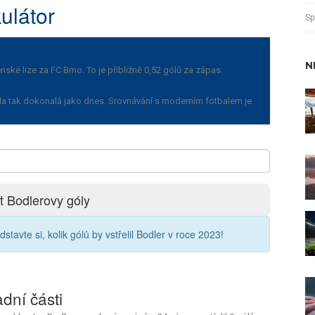
ulátor
Sp
N
ské lize za FC Brno. To je přibližně 0,52 gólů za zápas.
la tak dokonalá jako dnes. Srovnávání s moderním fotbalem je
t Bodlerovy góly
vte si, kolik gólů by vstřelil Bodler v roce 2023!
adní části