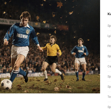
K
Sp
Ly
Fi
Sp
Ce
Sp
Sp
Te
Sp