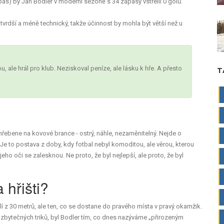
ápas) by Jan Bodler v moderní sezóně s 34 zápasy vstřelil
0
gólů.
tvrdší a méně technický, takže účinnost by mohla být větší než u
, ale hrál pro klub. Neziskoval peníze, ale lásku k hře. A přesto
T
hřebene na kovové brance - ostrý, náhle, nezaměnitelný. Nejde o
Je to postava z doby, kdy fotbal nebyl komoditou, ale věrou, kterou
jeho oči se zalesknou. Ne proto, že byl nejlepší, ale proto, že byl
 hřišti?
třílí z 30 metrů, ale ten, co se dostane do pravého místa v pravý okamžik.
 bez zbytečných triků, byl Bodler tím, co dnes nazýváme „přirozeným