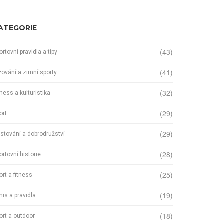
ATEGORIE
(43)
ortovní pravidla a tipy
(41)
žování a zimní sporty
(32)
tness a kulturistika
(29)
ort
(29)
stování a dobrodružství
(28)
ortovní historie
(25)
ort a fitness
(19)
nis a pravidla
(18)
ort a outdoor