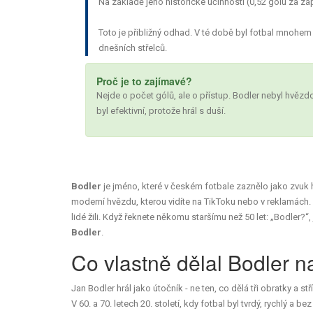
Na základě jeho historické účinnosti (0,52 gólu za z
Toto je přibližný odhad. V té době byl fotbal mnohem 
dnešních střelců.
Proč je to zajímavé?
Nejde o počet gólů, ale o přístup. Bodler nebyl hvězdou
byl efektivní, protože hrál s duší.
Bodler
je jméno, které v českém fotbale zaznělo jako zvuk 
moderní hvězdu, kterou vidíte na TikToku nebo v reklamách. 
lidé žili. Když řeknete někomu staršímu než 50 let: „Bodler?“, 
Bodler
.
Co vlastně dělal Bodler na
Jan Bodler hrál jako útočník - ne ten, co dělá tři obratky a s
V 60. a 70. letech 20. století, kdy fotbal byl tvrdý, rychlý a