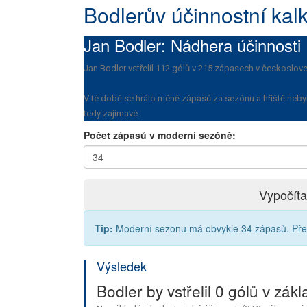
Bodlerův účinnostní kalk
Jan Bodler: Nádhera účinnosti
Jan Bodler vstřelil 112 gólů v 215 zápasech v českosloven
V té době se hrálo méně zápasů za sezónu a hřiště neby
tedy zajímavé.
Počet zápasů v moderní sezóně:
Vypočíta
Tip:
Moderní sezonu má obvykle 34 zápasů. Předsta
Výsledek
Bodler by vstřelil 0 gólů v zákl