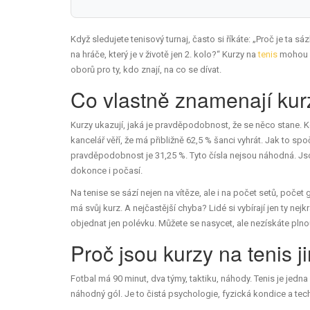
Když sledujete tenisový turnaj, často si říkáte: „Proč je ta 
na hráče, který je v životě jen 2. kolo?“ Kurzy na
tenis
mohou b
oborů pro ty, kdo znají, na co se dívat.
Co vlastně znamenají kur
Kurzy ukazují, jaká je pravděpodobnost, že se něco stane. K
kancelář věří, že má přibližně 62,5 % šanci vyhrát. Jak to spo
pravděpodobnost je 31,25 %. Tyto čísla nejsou náhodná. Jso
dokonce i počasí.
Na tenise se sází nejen na vítěze, ale i na počet setů, počet
má svůj kurz. A nejčastější chyba? Lidé si vybírají jen ty nejk
objednat jen polévku. Můžete se nasycet, ale nezískáte plnou
Proč jsou kurzy na tenis j
Fotbal má 90 minut, dva týmy, taktiku, náhody. Tenis je jedn
náhodný gól. Je to čistá psychologie, fyzická kondice a tech