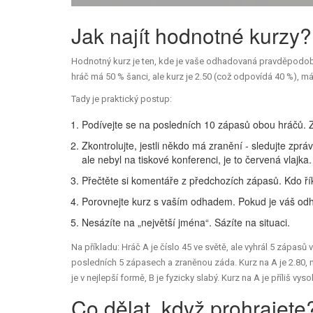
Jak najít hodnotné kurzy?
Hodnotný kurz je ten, kde je vaše odhadovaná pravděpodobno
hráč má 50 % šanci, ale kurz je 2.50 (což odpovídá 40 %), m
Tady je praktický postup:
Podívejte se na posledních 10 zápasů obou hráčů. Za
Zkontrolujte, jestli někdo má zranění - sledujte zpr
ale nebyl na tiskové konferenci, je to červená vlajka.
Přečtěte si komentáře z předchozích zápasů. Kdo ří
Porovnejte kurz s vaším odhadem. Pokud je váš odha
Nesázíte na „největší jména“. Sázíte na situaci.
Na příkladu: Hráč A je číslo 45 ve světě, ale vyhrál 5 zápasů 
posledních 5 zápasech a zraněnou záda. Kurz na A je 2.80, na 
je v nejlepší formě, B je fyzicky slabý. Kurz na A je příliš vys
Co dělat, když prohrajete