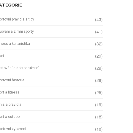
ATEGORIE
(43)
ortovní pravidla a tipy
(41)
žování a zimní sporty
(32)
tness a kulturistika
(29)
ort
(29)
stování a dobrodružství
(28)
ortovní historie
(25)
ort a fitness
(19)
nis a pravidla
(18)
ort a outdoor
(18)
ortovní vybavení