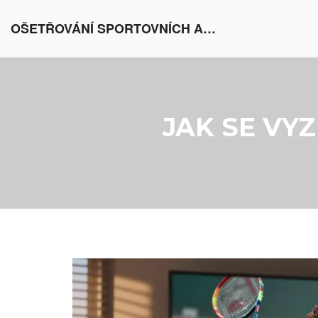
OŠETŘOVÁNÍ SPORTOVNÍCH AKTIVIT V EVROPĚ
JAK SE VY