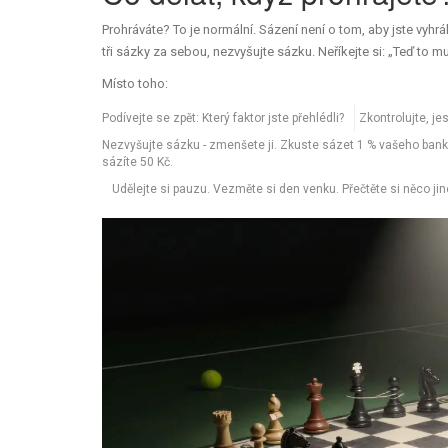
Prohráváte? To je normální. Sázení není o tom, aby jste vyhrá
tři sázky za sebou, nezvyšujte sázku. Neříkejte si: „Teď to musí 
Místo toho:
Podívejte se zpět: Který faktor jste přehlédli?
Zkontrolujte, je
Nezvyšujte sázku - zmenšete ji. Zkuste sázet 1 % vašeho banku
sázíte 50 Kč.
Udělejte si pauzu. Vezměte si den venku. Přečtěte si něco jiné