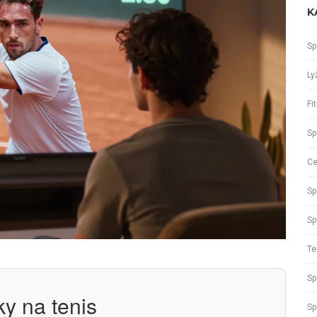
K
Sp
Ly
Fi
Sp
Ce
Sp
Sp
Te
Sp
y na tenis
Sp