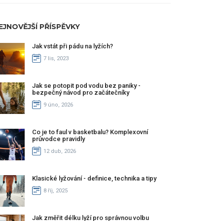
EJNOVĚJŠÍ PŘÍSPĚVKY
Jak vstát při pádu na lyžích?
7 lis, 2023
Jak se potopit pod vodu bez paniky -
bezpečný návod pro začátečníky
9 úno, 2026
Co je to faul v basketbalu? Komplexovní
průvodce pravidly
12 dub, 2026
Klasické lyžování - definice, technika a tipy
8 říj, 2025
Jak změřit délku lyží pro správnou volbu