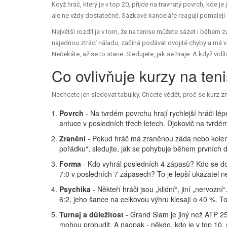
Když hráč, který je v top 20, přijde na travnatý povrch, kde 
ale ne vždy dostatečně. Sázkové kanceláře reagují pomaleji ne
Největší rozdíl je v tom, že na tenise můžete sázet i během záp
najednou ztrácí náladu, začíná podávat dvojité chyby a má v 
Nečekáte, až se to stane. Sledujete, jak se hraje. A když vidíte
Co ovlivňuje kurzy na ten
Nechcete jen sledovat tabulky. Chcete vědět, proč se kurz změ
Povrch
- Na tvrdém povrchu hrají rychlejší hráči l
antuce v posledních třech letech. Djokovič na tvrd
Zranění
- Pokud hráč má zraněnou záda nebo koleno,
pořádku“, sledujte, jak se pohybuje během prvních d
Forma
- Kdo vyhrál posledních 4 zápasů? Kdo se do
7:0 v posledních 7 zápasech? To je lepší ukazatel n
Psychika
- Někteří hráči jsou „klidní“, jiní „nervozní
6:2, jeho šance na celkovou výhru klesají o 40 %. To
Turnaj a důležitost
- Grand Slam je jiný než ATP 250
mohou probudit. A naopak - někdo, kdo je v top 10, s