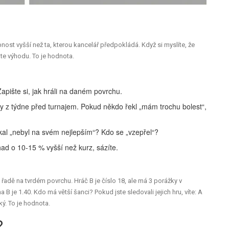
st vyšší než ta, kterou kancelář předpokládá. Když si myslíte, že
áte výhodu. To je hodnota.
pište si, jak hráli na daném povrchu.
ávy z týdne před turnajem. Pokud někdo řekl „mám trochu bolest“,
kal „nebyl na svém nejlepším“? Kdo se „vzepřel“?
d o 10-15 % vyšší než kurz, sázíte.
v řadě na tvrdém povrchu. Hráč B je číslo 18, ale má 3 porážky v
B je 1.40. Kdo má větší šanci? Pokud jste sledovali jejich hru, víte: A
oký. To je hodnota.
?