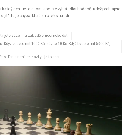
li každý den. Je to o tom, aby jste vyhráli dlouhodobě. Když prohrajete
jít.“ To je chyba, která zničí většinu lidí.
stli jste sázeli na základě emocí nebo dat.
. Když budete mít 1000 Kč, sázíte 10 Kč. Když budete mít 5000 Kč,
ho. Tenis není jen sázky - je to sport.