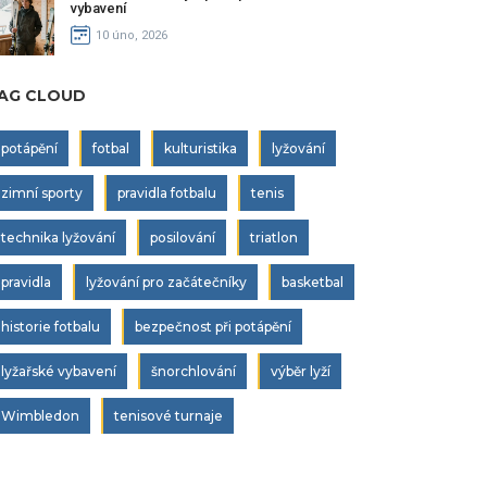
vybavení
10 úno, 2026
AG CLOUD
potápění
fotbal
kulturistika
lyžování
zimní sporty
pravidla fotbalu
tenis
technika lyžování
posilování
triatlon
pravidla
lyžování pro začátečníky
basketbal
historie fotbalu
bezpečnost při potápění
lyžařské vybavení
šnorchlování
výběr lyží
Wimbledon
tenisové turnaje