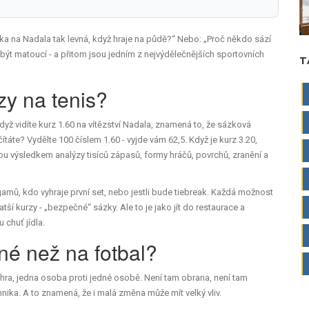
sázka na Nadala tak levná, když hraje na půdě?“ Nebo: „Proč někdo sází
ýt matoucí - a přitom jsou jedním z nejvýdělečnějších sportovních
T
zy na tenis?
dyž vidíte kurz 1.60 na vítězství Nadala, znamená to, že sázková
čítáte? Vydělte 100 číslem 1.60 - vyjde vám 62,5. Když je kurz 3.20,
u výsledkem analýzy tisíců zápasů, formy hráčů, povrchů, zranění a
 gamů, kdo vyhraje první set, nebo jestli bude tiebreak. Každá možnost
ratší kurzy - „bezpečné“ sázky. Ale to je jako jít do restaurace a
 chuť jídla.
iné než na fotbal?
a hra, jedna osoba proti jedné osobě. Není tam obrana, není tam
nika. A to znamená, že i malá změna může mít velký vliv.