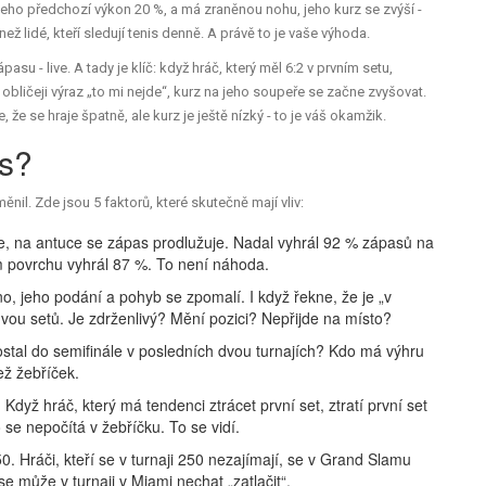
je jeho předchozí výkon 20 %, a má zraněnou nohu, jeho kurz se zvýší -
ž lidé, kteří sledují tenis denně. A právě to je vaše výhoda.
asu - live. A tady je klíč: když hráč, který měl 6:2 v prvním setu,
obličeji výraz „to mi nejde“, kurz na jeho soupeře se začne zvyšovat.
, že se hraje špatně, ale kurz je ještě nízký - to je váš okamžik.
is?
nil. Zde jsou 5 faktorů, které skutečně mají vliv:
épe, na antuce se zápas prodlužuje. Nadal vyhrál 92 % zápasů na
ém povrchu vyhrál 87 %. To není náhoda.
 jeho podání a pohyb se zpomalí. I když řekne, že je „v
vou setů. Je zdrženlivý? Mění pozici? Nepřijde na místo?
stal do semifinále v posledních dvou turnajích? Kdo má výhru
ež žebříček.
“. Když hráč, který má tendenci ztrácet první set, ztratí první set
 se nepočítá v žebříčku. To se vidí.
. Hráči, kteří se v turnaji 250 nezajímají, se v Grand Slamu
e může v turnaji v Miami nechat „zatlačit“.