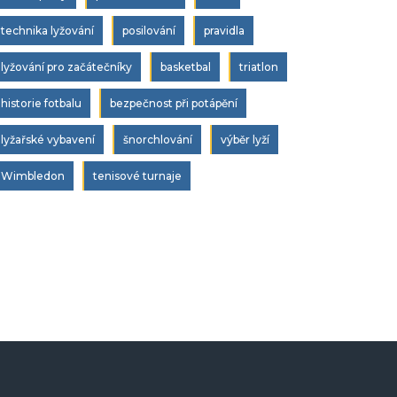
technika lyžování
posilování
pravidla
lyžování pro začátečníky
basketbal
triatlon
historie fotbalu
bezpečnost při potápění
lyžařské vybavení
šnorchlování
výběr lyží
Wimbledon
tenisové turnaje