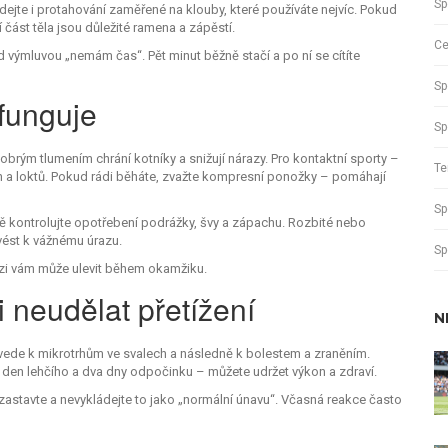
Sp
idejte i protahování zaměřené na klouby, které používáte nejvíc. Pokud
í část těla jsou důležité ramena a zápěstí.
Ce
d výmluvou „nemám čas“. Pět minut běžně stačí a po ní se cítíte
Sp
 funguje
Sp
dobrým tlumením chrání kotníky a snižují nárazy. Pro kontaktní sporty –
Te
 a loktů. Pokud rádi běháte, zvažte kompresní ponožky – pomáhají
Sp
ně kontrolujte opotřebení podrážky, švy a zápachu. Rozbité nebo
vést k vážnému úrazu.
Sp
uzi vám může ulevit během okamžiku.
i neudělat přetížení
N
 vede k mikrotrhům ve svalech a následně k bolestem a zraněním.
n den lehčího a dva dny odpočinku – můžete udržet výkon a zdraví.
zastavte a nevykládejte to jako „normální únavu“. Včasná reakce často