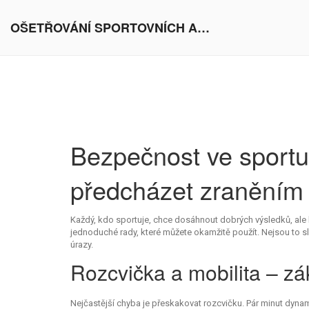
OŠETŘOVÁNÍ SPORTOVNÍCH AKTIVIT V EVROPĚ
Bezpečnost ve sportu –
předcházet zraněním
Každý, kdo sportuje, chce dosáhnout dobrých výsledků, al
jednoduché rady, které můžete okamžitě použít. Nejsou to slo
úrazy.
Rozcvička a mobilita – zá
Nejčastější chyba je přeskakovat rozcvičku. Pár minut dynam