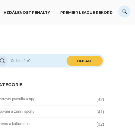
VZDÁLENOST PENALTY
PREMIER LEAGUE REKORD
HLEDAT
ATEGORIE
(42)
ortovní pravidla a tipy
(41)
žování a zimní sporty
(32)
tness a kulturistika