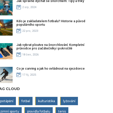
Jak správně dýchat se šnorchlem: Tipy a triky
2 srp, 2024
Kdo je zakladatelem fotbalu? Historie a původ
populárního sportu
22 pro, 2023
Jak vybrat ploutve na šnorchlování: Kompletní
průvodce pro začátečníky i pokročilé
18 čen, 2026
Co je carving a jak ho ovládnout na sjezdovce
17 říj, 2025
AG CLOUD
potápění
fotbal
kulturistika
lyžování
zimní sporty
pravidla fotbalu
tenis