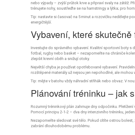
nebo výpady – zvýší průtok krve a připraví svaly na zátěž. Př
trénujete nohy, soustřeďte se na hamstringy a lýtka; pro horn
Tip: nastavte si časovač na 5 minut a rozcvičku nedělejte po
energičtější.
Vybavení, které skutečně
Investujte do správného vybavení. Kvalitní sportovní boty s 
fotbal, rugby nebo basket – nezapomeňte na chrániče kolen
zlepšit krevní oběh a snižují otoky.
Největší chyba je používat opotřebované vybavení. Pravidel
rozštěpené materiály už nejsou jen nepohodlné, ale mohou 
Tip: mějte v batohu vždy náhradní střihák nebo obvaz. V no
Plánování tréninku – jak s
Rozumný tréninkový plán zahrnuje dny odpočinku. Přetížení
Pomocí principu 2‑1‑2 – dva dny intenzivního tréninku, jede
Nezapomeňte sledovat své tělo. Pokud cítíte ostrou bolest, 
zabrání dlouhodobému problému.