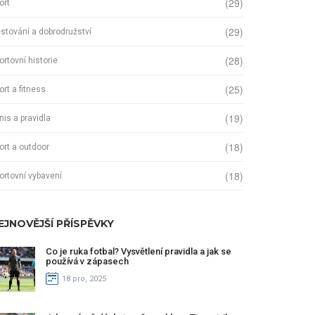
(29)
ort
(29)
stování a dobrodružství
(28)
ortovní historie
(25)
ort a fitness
(19)
nis a pravidla
(18)
ort a outdoor
(18)
ortovní vybavení
EJNOVĚJŠÍ PŘÍSPĚVKY
Co je ruka fotbal? Vysvětlení pravidla a jak se
používá v zápasech
18 pro, 2025