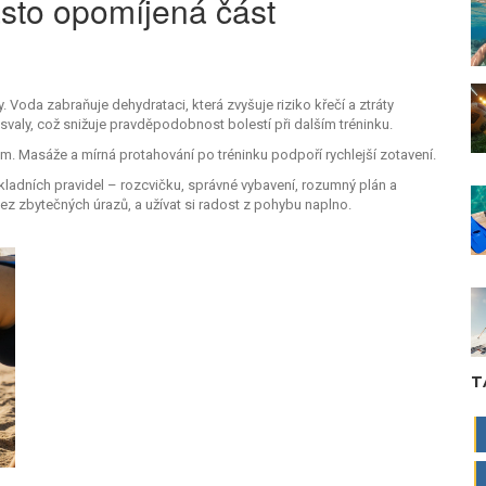
sto opomíjená část
y. Voda zabraňuje dehydrataci, která zvyšuje riziko křečí a ztráty
valy, což snižuje pravděpodobnost bolestí při dalším tréninku.
m. Masáže a mírná protahování po tréninku podpoří rychlejší zotavení.
kladních pravidel – rozcvičku, správné vybavení, rozumný plán a
z zbytečných úrazů, a užívat si radost z pohybu naplno.
T