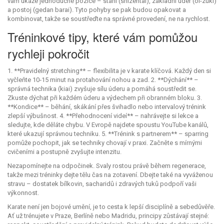
vám ukáže jednoduché pozice – stání (shizentai), základní úder (oi-zuki)
a postoj (gedan barai). Tyto pohyby se pak budou opakovat a
kombinovat, takže se soustřeďte na správné provedení, ne na rychlost.
Tréninkové tipy, které vám pomůžou
rychleji pokročit
1. **Pravidelný stretching** – flexibilita je v karate klíčová. Každý den si
vyčleňte 10‑15 minut na protahování nohou a zad. 2. **Dýchání** –
správná technika (kiai) zvyšuje sílu úderu a pomáhá soustředit se.
Zkuste dýchat při každém úderu a výdechem při obranném bloku. 3.
**Kondice** – běhání, skákání přes švihadlo nebo intervalový trénink
zlepší výbušnost. 4. **Přehodnocení videí** – nahrávejte si lekce a
sledujte, kde děláte chybu. V Evropě najdete spoustu YouTube kanálů,
které ukazují správnou techniku. 5. **Trénink s partnerem** – sparring
pomůže pochopit, jak se techniky chovají v praxi. Začněte s mírnými
cvičeními a postupně zvyšujte intenzitu.
Nezapomínejte na odpočinek. Svaly rostou právě během regenerace,
takže mezi tréninky dejte tělu čas na zotavení. Dbejte také na vyváženou
stravu – dostatek bílkovin, sacharidů i zdravých tuků podpoří vaši
výkonnost.
Karate není jen bojové umění, je to cesta k lepší disciplíně a sebedůvěře.
Ať už trénujete v Praze, Berlíně nebo Madridu, principy zůstávají stejné: