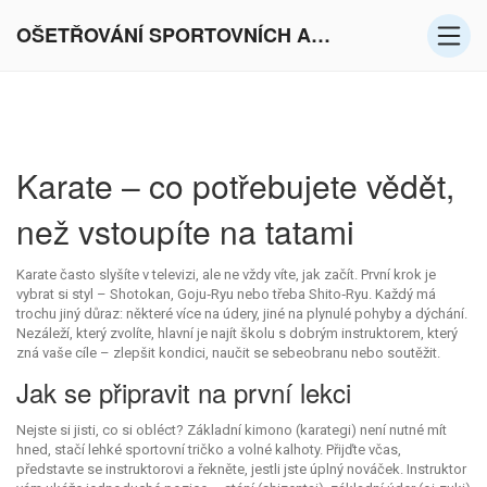
OŠETŘOVÁNÍ SPORTOVNÍCH AKTIVIT V EVROPĚ
Karate – co potřebujete vědět,
než vstoupíte na tatami
Karate často slyšíte v televizi, ale ne vždy víte, jak začít. První krok je
vybrat si styl – Shotokan, Goju‑Ryu nebo třeba Shito‑Ryu. Každý má
trochu jiný důraz: některé více na údery, jiné na plynulé pohyby a dýchání.
Nezáleží, který zvolíte, hlavní je najít školu s dobrým instruktorem, který
zná vaše cíle – zlepšit kondici, naučit se sebeobranu nebo soutěžit.
Jak se připravit na první lekci
Nejste si jisti, co si obléct? Základní kimono (karategi) není nutné mít
hned, stačí lehké sportovní tričko a volné kalhoty. Přijďte včas,
představte se instruktorovi a řekněte, jestli jste úplný nováček. Instruktor