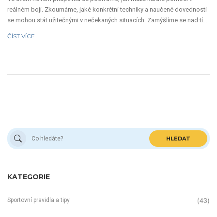
reálném boji. Zkoumáme, jaké konkrétní techniky a naučené dovednosti
se mohou stát užitečnými v nečekaných situacích. Zamýšlíme se nad tím,
zda je karate jen sport, nebo také učebnice sebeobrany. Jsem
ČÍST VÍCE
fascinována tím, jak může tento dávný umělecký styl nabídnout
praktické aplikace v moderním životě. Přidejte se ke mně, ať já i vy
můžeme rozšířit své pochopení o tom, jak karate může posloužit v
reálném boji.
HLEDAT
KATEGORIE
(43)
Sportovní pravidla a tipy