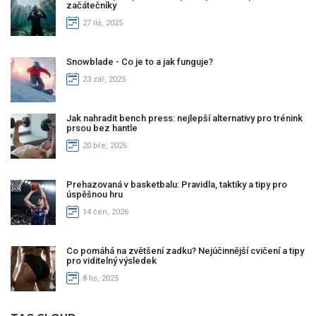
začátečníky
27 lis, 2025
Snowblade - Co je to a jak funguje?
23 zář, 2025
Jak nahradit bench press: nejlepší alternativy pro trénink
prsou bez hantle
20 bře, 2026
Prehazovaná v basketbalu: Pravidla, taktiky a tipy pro
úspěšnou hru
14 čen, 2026
Co pomáhá na zvětšení zadku? Nejúčinnější cvičení a tipy
pro viditelný výsledek
8 lis, 2025