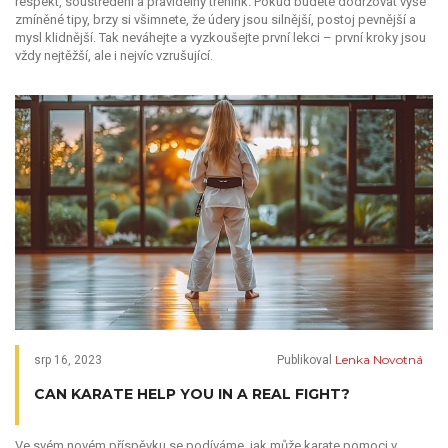
respekt, soustředění a pravidelný trénink. Pokud budete dodržovat výše
zmíněné tipy, brzy si všimnete, že údery jsou silnější, postoj pevnější a
mysl klidnější. Tak neváhejte a vyzkoušejte první lekci – první kroky jsou
vždy nejtěžší, ale i nejvíc vzrušující.
Lenka Novotná
srp 16, 2023
Publikoval
CAN KARATE HELP YOU IN A REAL FIGHT?
Ve svém novém příspěvku se podíváme, jak může karate pomoci v