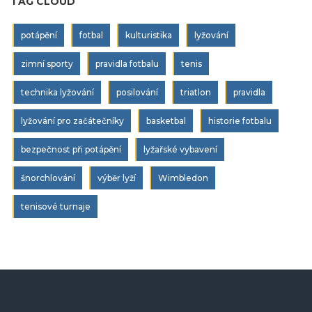
TAG CLOUD
potápění
fotbal
kulturistika
lyžování
zimní sporty
pravidla fotbalu
tenis
technika lyžování
posilování
triatlon
pravidla
lyžování pro začátečníky
basketbal
historie fotbalu
bezpečnost při potápění
lyžařské vybavení
šnorchlování
výběr lyží
Wimbledon
tenisové turnaje