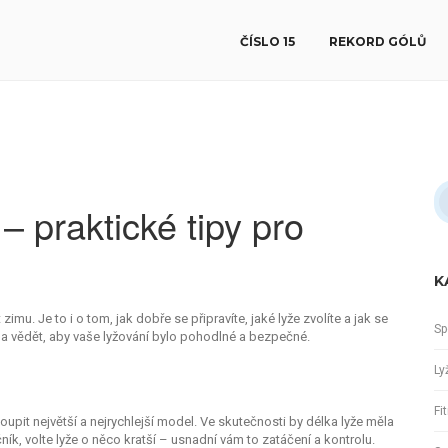
ČÍSLO 15
REKORD GÓLŮ
– praktické tipy pro
K
zimu. Je to i o tom, jak dobře se připravíte, jaké lyže zvolíte a jak se
Sp
ba vědět, aby vaše lyžování bylo pohodlné a bezpečné.
Ly
Fi
koupit největší a nejrychlejší model. Ve skutečnosti by délka lyže měla
ník, volte lyže o něco kratší – usnadní vám to zatáčení a kontrolu.