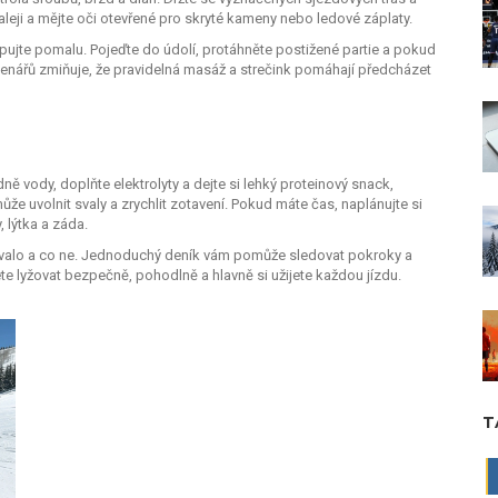
leji a mějte oči otevřené pro skryté kameny nebo ledové záplaty.
pujte pomalu. Pojeďte do údolí, protáhněte postižené partie a pokud
čtenářů zmiňuje, že pravidelná masáž a strečink pomáhají předcházet
h
ně vody, doplňte elektrolyty a dejte si lehký proteinový snack,
e uvolnit svaly a zrychlit zotavení. Pokud máte čas, naplánujte si
 lýtka a záda.
valo a co ne. Jednoduchý deník vám pomůže sledovat pokroky a
dete lyžovat bezpečně, pohodlně a hlavně si užijete každou jízdu.
T