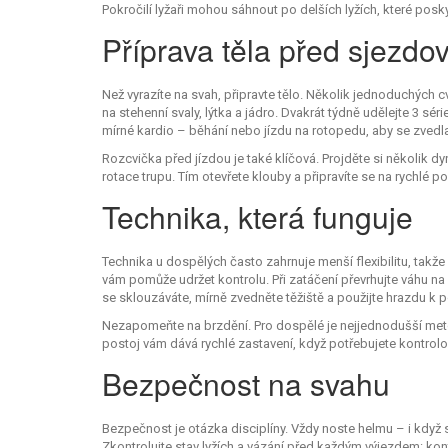
Pokročilí lyžaři mohou sáhnout po delších lyžích, které poskyt
Příprava těla před sjezdo
Než vyrazíte na svah, připravte tělo. Několik jednoduchých cvi
na stehenní svaly, lýtka a jádro. Dvakrát týdně udělejte 3 s
mírné kardio – běhání nebo jízdu na rotopedu, aby se zvedla
Rozcvička před jízdou je také klíčová. Projděte si několik 
rotace trupu. Tím otevřete klouby a připravíte se na rychlé p
Technika, která funguje
Technika u dospělých často zahrnuje menší flexibilitu, takže
vám pomůže udržet kontrolu. Při zatáčení převrhujte váhu na vn
se sklouzáváte, mírně zvedněte těžiště a použijte hrazdu k
Nezapomeňte na brzdění. Pro dospělé je nejjednodušší meto
postoj vám dává rychlé zastavení, když potřebujete kontrolo
Bezpečnost na svahu
Bezpečnost je otázka disciplíny. Vždy noste helmu – i když s
Zkontrolujte stav lyžích a vázání před každým výjezdem: kon