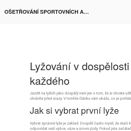
OŠETŘOVÁNÍ SPORTOVNÍCH AKTIVIT V EVROPĚ
Lyžování v dospělosti 
každého
Jezdit na lyžích jako dospělý není jen o tom, že si chcete užít 
chráníte před úrazy. V tomhle článku vám ukážu, co je potře
Jak si vybrat první lyže
Vybrat správné lyže je základ. Dospělí často myslí, že stačí 
odpovídat vaší výšce, váze a úrovni jízdy. Pokud jste začáteč