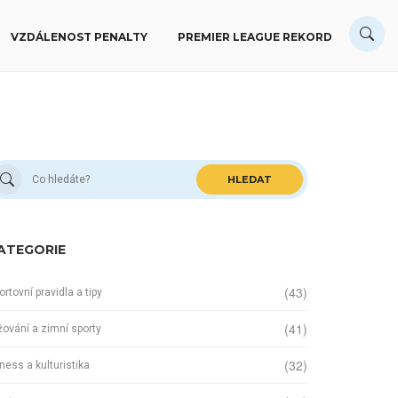
VZDÁLENOST PENALTY
PREMIER LEAGUE REKORD
HLEDAT
ATEGORIE
(43)
ortovní pravidla a tipy
(41)
žování a zimní sporty
(32)
tness a kulturistika