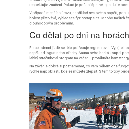
respektujte značení. Pokud je počasí špatné, sjezdujte poma
V případě menšího úrazu, například svalového napětí, postu
bolest přetrvává, vyhledejte fyzioterapeuta. Mnoho našich 
dlouhodobým problémům.
Co dělat po dni na horác
Po celodenní jízdě se tělo potřebuje regenerovat. Vypijte hod
například jogurt nebo ořechy. Sauna nebo horká koupel pomůž
lehký strečinkový program na večer – protáhněte hamstringy,
Na závěr je dobré si poznamenat, co vám během dne fungo
rychle najít oblasti, kde se můžete zlepšit. S těmito tipy bu