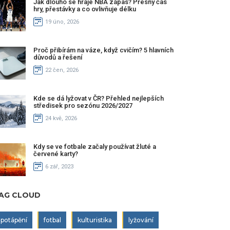
Jak dlouho se hraje NBA zápas? Přesný čas
hry, přestávky a co ovlivňuje délku
19 úno, 2026
Proč přibírám na váze, když cvičím? 5 hlavních
důvodů a řešení
22 čen, 2026
Kde se dá lyžovat v ČR? Přehled nejlepších
středisek pro sezónu 2026/2027
24 kvě, 2026
Kdy se ve fotbale začaly používat žluté a
červené karty?
6 zář, 2023
AG CLOUD
potápění
fotbal
kulturistika
lyžování