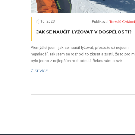
Tomáš Chláde
říj 10, 2023
Publikoval
JAK SE NAUČIT LYŽOVAT V DOSPĚLOSTI?
Přemýšlel jsem, jak se naučit lyžovat, přestože už nejsem
nejmladší. Tak jsem se rozhodl to zkusit a zjistil, že to pro 
bylo jedno z nejlepších rozhodnutí. Řeknu vám o své
zkušenosti a o tom, jak se naučit lyžovat v dospělosti. Dám
ČÍST VÍCE
vám také nějaké tipy pro začátečníky a řeknu vám o tom, jak
výhody přináší lyžařské lekce pro dospělé! Tak se pohodlně
usaďte a připravte se na zajímavé čtení!