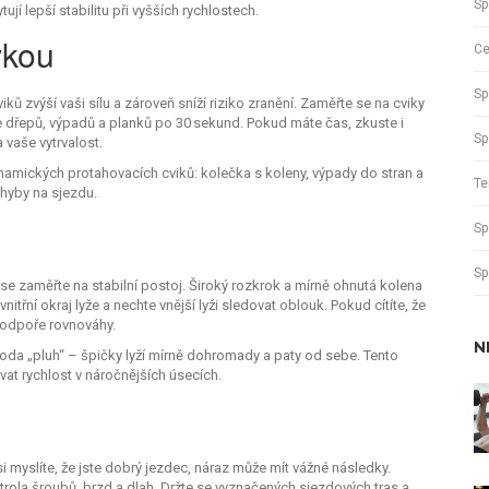
Sp
ují lepší stabilitu při vyšších rychlostech.
vkou
Ce
Sp
ků zvýší vaši sílu a zároveň sníží riziko zranění. Zaměřte se na cviky
érie dřepů, výpadů a planků po 30 sekund. Pokud máte čas, zkuste i
Sp
 vaše vytrvalost.
dynamických protahovacích cviků: kolečka s koleny, výpady do stran a
Te
ohyby na sjezdu.
Sp
Sp
 se zaměřte na stabilní postoj. Široký rozkrok a mírně ohnutá kolena
itřní okraj lyže a nechte vnější lyži sledovat oblouk. Pokud cítíte, že
 podpoře rovnováhy.
N
da „pluh“ – špičky lyží mírně dohromady a paty od sebe. Tento
vat rychlost v náročnějších úsecích.
i myslíte, že jste dobrý jezdec, náraz může mít vážné následky.
trola šroubů, brzd a dlah. Držte se vyznačených sjezdových tras a