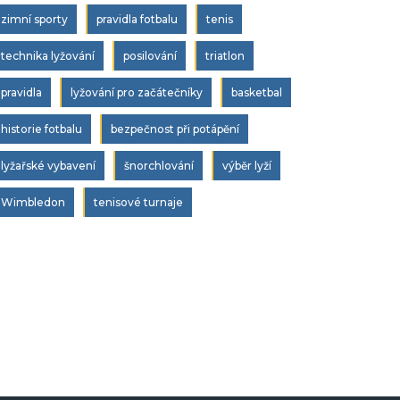
zimní sporty
pravidla fotbalu
tenis
technika lyžování
posilování
triatlon
pravidla
lyžování pro začátečníky
basketbal
historie fotbalu
bezpečnost při potápění
lyžařské vybavení
šnorchlování
výběr lyží
Wimbledon
tenisové turnaje