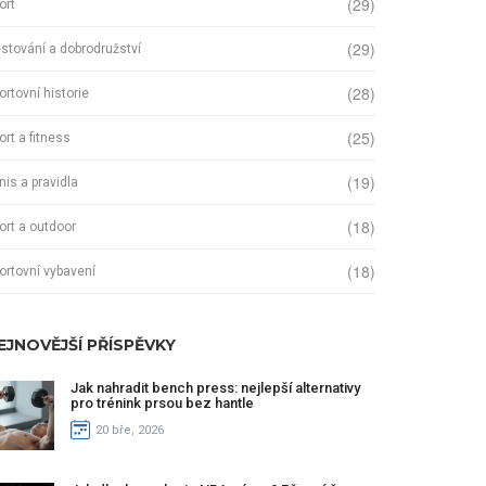
(29)
ort
(29)
stování a dobrodružství
(28)
ortovní historie
(25)
ort a fitness
(19)
nis a pravidla
(18)
ort a outdoor
(18)
ortovní vybavení
EJNOVĚJŠÍ PŘÍSPĚVKY
Jak nahradit bench press: nejlepší alternativy
pro trénink prsou bez hantle
20 bře, 2026