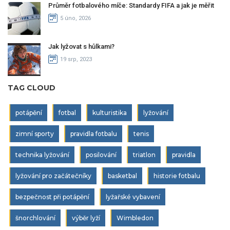
Průměr fotbalového míče: Standardy FIFA a jak je měřit
5 úno, 2026
Jak lyžovat s hůlkami?
19 srp, 2023
TAG CLOUD
potápění
fotbal
kulturistika
lyžování
zimní sporty
pravidla fotbalu
tenis
technika lyžování
posilování
triatlon
pravidla
lyžování pro začátečníky
basketbal
historie fotbalu
bezpečnost při potápění
lyžařské vybavení
šnorchlování
výběr lyží
Wimbledon