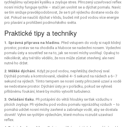
rychlejšímu vyčerpání kyslíku a zvyšuje stres. Přirozený uzavřovací reflex
nosní míchy funguje rychle – stačí jen uvolnit se a dýchat pomalu. Navíc
se tím snižuje pravděpodobnost, že se ti při výdechu dostane voda do
úst. Pokud se naučíš dýchat v klidu, budeš mít pod vodou více energie
pro plavání a prohlížení podmořského světa.
Praktické tipy a techniky
1. Správná příprava na hladinu.
Před vstupem do vody si najdi klidný
prostor, postav se na chodidla a hluboce se nadechni nosem. Vydechni
pomalu ústy a soustřeď se na to, jak se nosní míchy uvolňují. Opakuj to
několikrát, aby tvé tělo vědělo, že nos může zůstat otevřený, ale není
nutné ho držet.
2. Měkké dýchání.
Když jsi pod vodou, nepřetěžuj dechový sval.
Dýcháš pomalu a kontrolovaně, ideálně 4–5 sekund na nádech a 6–7
sekund na výdech. Tímto tempem se nosní cesty přirozeně uzaví a vodě
se nedostane prostor. Dýchání ústy je v pořádku, pokud se vyhneš
přílišnému foukání, které by mohlo vytvořit turbulenci.
3. Ovládání tlaku.
Při potápění do větší hloubky se tlak vzduchu v
plicích zvyšuje. Při výdechu pod vodou pomalu vyprázdňuj vzduch – to
pomáhá udržet nosní míchy zavřené a zabraňuje vodě, aby se dostala
dovnitř. Vyhni se rychlým výdechům, které mohou rozrušit uzavírací
reflex.