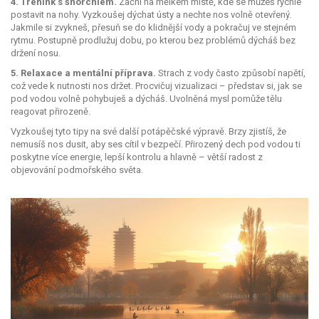
4. Trénink s šnorchlem.
Začni na mělkém místě, kde se můžeš rychle
postavit na nohy. Vyzkoušej dýchat ústy a nechte nos volně otevřený.
Jakmile si zvykneš, přesuň se do klidnější vody a pokračuj ve stejném
rytmu. Postupně prodlužuj dobu, po kterou bez problémů dýcháš bez
držení nosu.
5. Relaxace a mentální příprava.
Strach z vody často způsobí napětí,
což vede k nutnosti nos držet. Procvičuj vizualizaci – představ si, jak se
pod vodou volně pohybuješ a dýcháš. Uvolněná mysl pomůže tělu
reagovat přirozeně.
Vyzkoušej tyto tipy na své další potápěčské výpravě. Brzy zjistíš, že
nemusíš nos dusit, aby ses cítil v bezpečí. Přirozený dech pod vodou ti
poskytne více energie, lepší kontrolu a hlavně – větší radost z
objevování podmořského světa.