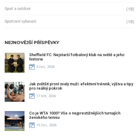
(18)
Sport a outdoor
(18)
Sportovní vybavení
NEJNOVĚJŠÍ PŘÍSPĚVKY
Sheffield FC: Nejstarší fotbalový klub na světě a jeho
historie
3 čec, 2026
Jak zvětšit prsní svaly muži: efektivní trénink, výživa a tipy
pro reálný pokrok
17 bře, 2026
Co je WTA 1000? Vše o nejprestižnějších turnajích
ženského tenisu
15 čec, 2026