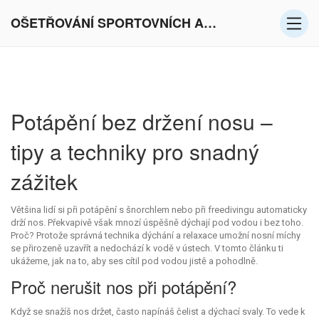
OŠETŘOVÁNÍ SPORTOVNÍCH AKTIVIT V EVROPĚ
Potápění bez držení nosu –
tipy a techniky pro snadný
zážitek
Většina lidí si při potápění s šnorchlem nebo při freedivingu automaticky
drží nos. Překvapivě však mnozí úspěšně dýchají pod vodou i bez toho.
Proč? Protože správná technika dýchání a relaxace umožní nosní míchy
se přirozeně uzavřít a nedochází k vodě v ústech. V tomto článku ti
ukážeme, jak na to, aby ses cítil pod vodou jistě a pohodlně.
Proč nerušit nos při potápění?
Když se snažíš nos držet, často napínáš čelist a dýchací svaly. To vede k