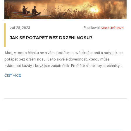
Klára Ježková
zář 28, 2023
Publikoval
JAK SE POTAPET BEZ DRZENI NOSU?
Ahoj, v tomto článku se s vámi podělím o své zkušenosti a rady, jak se
potápět bez držení nosu. Je to skvělé dovednost, kterou může
zvládnout každý, i když jste začátečník. Přečtěte si mé tipy a techniky
dýchání při potápění. Věřím, že vám mé rady pomohou překonat strach a
ČÍST VÍCE
získat více sebedůvěry v této úžasné vodní aktivitě. Tak pojďme na to,
zvládneme to spolu!